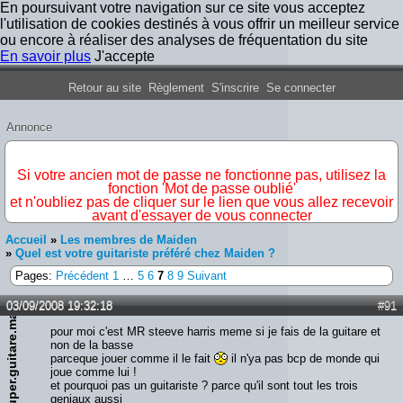
En poursuivant votre navigation sur ce site vous acceptez
l'utilisation de cookies destinés à vous offrir un meilleur service
ou encore à réaliser des analyses de fréquentation du site
En savoir plus
J'accepte
Forum Iron Maiden France
Retour au site
Règlement
S'inscrire
Se connecter
Annonce
IMPORTANT
Si votre ancien mot de passe ne fonctionne pas, utilisez la
fonction 'Mot de passe oublié'
et n'oubliez pas de cliquer sur le lien que vous allez recevoir
avant d'essayer de vous connecter
Accueil
»
Les membres de Maiden
»
Quel est votre guitariste préféré chez Maiden ?
Pages:
Précédent
1
…
5
6
7
8
9
Suivant
03/09/2008 19:32:18
#91
super.guitare.man
pour moi c'est MR steeve harris meme si je fais de la guitare et
non de la basse
parceque jouer comme il le fait
il n'ya pas bcp de monde qui
joue comme lui !
et pourquoi pas un guitariste ? parce qu'il sont tout les trois
geniaux aussi