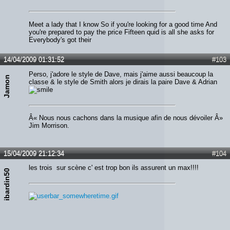
Meet a lady that I know So if you're looking for a good time And
you're prepared to pay the price Fifteen quid is all she asks for
Everybody's got their
14/04/2009 01:31:52
#103
Perso, j'adore le style de Dave, mais j'aime aussi beaucoup la
Jamon
classe & le style de Smith alors je dirais la paire Dave & Adrian
Â« Nous nous cachons dans la musique afin de nous dévoiler Â»
Jim Morrison.
15/04/2009 21:12:34
#104
les trois sur scène c' est trop bon ils assurent un max!!!!
ibardin50