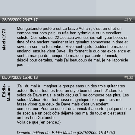
28/03/2009 23:07:17
#101
Mon guitariste préféré est ce brave Adrian , c'est en effet un
alexis1973
compositeur hors pair, un très bon rythmique et un excellent
soliste. Ces solis sur 22 accacia avenue, die with your boots on,
rime of the ancient mariner et les génaiux somewhere in time et
seventh son me font vibrer. Vivement qu'ils réeditent le maiden
england, ensuite vient Dave . Ils forment le duo par excellence et
sont la marque de fabrique de maiden. par contre Jannick,
désolé pour certains, mais j'ai beaucoup de mal, je ne l'apprécie
pas.....
08/04/2009 15:40:18
#102
E
d
d
i
e
-
M
a
i
d
e
J'ai du mal à imaginer le groupe sans un des trois guitaristes
n
actuel. Ils ont tout les trois un style bien différent. J'adore les
solos de Dave mais je suis déçu qu'il ne compose pas plus, Les
solos d'Adrian Sont tout aussi magnifique bien que mois me
fasse vibrer que ceux de Dave mais c'est un exelent
compositeur. Pour ce qui est de Jannick il apporte quelque chose
de spéciale un petit côté déjanté pas mal du tout et c'est aussi
un très bon Guitariste.
Voila ce que j'en pence.;)
Dernière édition de: Eddie-Maiden (08/04/2009 15:41:04)