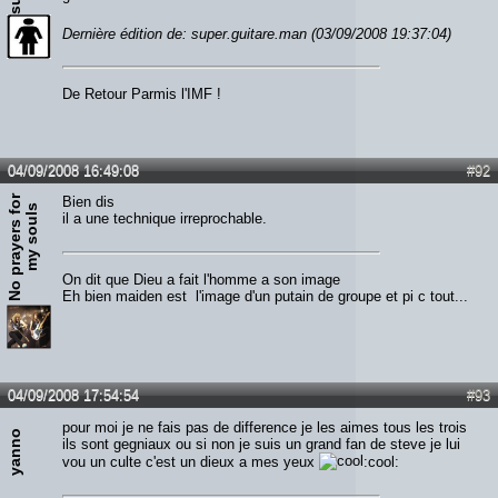
Dernière édition de: super.guitare.man (03/09/2008 19:37:04)
De Retour Parmis l'IMF !
04/09/2008 16:49:08
#92
N
o
p
r
a
y
e
r
s
f
o
r
m
y
s
o
u
l
Bien dis
s
il a une technique irreprochable.
On dit que Dieu a fait l'homme a son image
Eh bien maiden est l'image d'un putain de groupe et pi c tout...
04/09/2008 17:54:54
#93
pour moi je ne fais pas de difference je les aimes tous les trois
yanno
ils sont gegniaux ou si non je suis un grand fan de steve je lui
vou un culte c'est un dieux a mes yeux
:cool: