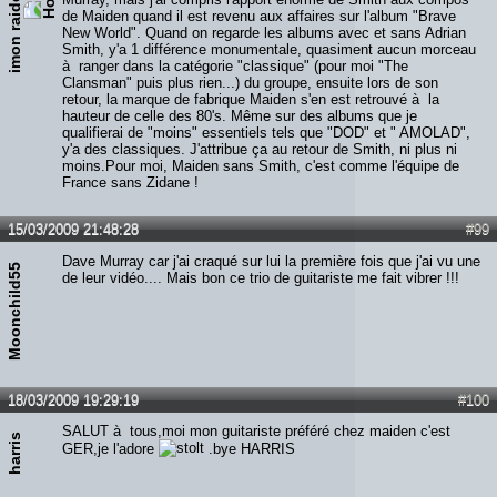
imon raiden
de Maiden quand il est revenu aux affaires sur l'album "Brave
New World". Quand on regarde les albums avec et sans Adrian
Smith, y'a 1 différence monumentale, quasiment aucun morceau
à ranger dans la catégorie "classique" (pour moi "The
Clansman" puis plus rien...) du groupe, ensuite lors de son
retour, la marque de fabrique Maiden s'en est retrouvé à la
hauteur de celle des 80's. Même sur des albums que je
qualifierai de "moins" essentiels tels que "DOD" et " AMOLAD",
y'a des classiques. J'attribue ça au retour de Smith, ni plus ni
moins.Pour moi, Maiden sans Smith, c'est comme l'équipe de
France sans Zidane !
15/03/2009 21:48:28
#99
Dave Murray car j'ai craqué sur lui la première fois que j'ai vu une
Moonchild55
de leur vidéo.... Mais bon ce trio de guitariste me fait vibrer !!!
18/03/2009 19:29:19
#100
SALUT à tous,moi mon guitariste préféré chez maiden c'est
harris
GER,je l'adore
.bye HARRIS