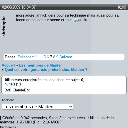
02/06/2009 16:34:37
#105
moi j adore jannick gers pour sa technique mais aussi pour sa
christophe
facon de bouger sur scene et tous
Pages:
Précédent
1
…
5
6
7
8
9
Suivant
Accueil
»
Les membres de Maiden
»
Quel est votre guitariste préféré chez Maiden ?
Utilisateurs enregistrés en ligne dans ce sujet:
0
,
Invité(s):
1
[Bot] ClaudeBot
Atteindre
[ Généré en 0.042 secondes, 9 requêtes exécutées - Utilisation de la
mémoire: 1.96 MiO (Pic : 2.16 MiO) ]
Partenaires :