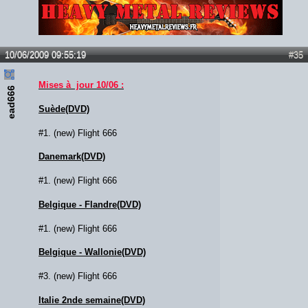
Lien :
http://heavymetalreviews.fr/
10/06/2009 09:55:19
#35
Mises à jour 10/06 :
ead666
Suède(DVD)
#1. (new) Flight 666
Danemark(DVD)
#1. (new) Flight 666
Belgique - Flandre(DVD)
#1. (new) Flight 666
Belgique - Wallonie(DVD)
#3. (new) Flight 666
Italie 2nde semaine(DVD)