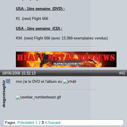
USA - 1ère semaine (DVD) :
#1. (new) Flight 666
USA - 1ère semaine (CD) :
#34. (new) Flight 666 (avec 13,368 exemplaires vendus)
Lien :
http://heavymetalreviews.fr/
18/06/2009 15:32:13
#45
moi j'ai le DVD et l'album eu
dragostsaphir
Pages:
Précédent
1
2
3
4
Suivant