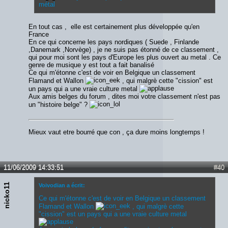
métal
En tout cas , elle est certainement plus développée qu'en
France
En ce qui concerne les pays nordiques ( Suede , Finlande
,Danemark ,Norvège) , je ne suis pas étonné de ce classement ,
qui pour moi sont les pays d'Europe les plus ouvert au metal . Ce
genre de musique y est tout a fait banalisé
Ce qui m'étonne c'est de voir en Belgique un classement
Flamand et Wallon
, qui malgrè cette "cission" est
un pays qui a une vraie culture metal
Aux amis belges du forum , dites moi votre classement n'est pas
un "histoire belge" ?
Mieux vaut etre bourré que con , ça dure moins longtemps !
11/06/2009 14:33:51
#40
nicko11
Voivodian a écrit:
Ce qui m'étonne c'est de voir en Belgique un classement
Flamand et Wallon
, qui malgrè cette
"cission" est un pays qui a une vraie culture metal