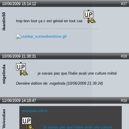
10/06/2009 15:14:12
#37
ibardin50
trop bon tout ça c est génial en tout cas
10/06/2009 21:38:31
#38
migelinda
je savais pas que l'italie avait une culture métal
Dernière édition de: migelinda (10/06/2009 21:39:24)
11/06/2009 14:18:47
#39
Voivodian
migelinda a écrit:
je savais pas que l'italie avait une culture