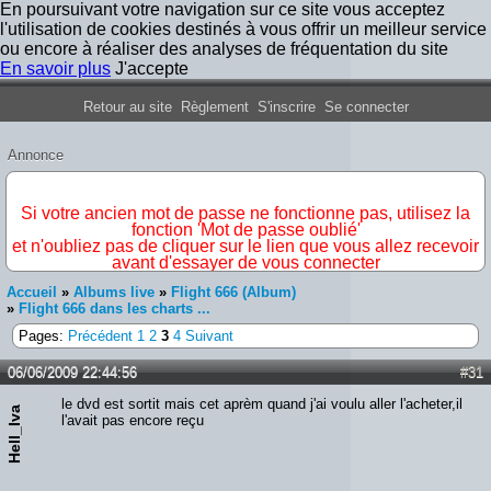
En poursuivant votre navigation sur ce site vous acceptez
l'utilisation de cookies destinés à vous offrir un meilleur service
ou encore à réaliser des analyses de fréquentation du site
En savoir plus
J'accepte
Forum Iron Maiden France
Retour au site
Règlement
S'inscrire
Se connecter
Annonce
IMPORTANT
Si votre ancien mot de passe ne fonctionne pas, utilisez la
fonction 'Mot de passe oublié'
et n'oubliez pas de cliquer sur le lien que vous allez recevoir
avant d'essayer de vous connecter
Accueil
»
Albums live
»
Flight 666 (Album)
»
Flight 666 dans les charts ...
Pages:
Précédent
1
2
3
4
Suivant
06/06/2009 22:44:56
#31
le dvd est sortit mais cet aprèm quand j'ai voulu aller l'acheter,il
Hell_Iva
l'avait pas encore reçu