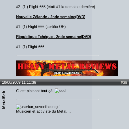
#2. (1 ) Flight 666 (était #1 la semaine dernière)
Nouvelle Zélande - 2nde semaine(DVD)
#1. (1) Flight 666 (certifié OR)
République Tchèque - 2nde semaine(DVD)
#1. (1) Flight 666
Lien :
http://heavymetalreviews.fr/
10/06/2009 11:11:36
#36
C' est plaisant tout çà
MetalSeb
Musicien et activiste du Métal....