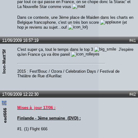
par tout ce qui passe en France, on se chope donc la Starac' et
La Nouvelle Star comme vous
Dans ce contexte, une 3ème place de Maiden dans les charts en
Belgique francophone, c'est un très bon score
(et
hop je reviens au sujet...ouf
)
11/06/2009 16:57:19
#41
C'est super ça, tout le temps dans le top 3
J'espère
Iron-Matt'Sf
qu'en France ça va être pareil
2015 : Fest'Bouc / Ozora / Celebration Days / Festival de
Théâtre de Rue d'Aurillac
17/06/2009 12:22:30
#42
Mises à jour 17/06 :
ead666
Finlande - 3ème semaine (DVD) :
#1. (1) Flight 666