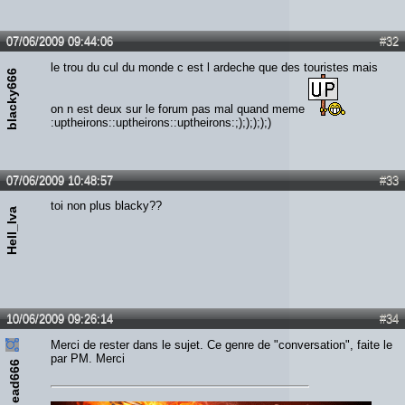
07/06/2009 09:44:06
#32
le trou du cul du monde c est l ardeche que des touristes mais
blacky666
on n est deux sur le forum pas mal quand meme
:uptheirons::uptheirons::uptheirons:;););););)
07/06/2009 10:48:57
#33
toi non plus blacky??
Hell_Iva
10/06/2009 09:26:14
#34
Merci de rester dans le sujet. Ce genre de "conversation", faite le
par PM. Merci
ead666