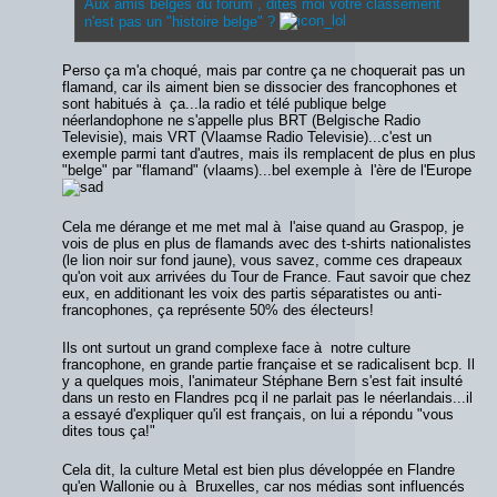
Aux amis belges du forum , dites moi votre classement
n'est pas un "histoire belge" ?
Perso ça m'a choqué, mais par contre ça ne choquerait pas un
flamand, car ils aiment bien se dissocier des francophones et
sont habitués à ça...la radio et télé publique belge
néerlandophone ne s'appelle plus BRT (Belgische Radio
Televisie), mais VRT (Vlaamse Radio Televisie)...c'est un
exemple parmi tant d'autres, mais ils remplacent de plus en plus
"belge" par "flamand" (vlaams)...bel exemple à l'ère de l'Europe
Cela me dérange et me met mal à l'aise quand au Graspop, je
vois de plus en plus de flamands avec des t-shirts nationalistes
(le lion noir sur fond jaune), vous savez, comme ces drapeaux
qu'on voit aux arrivées du Tour de France. Faut savoir que chez
eux, en additionant les voix des partis séparatistes ou anti-
francophones, ça représente 50% des électeurs!
Ils ont surtout un grand complexe face à notre culture
francophone, en grande partie française et se radicalisent bcp. Il
y a quelques mois, l'animateur Stéphane Bern s'est fait insulté
dans un resto en Flandres pcq il ne parlait pas le néerlandais...il
a essayé d'expliquer qu'il est français, on lui a répondu "vous
dites tous ça!"
Cela dit, la culture Metal est bien plus développée en Flandre
qu'en Wallonie ou à Bruxelles, car nos médias sont influencés