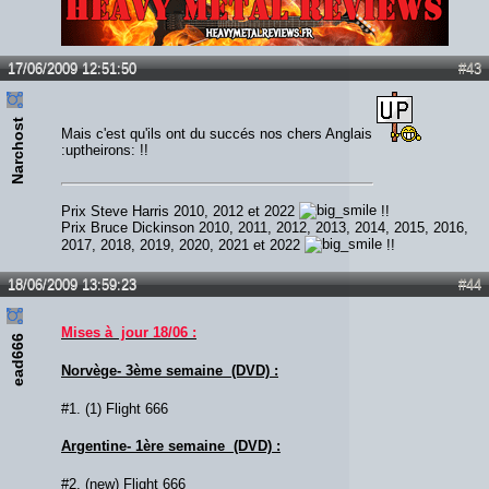
Lien :
http://heavymetalreviews.fr/
17/06/2009 12:51:50
#43
Narchost
Mais c'est qu'ils ont du succés nos chers Anglais
:uptheirons: !!
Prix Steve Harris 2010, 2012 et 2022
!!
Prix Bruce Dickinson 2010, 2011, 2012, 2013, 2014, 2015, 2016,
2017, 2018, 2019, 2020, 2021 et 2022
!!
18/06/2009 13:59:23
#44
Mises à jour 18/06 :
ead666
Norvège- 3ème semaine (DVD) :
#1. (1) Flight 666
Argentine- 1ère semaine (DVD) :
#2. (new) Flight 666