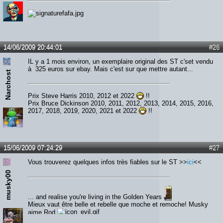
14/06/2009 20:44:01
#26
IL y a 1 mois environ, un exemplaire original des ST c'set vendu
à 325 euros sur ebay. Mais c'est sur que mettre autant...
Narchost
Prix Steve Harris 2010, 2012 et 2022
!!
Prix Bruce Dickinson 2010, 2011, 2012, 2013, 2014, 2015, 2016,
2017, 2018, 2019, 2020, 2021 et 2022
!!
15/06/2009 07:24:29
#27
Vous trouverez quelques infos très fiables sur le ST >>
ici
<<
musky00
... and realise you're living in the Golden Years
Mieux vaut être belle et rebelle que moche et remoche! Musky
aime Rod