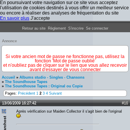
En poursuivant votre navigation sur ce site vous acceptez
l'utilisation de cookies destinés à vous offrir un meilleur service
ou encore à réaliser des analyses de fréquentation du site
En savoir plus
J'accepte
Forum Iron Maiden France
Retour au site
Règlement
S'inscrire
Se connecter
Annonce
IMPORTANT
Si votre ancien mot de passe ne fonctionne pas, utilisez la
fonction 'Mot de passe oublié'
et n'oubliez pas de cliquer sur le lien que vous allez recevoir
avant d'essayer de vous connecter
Accueil
»
Albums studio - Singles - Chansons
»
The Soundhouse Tapes
»
The Soundhouse Tapes : Original ou Copie
Pages:
Précédent
1
2
3
4
Suivant
13/06/2009 16:27:42
#16
Après vérification sur Maiden Collector il s'agit bien de l'original
.
Narchost