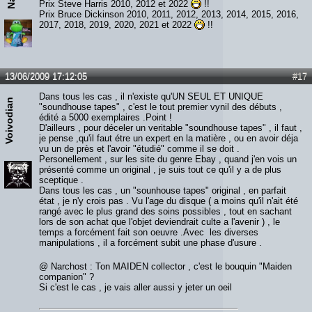
Prix Steve Harris 2010, 2012 et 2022
!!
Prix Bruce Dickinson 2010, 2011, 2012, 2013, 2014, 2015, 2016,
2017, 2018, 2019, 2020, 2021 et 2022
!!
13/06/2009 17:12:05
#17
Dans tous les cas , il n'existe qu'UN SEUL ET UNIQUE
Voivodian
"soundhouse tapes" , c'est le tout premier vynil des débuts ,
édité a 5000 exemplaires .Point !
D'ailleurs , pour déceler un veritable "soundhouse tapes" , il faut ,
je pense ,qu'il faut étre un expert en la matière , ou en avoir déja
vu un de près et l'avoir "étudié" comme il se doit .
Personellement , sur les site du genre Ebay , quand j'en vois un
présenté comme un original , je suis tout ce qu'il y a de plus
sceptique .
Dans tous les cas , un "sounhouse tapes" original , en parfait
état , je n'y crois pas . Vu l'age du disque ( a moins qu'il n'ait été
rangé avec le plus grand des soins possibles , tout en sachant
lors de son achat que l'objet deviendrait culte a l'avenir ) , le
temps a forcément fait son oeuvre .Avec les diverses
manipulations , il a forcément subit une phase d'usure .
@ Narchost : Ton MAIDEN collector , c'est le bouquin "Maiden
companion" ?
Si c'est le cas , je vais aller aussi y jeter un oeil