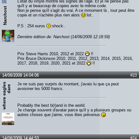
L'état du vinyle montre les signes de l'âge. Et je ne pense pas
qu'il y ai beaucoup de copies avec le même code.
Narchost
Non je pense qu'il s'agit du vrai. A ce mmoment là , tout peut être
copie et on n'achète plus rien alors
:lol:.
P.S : 254 euros
:shock:.
Dernière édition de: Narchost (14/06/2009 12:18:59)
Prix Steve Harris 2010, 2012 et 2022
!!
Prix Bruce Dickinson 2010, 2011, 2012, 2013, 2014, 2015, 2016,
2017, 2018, 2019, 2020, 2021 et 2022
!!
14/06/2009 14:04:06
#23
w
h
e
r
e
e
a
g
l
s
d
a
r
Je ne suis pas surpris du montant, j'avais lu que ça peut
e
e
avoisiner les 5000 francs.
Probably the best b(r)and in the world.
Je change souvent d'avatar parce qu'il y a plusieurs groupes ou
autres choses que j'aime, vous êtes prévenus
14/06/2009 14:44:53
#24