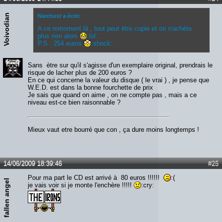
Voivodian
Narchost a écrit:
A ce mmoment là , tout peut être copie et on n'achète
plus rien alors
:lol:.
P.S : 254 euros
:shock:.
Sans ètre sur qu'il s'agisse d'un exemplaire original, prendrais le
risque de lacher plus de 200 euros ?
En ce qui concerne la valeur du disque ( le vrai ) , je pense que
W.E.D. est dans la bonne fourchette de prix
Je sais que quand on aime , on ne compte pas , mais a ce
niveau est-ce bien raisonnable ?
Mieux vaut etre bourré que con , ça dure moins longtemps !
14/06/2009 18:39:46
#25
Pour ma part le CD est arrivé à 80 euros !!!!!!
:(
fallen angel
je vais voir si je monte l'enchère !!!!!
:cry: