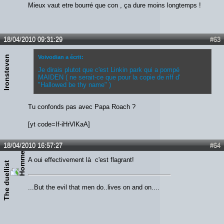
Mieux vaut etre bourré que con , ça dure moins longtemps !
18/04/2010 09:31:29
#63
Ironsteven
Voivodian a écrit:
Je dirais plutot que c'est Linkin park qui a pompé
MAIDEN ( ne serait-ce que pour la copie de riff d'
"Hallowed be thy name" )
Tu confonds pas avec Papa Roach ?
[yt code=If-iHrVlKaA]
18/04/2010 16:57:27
#64
A oui effectivement là c'est flagrant!
The duellist
...But the evil that men do..lives on and on....