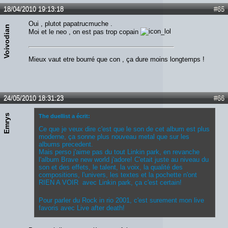
18/04/2010 19:13:18
#65
Oui , plutot papatrucmuche .
Voivodian
Moi et le neo , on est pas trop copain
Mieux vaut etre bourré que con , ça dure moins longtemps !
24/05/2010 18:31:23
#66
Emrys
The duellist a écrit:
Ce que je veux dire c'est que le son de cet album est plus
moderne, ça sonne plus nouveau metal que sur les
albums precedent.
Mais perso j'aime pas du tout Linkin park, en revanche
l'album Brave new world j'adore! C'etait juste au niveau du
son et des effets, le talent, la voix, la qualité des
compositions, l'univers, les textes et la pochette n'ont
RIEN A VOIR avec Linkin park, ça c'est certain!
Pour parler du Rock in rio 2001, c'est surement mon live
favoris avec Live after death!