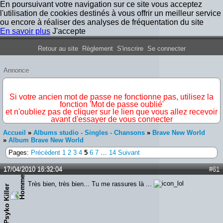
En poursuivant votre navigation sur ce site vous acceptez
l'utilisation de cookies destinés à vous offrir un meilleur service
ou encore à réaliser des analyses de fréquentation du site
En savoir plus
J'accepte
Forum Iron Maiden France
Retour au site
Règlement
S'inscrire
Se connecter
Annonce
IMPORTANT
Si votre ancien mot de passe ne fonctionne pas, utilisez la
fonction 'Mot de passe oublié'
et n'oubliez pas de cliquer sur le lien que vous allez recevoir
avant d'essayer de vous connecter
Accueil
»
Albums studio - Singles - Chansons
»
Brave New World
»
Album Brave New World
Pages:
Précédent
1
2
3
4
5
6
7
…
14
Suivant
17/04/2010 16:32:04
#61
Très bien, très bien... Tu me rassures là ...
Psyko Killer