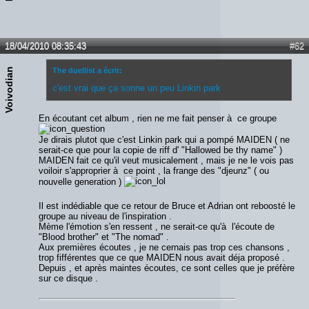
18/04/2010 08:35:43
#62
Voivodian
The duellist a écrit:
c'est vrai que ça sonne un peu Linkin park
En écoutant cet album , rien ne me fait penser à ce groupe
Je dirais plutot que c'est Linkin park qui a pompé MAIDEN ( ne
serait-ce que pour la copie de riff d' "Hallowed be thy name" )
MAIDEN fait ce qu'il veut musicalement , mais je ne le vois pas
voiloir s'approprier à ce point , la frange des "djeunz" ( ou
nouvelle generation )
Il est indédiable que ce retour de Bruce et Adrian ont reboosté le
groupe au niveau de l'inspiration .
Mème l'émotion s'en ressent , ne serait-ce qu'à l'écoute de
"Blood brother" et "The nomad" .
Aux premières écoutes , je ne cernais pas trop ces chansons ,
trop fifférentes que ce que MAIDEN nous avait déja proposé .
Depuis , et après maintes écoutes, ce sont celles que je préfère
sur ce disque .