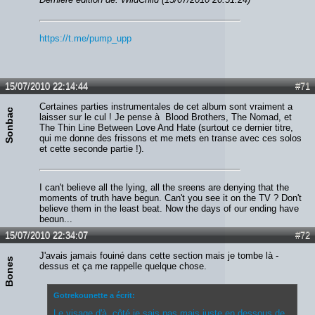
https://t.me/pump_upp
15/07/2010 22:14:44
#71
Certaines parties instrumentales de cet album sont vraiment a
Sonbac
laisser sur le cul ! Je pense à Blood Brothers, The Nomad, et
The Thin Line Between Love And Hate (surtout ce dernier titre,
qui me donne des frissons et me mets en transe avec ces solos
et cette seconde partie !).
I can't believe all the lying, all the sreens are denying that the
moments of truth have begun. Can't you see it on the TV ? Don't
believe them in the least beat. Now the days of our ending have
begun...
15/07/2010 22:34:07
#72
J'avais jamais fouiné dans cette section mais je tombe là -
Bones
dessus et ça me rappelle quelque chose.
Gotrekounette a écrit:
Le visage d'à côté je sais pas mais juste en dessous de