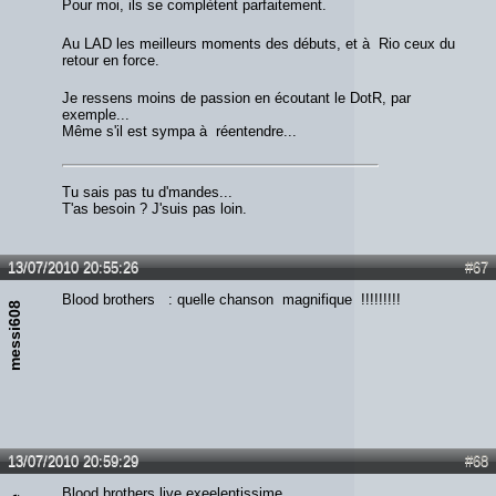
Pour moi, ils se complètent parfaitement.
Au LAD les meilleurs moments des débuts, et à Rio ceux du
retour en force.
Je ressens moins de passion en écoutant le DotR, par
exemple...
Même s'il est sympa à réentendre...
Tu sais pas tu d'mandes...
T'as besoin ? J'suis pas loin.
13/07/2010 20:55:26
#67
Blood brothers : quelle chanson magnifique !!!!!!!!!
messi608
13/07/2010 20:59:29
#68
Blood brothers live exeelentissime