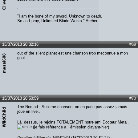
Clive
"I am the bone of my sword. Unknown to death.
So as I pray, Unlimited Blade Works." Archer
15/07/2010 20:32:16
#69
out of the silent planet est une chanson trop meconnue a mon
messi608
gout
15/07/2010 20:50:59
#70
The Nomad.. Sublime chanson, on en parle pas assez jamais
WildChild
joué en live..
Là dessus, je rejoins TOTALEMENT notre ami Docteur Metal.
(je fais référence à l'émission d'avant-hier)
Dernière édition de: WildChild (15/07/2010 20:51:24)