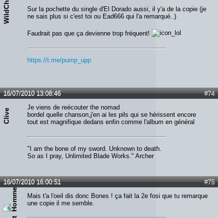
WildChild
Sur la pochette du single d'El Dorado aussi, il y'a de la copie (je
ne sais plus si c'est toi ou Ead666 qui l'a remarqué..)
Faudrait pas que ça devienne trop fréquent!
https://t.me/pump_upp
16/07/2010 13:08:46
#74
Je viens de reécouter the nomad
Clive
bordel quelle chanson,j'en ai les pils qui se hérissent encore
tout est magnifique dedans enfin comme l'album en général
"I am the bone of my sword. Unknown to death.
So as I pray, Unlimited Blade Works." Archer
16/07/2010 16:00:51
#75
Mais t'a l'oeil dis donc Bones ! ça fait la 2e fosi que tu remarque
une copie il me semble.