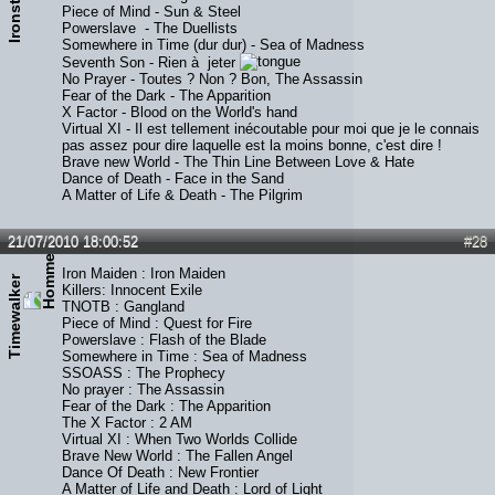
Ironsteven
Piece of Mind - Sun & Steel
Powerslave - The Duellists
Somewhere in Time (dur dur) - Sea of Madness
Seventh Son - Rien à jeter
No Prayer - Toutes ? Non ? Bon, The Assassin
Fear of the Dark - The Apparition
X Factor - Blood on the World's hand
Virtual XI - Il est tellement inécoutable pour moi que je le connais
pas assez pour dire laquelle est la moins bonne, c'est dire !
Brave new World - The Thin Line Between Love & Hate
Dance of Death - Face in the Sand
A Matter of Life & Death - The Pilgrim
21/07/2010 18:00:52
#28
Iron Maiden : Iron Maiden
Timewalker
Killers: Innocent Exile
TNOTB : Gangland
Piece of Mind : Quest for Fire
Powerslave : Flash of the Blade
Somewhere in Time : Sea of Madness
SSOASS : The Prophecy
No prayer : The Assassin
Fear of the Dark : The Apparition
The X Factor : 2 AM
Virtual XI : When Two Worlds Collide
Brave New World : The Fallen Angel
Dance Of Death : New Frontier
A Matter of Life and Death : Lord of Light