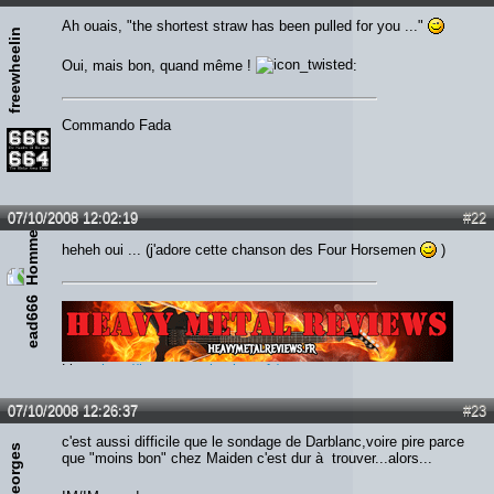
Ah ouais, "the shortest straw has been pulled for you ..."
freewheelin
Oui, mais bon, quand même !
:
Commando Fada
07/10/2008 12:02:19
#22
heheh oui ... (j'adore cette chanson des Four Horsemen
)
ead666
Lien :
http://heavymetalreviews.fr/
07/10/2008 12:26:37
#23
c'est aussi difficile que le sondage de Darblanc,voire pire parce
irongeorges
que "moins bon" chez Maiden c'est dur à trouver...alors...