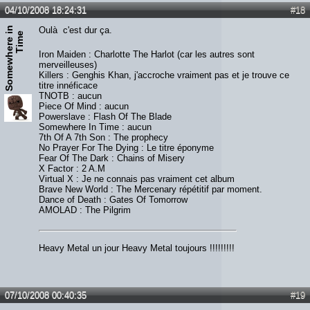
04/10/2008 18:24:31
#18
S
o
m
e
w
h
e
r
e
n
T
i
m
Oulà c'est dur ça.
i
e
Iron Maiden : Charlotte The Harlot (car les autres sont
merveilleuses)
Killers : Genghis Khan, j'accroche vraiment pas et je trouve ce
titre innéficace
TNOTB : aucun
Piece Of Mind : aucun
Powerslave : Flash Of The Blade
Somewhere In Time : aucun
7th Of A 7th Son : The prophecy
No Prayer For The Dying : Le titre éponyme
Fear Of The Dark : Chains of Misery
X Factor : 2 A.M
Virtual X : Je ne connais pas vraiment cet album
Brave New World : The Mercenary répétitif par moment.
Dance of Death : Gates Of Tomorrow
AMOLAD : The Pilgrim
Heavy Metal un jour Heavy Metal toujours !!!!!!!!!
07/10/2008 00:40:35
#19