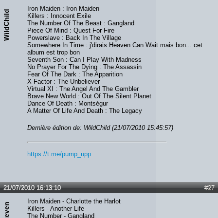
Iron Maiden : Iron Maiden
WildChild
Killers : Innocent Exile
The Number Of The Beast : Gangland
Piece Of Mind : Quest For Fire
Powerslave : Back In The Village
Somewhere In Time : j'dirais Heaven Can Wait mais bon... cet
album est trop bon
Seventh Son : Can I Play With Madness
No Prayer For The Dying : The Assassin
Fear Of The Dark : The Apparition
X Factor : The Unbeliever
Virtual XI : The Angel And The Gambler
Brave New World : Out Of The Silent Planet
Dance Of Death : Montségur
A Matter Of Life And Death : The Legacy
Dernière édition de: WildChild (21/07/2010 15:45:57)
https://t.me/pump_upp
21/07/2010 16:13:10
#27
Iron Maiden - Charlotte the Harlot
Killers - Another Life
The Number - Gangland