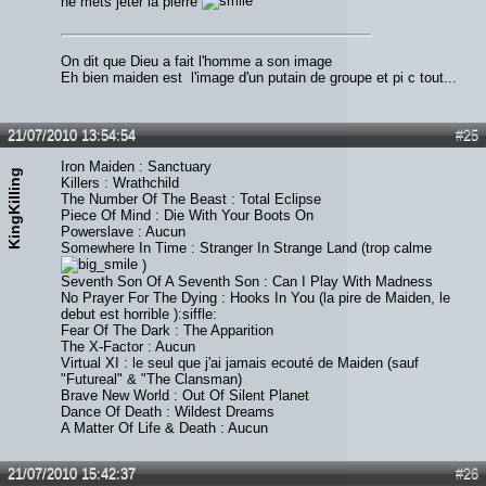
ne mets jeter la pierre
On dit que Dieu a fait l'homme a son image
Eh bien maiden est l'image d'un putain de groupe et pi c tout...
21/07/2010 13:54:54
#25
Iron Maiden : Sanctuary
KingKilling
Killers : Wrathchild
The Number Of The Beast : Total Eclipse
Piece Of Mind : Die With Your Boots On
Powerslave : Aucun
Somewhere In Time : Stranger In Strange Land (trop calme
)
Seventh Son Of A Seventh Son : Can I Play With Madness
No Prayer For The Dying : Hooks In You (la pire de Maiden, le
debut est horrible ):siffle:
Fear Of The Dark : The Apparition
The X-Factor : Aucun
Virtual XI : le seul que j'ai jamais ecouté de Maiden (sauf
"Futureal" & "The Clansman)
Brave New World : Out Of Silent Planet
Dance Of Death : Wildest Dreams
A Matter Of Life & Death : Aucun
21/07/2010 15:42:37
#26