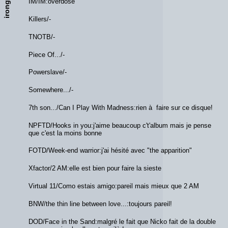
IM/IM:overdose
Killers/-
TNOTB/-
Piece Of.../-
Powerslave/-
Somewhere.../-
7th son.../Can I Play With Madness:rien à faire sur ce disque!
NPFTD/Hooks in you:j'aime beaucoup c't'album mais je pense
que c'est la moins bonne
FOTD/Week-end warrior:j'ai hésité avec "the apparition"
Xfactor/2 AM:elle est bien pour faire la sieste
Virtual 11/Como estais amigo:pareil mais mieux que 2 AM
BNW/the thin line between love...:toujours pareil!
DOD/Face in the Sand:malgré le fait que Nicko fait de la double