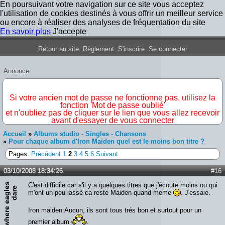
En poursuivant votre navigation sur ce site vous acceptez
l'utilisation de cookies destinés à vous offrir un meilleur service
ou encore à réaliser des analyses de fréquentation du site
En savoir plus
J'accepte
Forum Iron Maiden France
Retour au site
Règlement
S'inscrire
Se connecter
Annonce
IMPORTANT
Si votre ancien mot de passe ne fonctionne pas, utilisez la
fonction 'Mot de passe oublié'
et n'oubliez pas de cliquer sur le lien que vous allez recevoir
avant d'essayer de vous connecter
Accueil
»
Albums studio - Singles - Chansons
»
Pour chaque album d'Iron Maiden quel est le moins bon titre ?
Pages:
Précédent
1
2
3
4
5
6
Suivant
03/10/2008 18:34:26
#16
w
h
e
r
e
e
a
g
l
s
d
a
r
C'est difficile car s'il y a quelques titres que j'écoute moins ou qui
e
e
m'ont un peu lassé ca reste Maiden quand meme
. J'essaie.
Iron maiden:Aucun, ils sont tous trés bon et surtout pour un
premier album
.