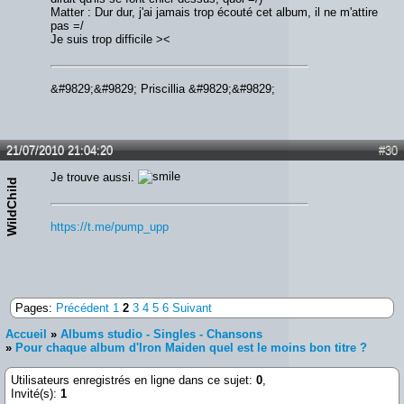
Matter : Dur dur, j'ai jamais trop écouté cet album, il ne m'attire
pas =/
Je suis trop difficile ><
&#9829;&#9829; Priscillia &#9829;&#9829;
21/07/2010 21:04:20
#30
Je trouve aussi.
WildChild
https://t.me/pump_upp
Pages:
Précédent
1
2
3
4
5
6
Suivant
Accueil
»
Albums studio - Singles - Chansons
»
Pour chaque album d'Iron Maiden quel est le moins bon titre ?
Utilisateurs enregistrés en ligne dans ce sujet:
0
,
Invité(s):
1