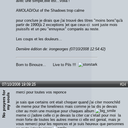
avec une simple,elle est...voilà !
AMOLAD/Out of the Shadows:trop calme
pour conclure je dirais que j'ai trouvé des titres "moins bons"qu'à
partir de 1990(à 2 exceptions )et que ceux-ci sont juste mois
jouissifs et un peu "ennuyeux" comparés au reste.
Les coups et les douleurs...
Dernière édition de: irongeorges (07/10/2008 12:54:42)
Born to Binouze... Live to Pils !!!
07/10/2008 19:09:25
#24
N
o
p
r
a
y
e
r
s
f
o
r
m
y
s
o
u
l
merci pour toutes vos reponce
s
je sais que certains ont etait choquer quand j'ai citer moonchild
de meme pour the loneliness mais comme je lai dis je devais
citer au moin une musique pour chaques album
meme ci j'adore celle ci je devais la citer car c'etait pour moi la
moin forte de toutes les autres meme ci elle est genial, mais je
vous remerci pour les reponces et je suis heureux que personnes