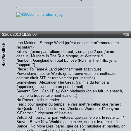
21/07/2010 19:35:00
#29
Iron Maiden : Strange World (qu'est ce que je m'emmerde en
der Basilisk
l'écoutant)
Killers : j'aime pas l'album du tout, y'en a que 2 que j'aime
dessus, Murders in The Rue Morgue, et Wrathchild
Number : Gangland et Total Eclipse (Run To The Hills, je la
"supporte")
Piece : To Tame A Land (étonnamment apathique)
Powerslave : Losfer Words (je la trouve vraiment inefficace,
comme dirait SIT, et terriblement peu inspirée)
Somewhere : Alexander The Great (j'ai mis du temps à
l'apprécier, et j'ai encore un peu de mal)
Seventh Son : Can I Play With Madness (on en fait un speech,
mais je la trouve tellement vaine ...)
No Prayer : l'album entier
Fear : pour gagner du temps, je vais mettre celles que j'aime :
Be Quick..., Childhood's End, Weekend Warrior et l'éponyme
X-Factor : Judgement of Heaven
Virtual XI : bah ... à part Futureal que j'aime bien, le reste ... =/
Brave : Brave New World (pas inspirée, surtout le refrain ...)
Dance : No More Lies (pareil, que ce soit musique et paroles, on
dirait qu'ils se font chier dessus, quoi =/)