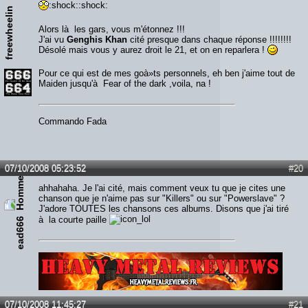
:shock::shock:
freewheelin
Alors là les gars, vous m'étonnez !!!
J'ai vu
Genghis Khan
cité presque dans chaque réponse !!!!!!!!
Désolé mais vous y aurez droit le 21, et on en reparlera !
Pour ce qui est de mes goà»ts personnels, eh ben j'aime tout de
Maiden jusqu'à Fear of the dark ,voila, na !
Commando Fada
07/10/2008 05:23:52
#20
ahhahaha. Je l'ai cité, mais comment veux tu que je cites une
chanson que je n'aime pas sur "Killers" ou sur "Powerslave" ?
J'adore TOUTES les chansons ces albums. Disons que j'ai tiré
à la courte paille
ead666
Lien :
http://heavymetalreviews.fr/
07/10/2008 11:45:27
#21