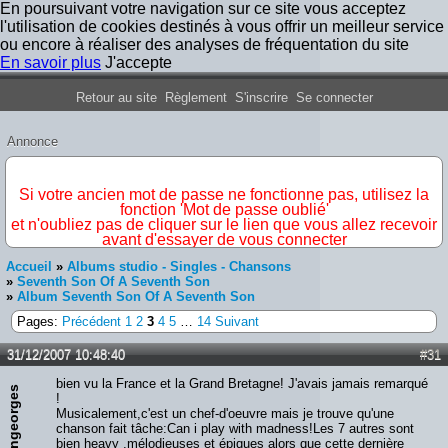
En poursuivant votre navigation sur ce site vous acceptez
l'utilisation de cookies destinés à vous offrir un meilleur service
ou encore à réaliser des analyses de fréquentation du site
En savoir plus
J'accepte
Forum Iron Maiden France
Retour au site
Règlement
S'inscrire
Se connecter
Annonce
IMPORTANT
Si votre ancien mot de passe ne fonctionne pas, utilisez la
fonction 'Mot de passe oublié'
et n'oubliez pas de cliquer sur le lien que vous allez recevoir
avant d'essayer de vous connecter
Accueil
»
Albums studio - Singles - Chansons
»
Seventh Son Of A Seventh Son
»
Album Seventh Son Of A Seventh Son
Pages:
Précédent
1
2
3
4
5
…
14
Suivant
31/12/2007 10:48:40
#31
bien vu la France et la Grand Bretagne! J'avais jamais remarqué
irongeorges
!
Musicalement,c'est un chef-d'oeuvre mais je trouve qu'une
chanson fait tâche:Can i play with madness!Les 7 autres sont
bien heavy ,mélodieuses et épiques alors que cette dernière