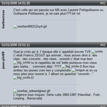
01/01/2008 14:51:26
#41
C'est celle qui est passée sur M6 avec Laurent Petitguillaume ou
barbarossa
Guillaume Petitlaurent, je ne sais plus???:lol::lol:
01/01/2008 15:01:11
#42
Ouai je crois qu' à l' époque elle s' appellait encore TV6
jean-phi69
c' était Francis ZEGUT qui animait , nous avions droit à des
clips , des concerts , des news , oooooh c' était trop bien
tu te rappelles de not' belle jeunesse mon vieux
gars barba... comment déjà ????
:D Bon faut
arrêtez les jeunes vont rien y comprendre
et on va
nous jeter pour revenir à l' album en question "seventh..."
:D
L' Agence tous risques :Série culte 1983-1987 (Hannibal , Futé ,
Looping , Barracuda)