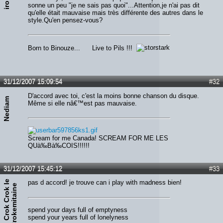
sonne un peu "je ne sais pas quoi"...Attention,je n'ai pas dit
qu'elle était mauvaise mais très différente des autres dans le
style.Qu'en pensez-vous?
Born to Binouze... Live to Pils !!!
31/12/2007 15:09:54
#32
D'accord avec toi, c'est la moins bonne chanson du disque.
Nediam
Même si elle nâ€™est pas mauvaise.
Scream for me Canada! SCREAM FOR ME LES
QUà‰Bà‰COIS!!!!!!
31/12/2007 15:45:12
#33
C
r
o
k
C
r
o
k
e
C
r
o
k
e
m
i
t
a
i
n
pas d accord! je trouve can i play with madness bien!
l
e
spend your days full of emptyness
spend your years full of lonelyness