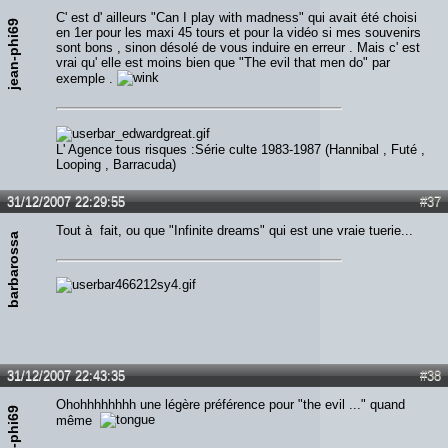
C' est d' ailleurs "Can I play with madness" qui avait été choisi
jean-phi69
en 1er pour les maxi 45 tours et pour la vidéo si mes souvenirs
sont bons , sinon désolé de vous induire en erreur . Mais c' est
vrai qu' elle est moins bien que "The evil that men do" par
exemple .
L' Agence tous risques :Série culte 1983-1987 (Hannibal , Futé ,
Looping , Barracuda)
31/12/2007 22:29:55
#37
Tout à fait, ou que "Infinite dreams" qui est une vraie tuerie...
barbarossa
31/12/2007 22:43:35
#38
Ohohhhhhhhh une légère préférence pour "the evil ..." quand
jean-phi69
même