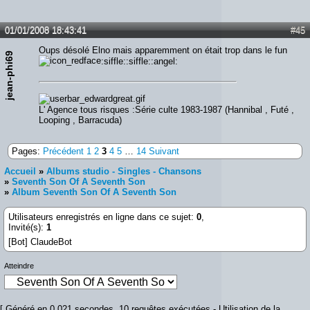
01/01/2008 18:43:41
#45
Oups désolé Elno mais apparemment on était trop dans le fun
jean-phi69
:siffle::siffle::angel:
L' Agence tous risques :Série culte 1983-1987 (Hannibal , Futé ,
Looping , Barracuda)
Pages:
Précédent
1
2
3
4
5
…
14
Suivant
Accueil
»
Albums studio - Singles - Chansons
»
Seventh Son Of A Seventh Son
»
Album Seventh Son Of A Seventh Son
Utilisateurs enregistrés en ligne dans ce sujet:
0
,
Invité(s):
1
[Bot] ClaudeBot
Atteindre
[ Généré en 0.021 secondes, 10 requêtes exécutées - Utilisation de la