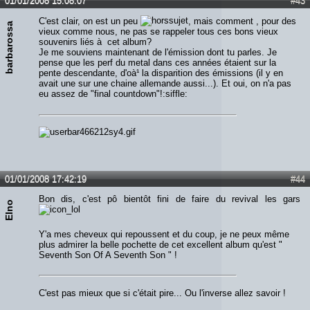
01/01/2008 15:08:07
#43
C'est clair, on est un peu
, mais comment , pour des
barbarossa
vieux comme nous, ne pas se rappeler tous ces bons vieux
souvenirs liés à cet album?
Je me souviens maintenant de l'émission dont tu parles. Je
pense que les perf du metal dans ces années étaient sur la
pente descendante, d'oà¹ la disparition des émissions (il y en
avait une sur une chaine allemande aussi...). Et oui, on n'a pas
eu assez de "final countdown"!:siffle:
01/01/2008 17:42:19
#44
Bon dis, c'est pô bientôt fini de faire du revival les gars
Elno
Y'a mes cheveux qui repoussent et du coup, je ne peux même
plus admirer la belle pochette de cet excellent album qu'est "
Seventh Son Of A Seventh Son " !
C'est pas mieux que si c'était pire... Ou l'inverse allez savoir !