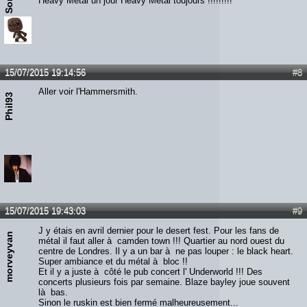
Heavy Metal un jour Heavy Metal toujours !!!!!!!!!
15/07/2015 19:14:56
#8
Aller voir l'Hammersmith.
Phil93
15/07/2015 19:43:03
#9
J y étais en avril dernier pour le desert fest. Pour les fans de
morveyvan
métal il faut aller à camden town !!! Quartier au nord ouest du
centre de Londres. Il y a un bar à ne pas louper : le black heart.
Super ambiance et du métal à bloc !!
Et il y a juste à côté le pub concert l' Underworld !!! Des
concerts plusieurs fois par semaine. Blaze bayley joue souvent
là bas.
Sinon le ruskin est bien fermé malheureusement...