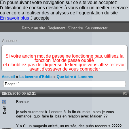
En poursuivant votre navigation sur ce site vous acceptez
l'utilisation de cookies destinés à vous offrir un meilleur service
ou encore à réaliser des analyses de fréquentation du site
En savoir plus
J'accepte
Forum Iron Maiden France
Retour au site
Règlement
S'inscrire
Se connecter
Annonce
IMPORTANT
Si votre ancien mot de passe ne fonctionne pas, utilisez la
fonction 'Mot de passe oublié'
et n'oubliez pas de cliquer sur le lien que vous allez recevoir
avant d'essayer de vous connecter
Accueil
»
La taverne d'Eddie
»
Que faire à Londres
Pages:
1
08/12/2010 09:52:31
#1
Bonjour,
Deff
je vais surement à Londres à la fin du mois, alors je vous
demande, quoi faire là bas en relation avec Maiden ??
Y a t'il un magasin attitré, un musée, des pubs reconnus ?????