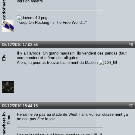
godofmetal25
version 4mètre
"Keep On Rocking In The Free World..."
08/12/2010 17:02:56
#6
Il y a Harrods. Un grand magasin. Ils vendent des pandas (faut
Elvi
commander) et même des alligators.
Alors, tu pourras trouver facilement du Maiden
09/12/2010 18:44:16
#7
S
o
m
e
w
h
e
r
e
n
T
i
m
Perso ne va pas au stade de West Ham, vu leur classement ça
i
e
ne doit pas être la joie...