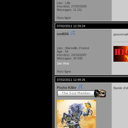
Lieu : Lille
Inscrit(e): 27/03/2009
Messages: 11 211
Hors ligne
07/02/2011 12:29:24
ead666
gouvernail
Lieu : Marseille, France
Age : 54
Inscrit(e): 24/10/2007
Messages: 30 935
Site Web
Hors ligne
07/02/2011 12:49:26
Psyko Killer
Bande d'o