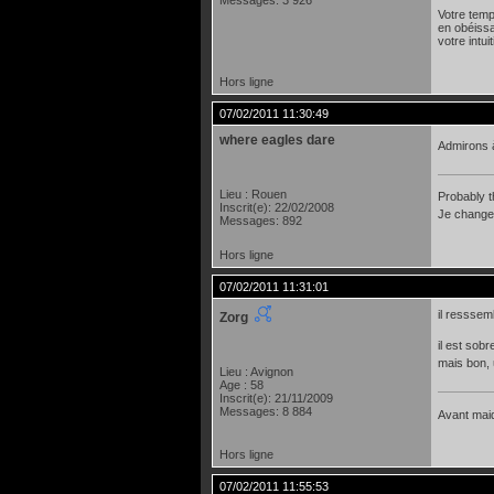
Messages: 3 926
Votre temp
en obéissa
votre intu
Hors ligne
07/02/2011 11:30:49
where eagles dare
Admirons 
Lieu : Rouen
Probably t
Inscrit(e): 22/02/2008
Je change 
Messages: 892
Hors ligne
07/02/2011 11:31:01
il resssemb
Zorg
il est sobr
mais bon, 
Lieu : Avignon
Age : 58
Inscrit(e): 21/11/2009
Messages: 8 884
Avant maide
Hors ligne
07/02/2011 11:55:53