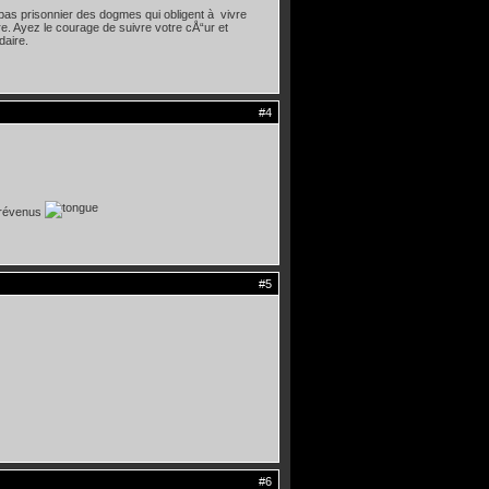
pas prisonnier des dogmes qui obligent à vivre
re. Ayez le courage de suivre votre cÅ“ur et
daire.
#4
 prévenus
#5
#6