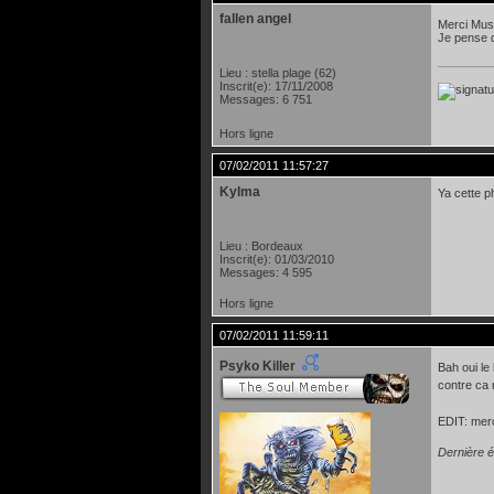
fallen angel
Merci Musk
Je pense q
Lieu : stella plage (62)
Inscrit(e): 17/11/2008
Messages: 6 751
Hors ligne
07/02/2011 11:57:27
Kylma
Ya cette 
Lieu : Bordeaux
Inscrit(e): 01/03/2010
Messages: 4 595
Hors ligne
07/02/2011 11:59:11
Psyko Killer
Bah oui le
contre ca 
EDIT: merc
Dernière é