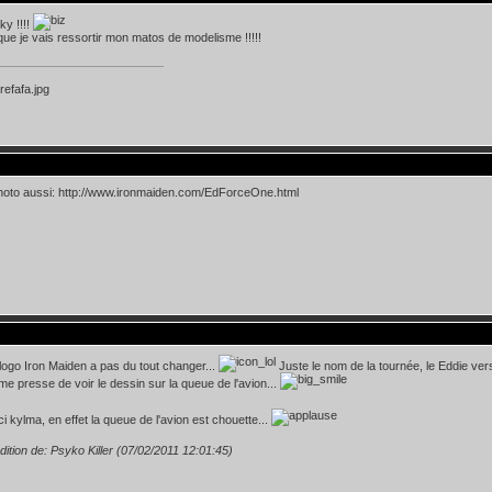
y !!!!
ue je vais ressortir mon matos de modelisme !!!!!
photo aussi: http://www.ironmaiden.com/EdForceOne.html
 logo Iron Maiden a pas du tout changer...
Juste le nom de la tournée, le Eddie vers 
me presse de voir le dessin sur la queue de l'avion...
i kylma, en effet la queue de l'avion est chouette...
dition de: Psyko Killer (07/02/2011 12:01:45)