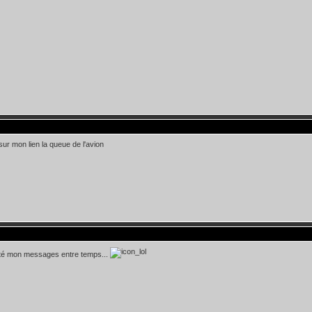
 sur mon lien la queue de l'avion
dité mon messages entre temps...