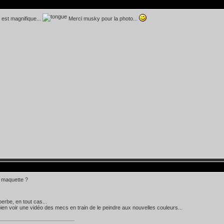
l est magnifique...
Merci musky pour la photo...
 maquette ?
superbe, en tout cas...
bien voir une vidéo des mecs en train de le peindre aux nouvelles couleurs...