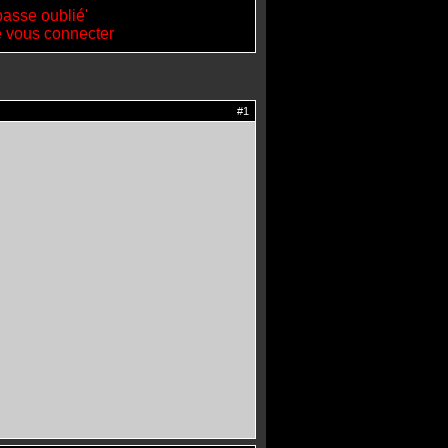
passe oublié'
de vous connecter
#1