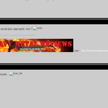
 serait plus approprié, non ?
Lien :
http://heavymetalreview
bsedé...