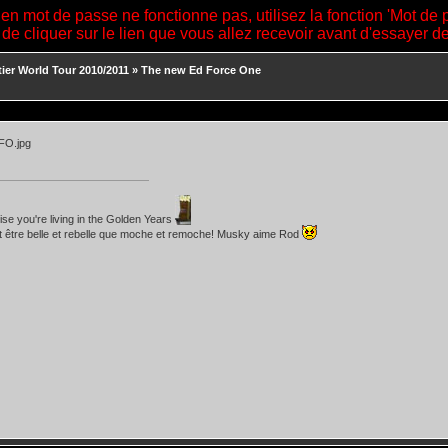
ien mot de passe ne fonctionne pas, utilisez la fonction 'Mot de 
 de cliquer sur le lien que vous allez recevoir avant d'essayer 
tier World Tour 2010/2011
»
The new Ed Force One
lise you're living in the Golden Years
t être belle et rebelle que moche et remoche! Musky aime Rod