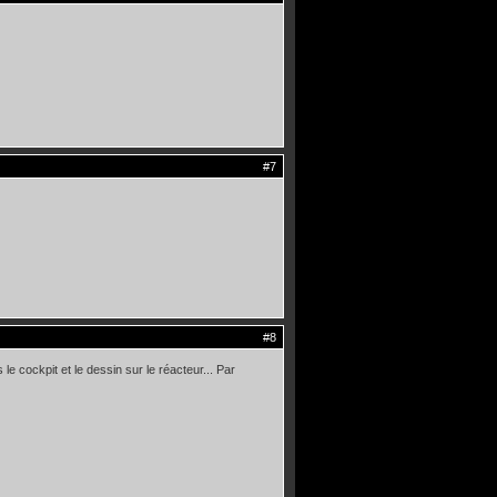
#7
#8
le cockpit et le dessin sur le réacteur... Par