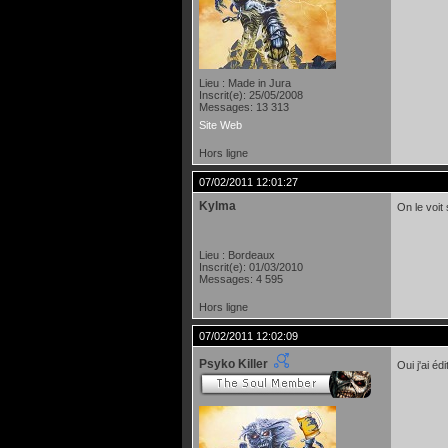
Lieu : Made in Jura
Inscrit(e): 25/05/2008
Messages: 13 313
Site Web
Hors ligne
07/02/2011 12:01:27
Kylma
On le voit
Lieu : Bordeaux
Inscrit(e): 01/03/2010
Messages: 4 595
Hors ligne
07/02/2011 12:02:09
Psyko Killer
Oui j'ai é