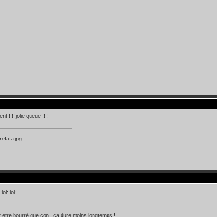
nt !!!! jolie queue !!!!
:lol::lol:
 etre bourré que con , ça dure moins longtemps !