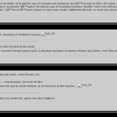
s est limité, ne le gâchez pas en menant une existence qui nâ€™est pas la vôtre. Ne soyez 
nt à la pensée dâ€™autrui. Ne laissez pas le brouhaha extérieur étouffer votre voix intérieu
ition. Lâ€™un et lâ€™autre savent ce que vous voulez réellement devenir. Le reste est secon
à nouveau ce modeste coucou!
he best b(r)and in the world.
souvent d'avatar parce qu'il y a plusieurs groupes ou autres choses que j'aime, vous êtes
le pas mal à celui d'avant.:roll:
e.... trop presque, j'ai envie de dire.
une fois que je serais dedans, je ne ferai pas la fine bouche..
n il n'y avait rien, après non plus d'ailleurs