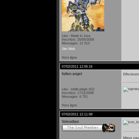
Lieu : Made in Jura
Inscrit(e): 25/05/2008
Messages: 13 313
Site Web
Hors ligne
07/02/2011 12:05:16
fallen angel
Effectiveme
Lieu : stella plage (62)
Inscrit(e): 17/11/2008
Messages: 6 751
Hors ligne
07/02/2011 12:11:08
Voivodian
Mieux vaut