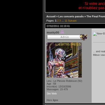
Si votre anc
et n'oubliez pas
Accueil
»
Les concerts passés
»
The Final Fron
Pages:
1
2
3
…
11
Suivant
07/02/2011 10:19:41
musky00
... and rea
Mieux vau
Lieu : Le Plessis-Robinson (92)
Age : 59
Inscrit(e): 13/10/2006
Messages: 15 479
Site Web
Hors ligne