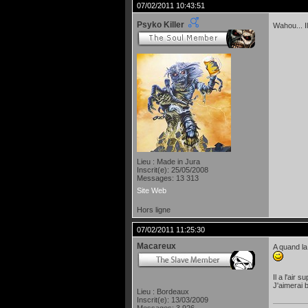
07/02/2011 10:43:51
Psyko Killer
Wahou... I
Lieu : Made in Jura
Inscrit(e): 25/05/2008
Messages: 13 313
Site Web
Hors ligne
07/02/2011 11:25:30
Macareux
A quand la
Il a l'air 
J'aimerai 
Lieu : Bordeaux
Inscrit(e): 13/03/2009