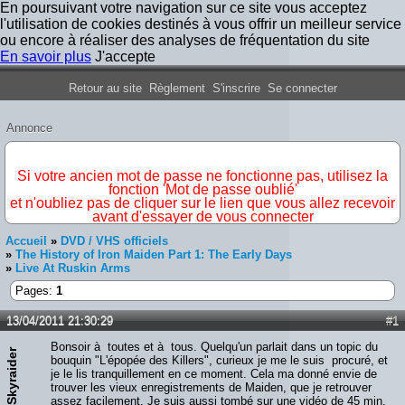
En poursuivant votre navigation sur ce site vous acceptez
l'utilisation de cookies destinés à vous offrir un meilleur service
ou encore à réaliser des analyses de fréquentation du site
En savoir plus
J'accepte
Forum Iron Maiden France
Retour au site
Règlement
S'inscrire
Se connecter
Annonce
IMPORTANT
Si votre ancien mot de passe ne fonctionne pas, utilisez la
fonction 'Mot de passe oublié'
et n'oubliez pas de cliquer sur le lien que vous allez recevoir
avant d'essayer de vous connecter
Accueil
»
DVD / VHS officiels
»
The History of Iron Maiden Part 1: The Early Days
»
Live At Ruskin Arms
Pages:
1
13/04/2011 21:30:29
#1
Bonsoir à toutes et à tous. Quelqu'un parlait dans un topic du
Skyraider
bouquin "L'épopée des Killers", curieux je me le suis procuré, et
je le lis tranquillement en ce moment. Cela ma donné envie de
trouver les vieux enregistrements de Maiden, que je retrouver
assez facilement. Je suis aussi tombé sur une vidéo de 45 min,