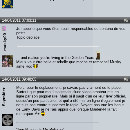
14/04/2011 07:03:11
#5
Je rappelle que vous êtes seuls responsables du contenu de vos
posts...
musky00
Topic déplacé
... and realise you're living in the Golden Years
Mieux vaut être belle et rebelle que moche et remoche! Musky
aime Rod
14/04/2011 09:48:05
#6
Merci pour le deplacement, je savais pas vraiment ou le placer.
Skyraider
Surtout que pour moi il sagissais d'une video amateur mis en
ligne par son proprietaire. Mais si il sagit d'un de leur 'live' officiel,
quoiqu'un peu particulier, et quil a été mis en ligne illegalement je
ne suis pas contre supprimer le topic. Nayant pas vue les bonus
de Early Days je ne l'ais appris que lorsque Maiden44 la fait
remarquer. A+
"Iron Maiden Is My Religion"