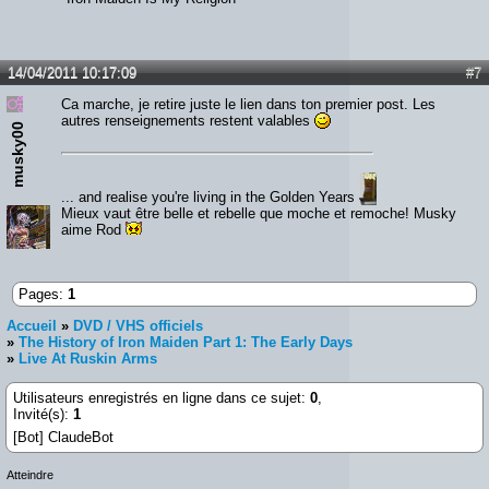
14/04/2011 10:17:09
#7
Ca marche, je retire juste le lien dans ton premier post. Les
autres renseignements restent valables
musky00
... and realise you're living in the Golden Years
Mieux vaut être belle et rebelle que moche et remoche! Musky
aime Rod
Pages:
1
Accueil
»
DVD / VHS officiels
»
The History of Iron Maiden Part 1: The Early Days
»
Live At Ruskin Arms
Utilisateurs enregistrés en ligne dans ce sujet:
0
,
Invité(s):
1
[Bot] ClaudeBot
Atteindre