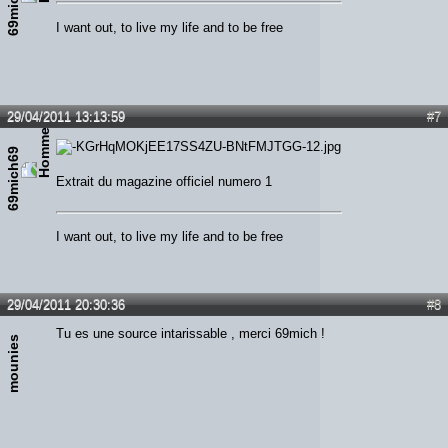
69mich69
I want out, to live my life and to be free
29/04/2011 13:13:59
#7
69mich69
Extrait du magazine officiel numero 1
I want out, to live my life and to be free
29/04/2011 20:30:36
#8
Tu es une source intarissable , merci 69mich !
mounies