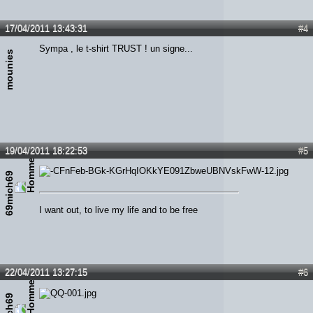
17/04/2011 13:43:31
#4
Sympa , le t-shirt TRUST ! un signe...
mounies
19/04/2011 18:22:53
#5
69mich69
I want out, to live my life and to be free
22/04/2011 13:27:15
#6