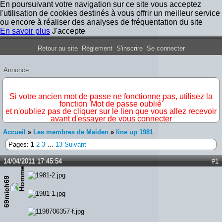
En poursuivant votre navigation sur ce site vous acceptez
l'utilisation de cookies destinés à vous offrir un meilleur service
ou encore à réaliser des analyses de fréquentation du site
En savoir plus
J'accepte
Forum Iron Maiden France
Retour au site
Règlement
S'inscrire
Se connecter
Annonce
IMPORTANT
Si votre ancien mot de passe ne fonctionne pas, utilisez la
fonction 'Mot de passe oublié'
et n'oubliez pas de cliquer sur le lien que vous allez recevoir
avant d'essayer de vous connecter
Accueil
»
Les membres de Maiden
»
line up 1981
Pages:
1
2
3
…
13
Suivant
14/04/2011 17:45:54
#1
69mich69