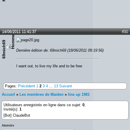
14/06/2011 11:41:37
#30
69mich69
Dernière édition de: 69mich69 (18/06/2011 09:19:56)
I want out, to live my life and to be free
Pages:
Précédent
1
2
3
4
…
13
Suivant
Accueil
»
Les membres de Maiden
»
line up 1981
Utilisateurs enregistrés en ligne dans ce sujet:
0
,
Invité(s):
1
[Bot] ClaudeBot
Atteindre