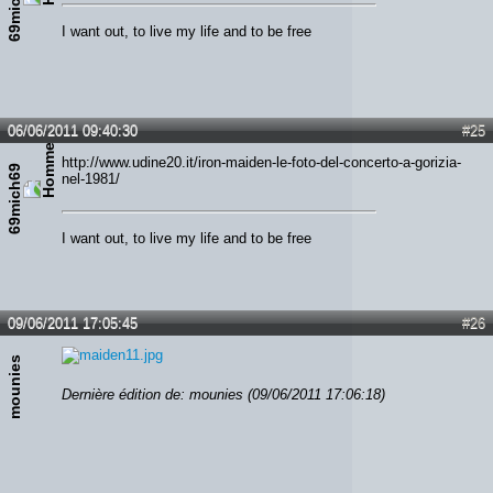
69mich69
I want out, to live my life and to be free
06/06/2011 09:40:30
#25
http://www.udine20.it/iron-maiden-le-foto-del-concerto-a-gorizia-
69mich69
nel-1981/
I want out, to live my life and to be free
09/06/2011 17:05:45
#26
mounies
Dernière édition de: mounies (09/06/2011 17:06:18)