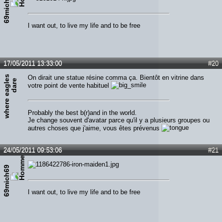
69mich69
I want out, to live my life and to be free
17/05/2011 13:33:00
#20
w
h
e
r
e
e
a
g
l
s
d
a
r
On dirait une statue résine comma ça. Bientôt en vitrine dans
e
e
votre point de vente habituel
Probably the best b(r)and in the world.
Je change souvent d'avatar parce qu'il y a plusieurs groupes ou
autres choses que j'aime, vous êtes prévenus
24/05/2011 09:53:06
#21
69mich69
I want out, to live my life and to be free