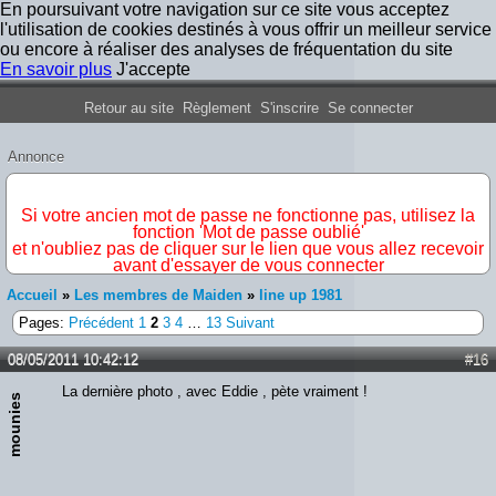
En poursuivant votre navigation sur ce site vous acceptez
l'utilisation de cookies destinés à vous offrir un meilleur service
ou encore à réaliser des analyses de fréquentation du site
En savoir plus
J'accepte
Forum Iron Maiden France
Retour au site
Règlement
S'inscrire
Se connecter
Annonce
IMPORTANT
Si votre ancien mot de passe ne fonctionne pas, utilisez la
fonction 'Mot de passe oublié'
et n'oubliez pas de cliquer sur le lien que vous allez recevoir
avant d'essayer de vous connecter
Accueil
»
Les membres de Maiden
»
line up 1981
Pages:
Précédent
1
2
3
4
…
13
Suivant
08/05/2011 10:42:12
#16
La dernière photo , avec Eddie , pète vraiment !
mounies