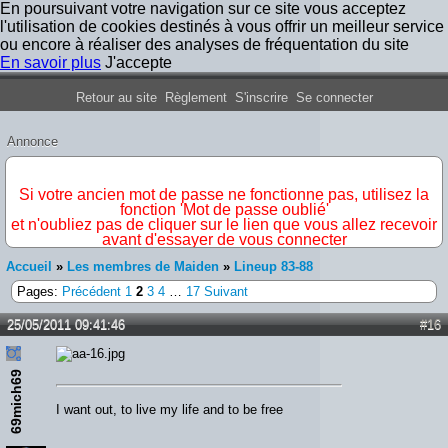
En poursuivant votre navigation sur ce site vous acceptez
l'utilisation de cookies destinés à vous offrir un meilleur service
ou encore à réaliser des analyses de fréquentation du site
En savoir plus
J'accepte
Forum Iron Maiden France
Retour au site
Règlement
S'inscrire
Se connecter
Annonce
IMPORTANT
Si votre ancien mot de passe ne fonctionne pas, utilisez la
fonction 'Mot de passe oublié'
et n'oubliez pas de cliquer sur le lien que vous allez recevoir
avant d'essayer de vous connecter
Accueil
»
Les membres de Maiden
»
Lineup 83-88
Pages:
Précédent
1
2
3
4
…
17
Suivant
25/05/2011 09:41:46
#16
69mich69
I want out, to live my life and to be free