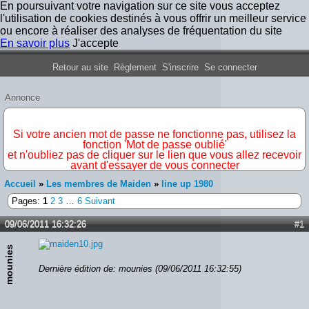
En poursuivant votre navigation sur ce site vous acceptez
l'utilisation de cookies destinés à vous offrir un meilleur service
ou encore à réaliser des analyses de fréquentation du site
En savoir plus
J'accepte
Forum Iron Maiden France
Retour au site
Règlement
S'inscrire
Se connecter
Annonce
IMPORTANT
Si votre ancien mot de passe ne fonctionne pas, utilisez la
fonction 'Mot de passe oublié'
et n'oubliez pas de cliquer sur le lien que vous allez recevoir
avant d'essayer de vous connecter
Accueil
»
Les membres de Maiden
»
line up 1980
Pages:
1
2
3
…
6
Suivant
09/06/2011 16:32:26
#1
mounies
Dernière édition de: mounies (09/06/2011 16:32:55)