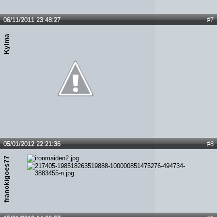
06/11/2011 23:48:27
#7
Kylma
05/01/2012 22:21:36
#8
franckigoes77