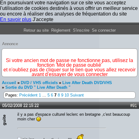
En poursuivant votre navigation sur ce site vous acceptez
l'utilisation de cookies destinés à vous offrir un meilleur service
ou encore à réaliser des analyses de fréquentation du site
En savoir plus
J'accepte
Forum Iron Maiden France
Retour au site
Règlement
S'inscrire
Se connecter
Annonce
IMPORTANT
Si votre ancien mot de passe ne fonctionne pas, utilisez la
fonction 'Mot de passe oublié'
et n'oubliez pas de cliquer sur le lien que vous allez recevoir
avant d'essayer de vous connecter
Accueil
»
DVD / VHS officiels
»
Live After Death DVD/VHS
»
Sortie du DVD " Live After Death "
Pages:
Précédent
1
…
5
6
7
8
9
10
Suivant
05/02/2008 22:15:22
#91
il y a pas d'espace culturel leclerc en bretagne ,c'est beaucoup
guite
moin cher