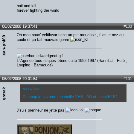
hail and kill
forever fighting the world
06/02/2008 19:37:41
#100
Oh mon pauv' celtikwar tiens un ptit mouchoir , t' as le nez qui
jean-phi69
coule et ça fait mauvais genre
L' Agence tous risques :Série culte 1983-1987 (Hannibal , Futé ,
Looping , Barracuda)
06/02/2008 20:01:54
#101
gotrek
Max a écrit:
Du coup je bazarde ma vieille VHS LAD et aussi BTIC.
J'suis prenneur ne jette pas