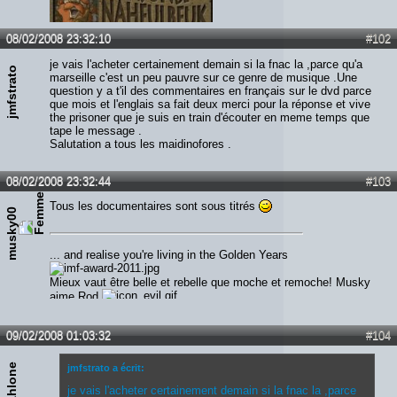
08/02/2008 23:32:10
#102
je vais l'acheter certainement demain si la fnac la ,parce qu'a
jmfstrato
marseille c'est un peu pauvre sur ce genre de musique .Une
question y a t'il des commentaires en français sur le dvd parce
que mois et l'englais sa fait deux merci pour la réponse et vive
the prisoner que je suis en train d'écouter en meme temps que
tape le message .
Salutation a tous les maidinofores .
08/02/2008 23:32:44
#103
Tous les documentaires sont sous titrés
musky00
... and realise you're living in the Golden Years
Mieux vaut être belle et rebelle que moche et remoche! Musky
aime Rod
09/02/2008 01:03:32
#104
Kahlone
jmfstrato a écrit:
je vais l'acheter certainement demain si la fnac la ,parce