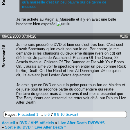
qu'a marseille c'est un peu pauvre sur ce genre de
musique .
Je l'ai acheté au Virgin à Marseille et il y en avait une belle
brochette bien exposée
09/02/2008 07:04:20
#105
Je me suis procuré le DVD et bien sur c'est très bon. C'est cool
Bassman18
d'avoir Sanctuary qu'on avait pas sur le cd. Par contre, je me
demande si les chansons du deuxième disque (version cd) ont
été filmé. Je parle de Wrathchild, Phantom Of The Opéra, 22
Acacia Avenue, Children Of The Damned et Die with Your Boots
On. J'aurais aimé voir le spectacle en entier un peu comme Rock
In Rio, Death On The Road et Live At Donnington. à€ ce qu'on
dit, ils avaient joué Losfer Words également.
Je crois que ce DVD en vaut la peine pour tous fan de Maiden et
ce juste pour la seconde partie du documentaire qui relate
l'histoire du groupe, mais à mon avis il est moins essentiel que
The Early Years car l'essentiel se retrouvait déjà sur l'album Live
After Death.
Pages:
Précédent
1
…
5
6
7
8
9
10
Suivant
Accueil
»
DVD / VHS officiels
»
Live After Death DVD/VHS
»
Sortie du DVD " Live After Death "