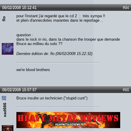
06/02/2008 15:12:41
#94
pour l'instant j'ai regardé que le cd 2 : très sympa !!
flo
et plein d'annecdotes marantes dans le reportage ..
question :
dans le rock in rio, dans la chanson the trooper que demande
Bruce au millieu du solo ??
Dernière édition de: flo (06/02/2008 15:22:32)
we're blood brothers
06/02/2008 15:57:57
#95
Bruce insulte un technicien ("stupid cunt")
ead666
Lien :
http://heavymetalreviews.fr/