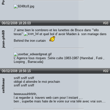
06/02/2008 18:26:03
#98
J' aime bien le sombrero et les lunettes de Bruce dans "'ello
jean-phi69
texas"
et quel bol d' avoir Maiden à son mariage dans
Behind the iron curtain
L' Agence tous risques :Série culte 1983-1987 (Hannibal , Futé ,
Looping , Barracuda)
06/02/2008 18:56:15
#99
sniff sniff sniff
celtikwar
obligé d attendre le moi prochain
sniff sniff sniff
beeeuuuuhhhhh,
l ai regarder à travers web cam pour l instant ,...
ben , superbe mais hate de le voire sur vrai télé avec vrai son....