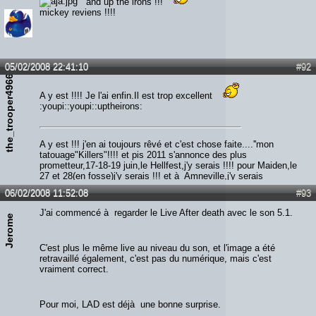
and up the irons !!!
mickey reviens !!!!
05/02/2008 22:41:10
#92
the_trooper49666
A y est !!!! Je l'ai enfin.Il est trop excellent
:youpi::youpi::uptheirons:
A y est !!! j'en ai toujours rêvé et c'est chose faite....''mon
tatouage"Killers"!!!! et pis 2011 s'annonce des plus
prometteur,17-18-19 juin,le Hellfest,j'y serais !!!! pour Maiden,le
27 et 28(en fosse)j'y serais !!! et à Amneville,j'y serais
également !!!!! alors qui m'aime me suive...Screammmmm
06/02/2008 11:52:08
#93
Forrrrr Meeeee!!!!!!
J'ai commencé à regarder le Live After death avec le son 5.1.
Jerome
C'est plus le même live au niveau du son, et l'image a été
retravaillé également, c'est pas du numérique, mais c'est
vraiment correct.
Pour moi, LAD est déjà une bonne surprise.