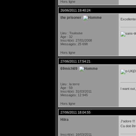
Hors ligne
26/06/2011 19:40:24
the prisoner
Excellente
Lieu : Toulouse
Age : 32
Inscrit(e): 27/01/2008
Messages: 25 698
Hors ligne
27/06/2011 17:54:21
69mich69
Lieu : la terre
Age : 59
I want out,
Inscrit(e): 31/03/2011
Messages: 12 945
Hors ligne
27/06/2011 18:04:55
Hiira
J'adore !!!
Ca doit ê
Inscrit(e): 16/03/2011