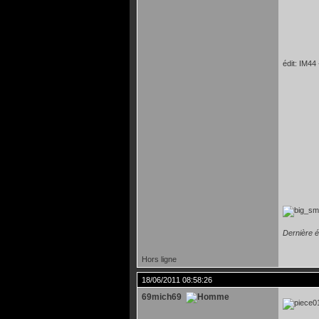
édit: IM44
Dernière é
Hors ligne
18/06/2011 08:58:26
69mich69