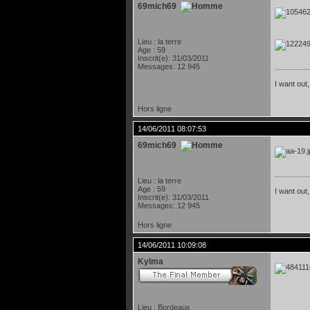
69mich69
Lieu : la terre
Age : 59
Inscrit(e): 31/03/2011
Messages: 12 945
I want out,
Hors ligne
14/06/2011 08:07:53
69mich69
Lieu : la terre
Age : 59
I want out,
Inscrit(e): 31/03/2011
Messages: 12 945
Hors ligne
14/06/2011 10:09:08
Kylma
Lieu : Bordeaux