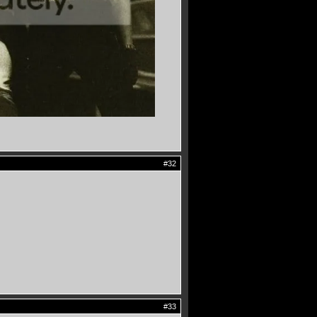
#32
#33