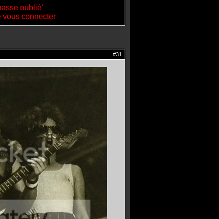
passe oublié'
de vous connecter
#31