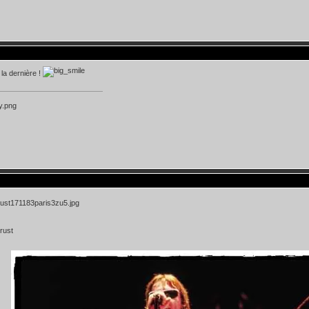
 la dernière !
rust