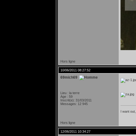
Hors ligne
10/06/2011 08:27:52
69mich69
Lieu : la terre
Age : 59
Inscrit(e): 31/03/2011
Messages: 12 945
I want out,
Hors ligne
12/06/2011 10:34:27