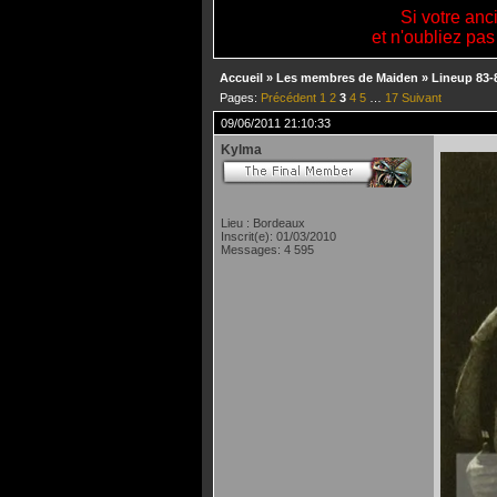
Si votre anc
et n'oubliez pas
Accueil
»
Les membres de Maiden
»
Lineup 83-
Pages:
Précédent
1
2
3
4
5
…
17
Suivant
09/06/2011 21:10:33
Kylma
Lieu : Bordeaux
Inscrit(e): 01/03/2010
Messages: 4 595