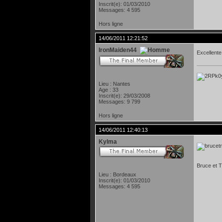
Inscrit(e): 01/03/2010
Messages: 4 595
Hors ligne
14/06/2011 12:21:52
IronMaiden44
Excellente
Lieu : Nantes
Age : 33
Inscrit(e): 29/03/2008
Messages: 9 799
Hors ligne
14/06/2011 12:40:13
Kylma
Bruce et T
Lieu : Bordeaux
Inscrit(e): 01/03/2010
Messages: 4 595