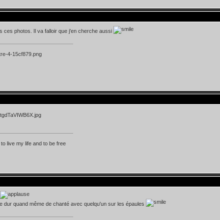
s ces photos. Il va falloir que j'en cherche aussi
 to live my life and to be free
tre dur quand même de chanté avec quelqu'un sur les épaules