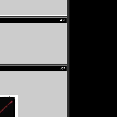
#36
#37