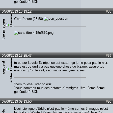
génération" BXN
04/06/2013 18:13:12
#88
C'est l'heure (23:58)
the prisoner
04/06/2013 18:25:47
#89
s
e
r
g
e
n
t
e
d
d
i
tu es sur la voie.Ta réponse est exact, ça je ne peux pas le nier,
mais est ce qu'il y'a pas quelque chose de bizarre.rassure toi,
une fois qu'on le sait, ceci saute aux yeux après.
e
"born to lose, lived to win"
"nous sommes tous des enfants d'immigrés.1ère, 2ème,3ème
génération" BXN
07/06/2013 09:13:50
#90
L'oeil bionique d'Eddie n'est pas le même sur les 3 images (c'est
Lefo
le droit sur Wasted Years, le gauche sur les autres). Non ?:?: