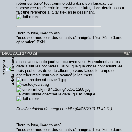
retour sur terre" tout comme eddie dans son faiseau, car
somewhere représente la terre dans le futur, donc derek nous a
fait une référence à Star trek en le dessinant.
"born to lose, lived to win"
"nous sommes tous des enfants d'immigrés.1ère, 2ème,3ème
génération" BXN
04/06/2013 17:40:29
#87
s
e
r
g
e
n
t
e
d
d
i
sinon j'ai envie de joué un peu avec vous.En recherchant les
détails sur les pochettes, j'ai vu quelque chose concernant les
trois pochettes de cette album, je vous laisse le temps de
chercher mais pour vous avancé je les mets:
e
Je vous laisse chercher le détail qui m'intrigue
Dernière édition de: sergent eddie (04/06/2013 17:42:31)
"born to lose, lived to win"
"nous sommes tous des enfants d'immigrés.1ère, 2ème,3ème