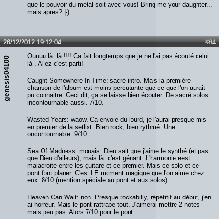
que le pouvoir du metal soit avec vous! Bring me your daughter...
mais apres? |-)
26/12/2012 19:12:04
#84
Ouuuu là là !!!! Ca fait longtemps que je ne l'ai pas écouté celui
genesis04100
là . Allez c'est parti!
Caught Somewhere In Time: sacré intro. Mais la première
chanson de l'album est moins percutante que ce que l'on aurait
pu connaitre. Ceci dit, ça se laisse bien écouter. De sacré solos
incontournable aussi. 7/10.
Wasted Years: waow. Ca envoie du lourd, je l'aurai presque mis
en premier de la setlist. Bien rock, bien rythmé. Une
oncontournable. 9/10.
Sea Of Madness: mouais. Dieu sait que j'aime le synthé (et pas
que Dieu d'aileurs), mais là c'est génant. L'harmonie eest
maladroite entre les guitare et ce premier. Mais ce solo et ce
pont font planer. C'est LE moment magique que l'on aime chez
eux. 8/10 (mention spéciale au pont et aux solos).
Heaven Can Wait: non. Presque rockabilly, répétitif au début, j'en
ai horreur. Mais le pont rattrape tout. J'aimerai mettre 2 notes
mais peu pas. Alors 7/10 pour le pont.