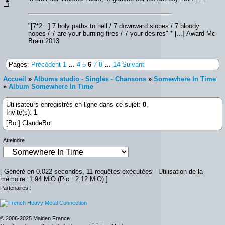
"[7*2...] 7 holy paths to hell / 7 downward slopes / 7 bloody
hopes / 7 are your burning fires / 7 your desires" * [...] Award Mc
Brain 2013
Pages:
Précédent
1
…
4
5
6
7
8
…
14
Suivant
Accueil
»
Albums studio - Singles - Chansons
»
Somewhere In Time
»
Album Somewhere In Time
Utilisateurs enregistrés en ligne dans ce sujet:
0
,
Invité(s):
1
[Bot] ClaudeBot
Atteindre
[ Généré en 0.022 secondes, 11 requêtes exécutées - Utilisation de la
mémoire: 1.94 MiO (Pic : 2.12 MiO) ]
Partenaires :
© 2006-2025 Maiden France