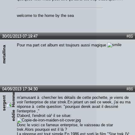
welcome to the home by the sea
30/01/2013 07:19:47
#85
Pour ma part cet album est toujours aussi magique
metallina
04/06/2013 17:34:30
#86
s
e
r
g
e
n
t
e
d
d
i
m'amusant à chercher les détails de cette pochette, je viens de
voir l'enterprise de star strek.En jetant un oeil ce week, j'ai eu ma
réponse à cette question: "pourquoi derek avait il dessiné
l'enterprise ,"
e
D'abord, l'endroit oà¹ il se situe:
Donc le voici ce fameux enterprise, le vaisseau de star
trek.Alors pourquoi est il là ?
La réponse est tout simple.En 1986 est sorti le film "Star trek IV: