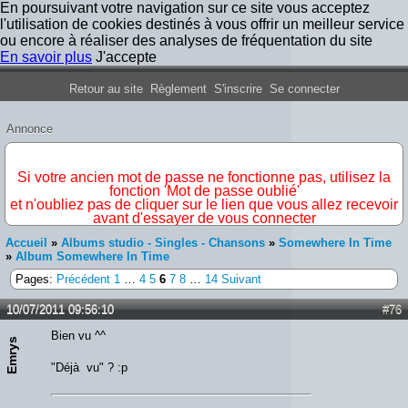
En poursuivant votre navigation sur ce site vous acceptez
l'utilisation de cookies destinés à vous offrir un meilleur service
ou encore à réaliser des analyses de fréquentation du site
En savoir plus
J'accepte
Forum Iron Maiden France
Retour au site
Règlement
S'inscrire
Se connecter
Annonce
IMPORTANT
Si votre ancien mot de passe ne fonctionne pas, utilisez la
fonction 'Mot de passe oublié'
et n'oubliez pas de cliquer sur le lien que vous allez recevoir
avant d'essayer de vous connecter
Accueil
»
Albums studio - Singles - Chansons
»
Somewhere In Time
»
Album Somewhere In Time
Pages:
Précédent
1
…
4
5
6
7
8
…
14
Suivant
10/07/2011 09:56:10
#76
Bien vu ^^
Emrys
"Déjà vu" ? :p