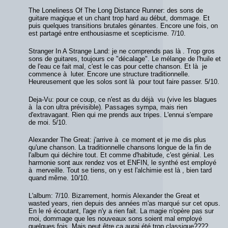
The Loneliness Of The Long Distance Runner: des sons de
guitare magique et un chant trop hard au début, dommage. Et
puis quelques transitions brutales génantes. Encore une fois, on
est partagé entre enthousiasme et scepticisme. 7/10.
Stranger In A Strange Land: je ne comprends pas là . Trop gros
sons de guitares, toujours ce "décalage". Le mélange de l'huile et
de l'eau ce fait mal, c'est le cas pour cette chanson. Et là je
commence à luter. Encore une structure traditionnelle.
Heureusement que les solos sont là pour tout faire passer. 5/10.
Deja-Vu: pour ce coup, ce n'est as du déjà vu (vive les blagues
à la con ultra prévisible). Passages sympa, mais rien
d'extravagant. Rien qui me prends aux tripes. L'ennui s'empare
de moi. 5/10.
Alexander The Great: j'arrive à ce moment et je me dis plus
qu'une chanson. La traditionnelle chansons longue de la fin de
l'album qui déchire tout. Et comme d'habitude, c'est génial. Les
harmonie sont aux rendez vos et ENFIN, le synthé est employé
à merveille. Tout se tiens, on y est l'alchimie est là , bien tard
quand même. 10/10.
L'album: 7/10. Bizarrement, hormis Alexander the Great et
wasted years, rien depuis des années m'as marqué sur cet opus.
En le ré écoutant, l'age n'y a rien fait. La magie n'opère pas sur
moi, dommage que les nouveaux sons soient mal employé
quelques fois. Mais peut être ça aurai été trop classique????