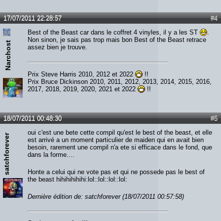
17/07/2011 22:28:57
#4
Best of the Beast car dans le coffret 4 vinyles, il y a les ST
.
Non sinon, je sais pas trop mais bon Best of the Beast retrace
Narchost
assez bien je trouve.
Prix Steve Harris 2010, 2012 et 2022
!!
Prix Bruce Dickinson 2010, 2011, 2012, 2013, 2014, 2015, 2016,
2017, 2018, 2019, 2020, 2021 et 2022
!!
18/07/2011 00:48:30
#5
oui c'est une bete cette compil qu'est le best of the beast, et elle
satchforever
est arrivé a un moment particulier de maiden qui en avait bien
besoin, rarement une compil n'a ete si efficace dans le fond, que
dans la forme....
Honte a celui qui ne vote pas et qui ne possede pas le best of
the beast hihihihihihi:lol::lol::lol::lol:
Dernière édition de: satchforever (18/07/2011 00:57:58)