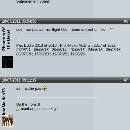
Satrianement vôtre!!!
18/07/2011 06:54:58
#6
P
h
a
n
t
o
m
O
f
T
h
e
B
e
a
s
oué, moi j'aurais mis flight 666, même si c'est un live... ^^
t
Prix Eddie 2013 et 2018 ; Prix Nicko McBrain 2017 et 2022
27/06/11 ; 05/06/13 ; 20/06/14 ; 10/06/16 ; 24/06/18 ; 05/07/18 ;
06/07/18 ; 17/06/23 ; 19/07/25 ; 19/06/26
18/07/2011 08:11:19
#7
sa marche pas
IronMaiden78
Up the Irons !!