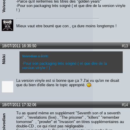
Voivodian
-Parce qu'il renfermes les titres des "golden years"
-Pour son packaging très soigné ( et que dire de la version vinyle
! )
Mieux vaut etre bourré que con , ça dure moins longtemps !
18/07/2011 16:35:50
#13
Nikki
Voivodian a écrit:
-Pour son packaging très soigné ( et que dire de la
version vinyle ! )
La version vinyle est si bonne que ça ? J'ai vu qu'on ne disait
que du bien d'elle dans le topic approprié.
.
18/07/2011 17:32:06
#14
Tu as quand mème en supplément "Seventh son of a seventh
Voivodian
son" , "revelations (live) , "The prisoner" , "killers" "remember
tomorrow" , "prowler" et "Invasion" en titres supplémentaires au
double-CD , ce qui n'est pas négligeable .