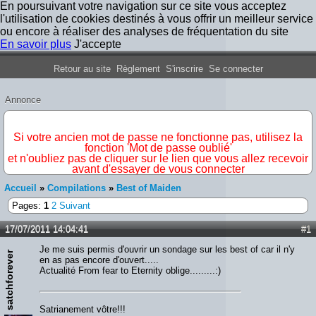
En poursuivant votre navigation sur ce site vous acceptez
l'utilisation de cookies destinés à vous offrir un meilleur service
ou encore à réaliser des analyses de fréquentation du site
En savoir plus
J'accepte
Forum Iron Maiden France
Retour au site
Règlement
S'inscrire
Se connecter
Annonce
IMPORTANT
Si votre ancien mot de passe ne fonctionne pas, utilisez la
fonction 'Mot de passe oublié'
et n'oubliez pas de cliquer sur le lien que vous allez recevoir
avant d'essayer de vous connecter
Accueil
»
Compilations
»
Best of Maiden
Pages:
1
2
Suivant
17/07/2011 14:04:41
#1
Je me suis permis d'ouvrir un sondage sur les best of car il n'y
satchforever
en as pas encore d'ouvert.....
Actualité From fear to Eternity oblige.........:)
Satrianement vôtre!!!