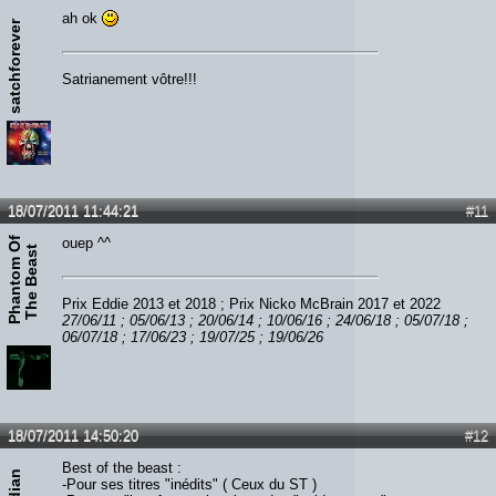
ah ok
satchforever
Satrianement vôtre!!!
18/07/2011 11:44:21
#11
P
h
a
n
t
o
m
O
f
T
h
e
B
e
a
s
ouep ^^
t
Prix Eddie 2013 et 2018 ; Prix Nicko McBrain 2017 et 2022
27/06/11 ; 05/06/13 ; 20/06/14 ; 10/06/16 ; 24/06/18 ; 05/07/18 ;
06/07/18 ; 17/06/23 ; 19/07/25 ; 19/06/26
18/07/2011 14:50:20
#12
Best of the beast :
-Pour ses titres "inédits" ( Ceux du ST )