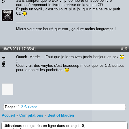
Sans compter que le Box vinyl comporte un superbe livre
cartonné reprenant le livret interireur de la versin CD
Et puis un vynil , c'est toujours plus joli qu'un malheureux petit
CD
Mieux vaut etre bourré que con , ça dure moins longtemps !
18/07/2011 17:35:41
#15
Ouach. Merde ... Faut que je le trouves (mais bonjour les prix
Nikki
).
C'est vrai, des vinyles s'est beaucoup mieux que les CD, surtout
pour le son et les pochettes.
.
Pages:
1
2
Suivant
Accueil
»
Compilations
»
Best of Maiden
Utilisateurs enregistrés en ligne dans ce sujet:
0
,