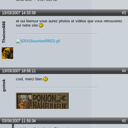
aime Rod
13/03/2007 14:33:58
#3
et oui biensur vous aurez photos et vidéos que vous retrouverez
Theiron666
sur notre site
13/03/2007 18:56:11
#4
cool, merci bien
gotrek
03/06/2007 11:56:34
#5