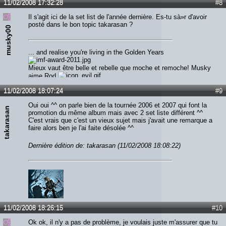
11/02/2008 17:32:28
#8
Il s'agit ici de la set list de l'année dernière. Es-tu sà»r d'avoir
posté dans le bon topic takarasan ?
musky00
... and realise you're living in the Golden Years
Mieux vaut être belle et rebelle que moche et remoche! Musky
aime Rod
11/02/2008 18:07:24
#9
Oui oui ^^ on parle bien de la tournée 2006 et 2007 qui font la
takarasan
promotion du même album mais avec 2 set liste différent ^^
C'est vrais que c'est un vieux sujet mais j'avait une remarque a
faire alors ben je l'ai faite désolée ^^
Dernière édition de: takarasan (11/02/2008 18:08:22)
11/02/2008 18:26:15
#10
Ok ok, il n'y a pas de problème, je voulais juste m'assurer que tu