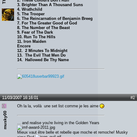
2. These Colours Don't Run
3. Brighter Than A Thousand Suns
4. Wrathchild
5. The Trooper
6. The Reincarnation of Benjamin Breeg
7. For The Greater Good of God
8. The Number of The Beast
9. Fear of The Dark
10. Run To The Hills
11. Iron Maiden
Encore
12. 2 Minutes To Midnight
13. The Evil That Men Do
14. Hallowed Be Thy Name
11/03/2007 16:16:01
#2
Oh la la, voilà une set list comme je les aime
musky00
... and realise you're living in the Golden Years
Mieux vaut être belle et rebelle que moche et remoche! Musky