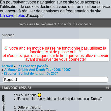
En poursuivant votre navigation sur ce site vous acceptez
l'utilisation de cookies destinés à vous offrir un meilleur service
ou encore à réaliser des analyses de fréquentation du site
En savoir plus
J'accepte
Forum Iron Maiden France
Retour au site
Règlement
S'inscrire
Se connecter
Annonce
IMPORTANT
Si votre ancien mot de passe ne fonctionne pas, utilisez la
fonction 'Mot de passe oublié'
et n'oubliez pas de cliquer sur le lien que vous allez recevoir
avant d'essayer de vous connecter
Accueil
»
Les concerts passés
»
A Matter Of Life And Death Tour 2006 / 2007
»
[Spoiler] Set list de la tournée 2007
Pages:
1
11/03/2007 15:58:53
#1
coucou les fans
Theiron666
voilà la set list que maiden à joué lors du concert à Dubaà¯:
1. Different World