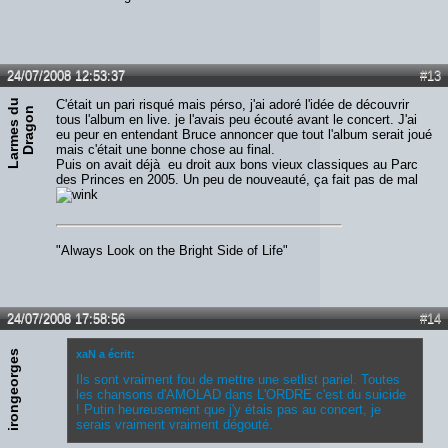
24/07/2008 12:53:37
#13
L
a
r
m
e
s
u
D
r
a
g
o
C'était un pari risqué mais pérso, j'ai adoré l'idée de découvrir
d
n
tous l'album en live. je l'avais peu écouté avant le concert. J'ai
eu peur en entendant Bruce annoncer que tout l'album serait joué
mais c'était une bonne chose au final.
Puis on avait déjà eu droit aux bons vieux classiques au Parc
des Princes en 2005. Un peu de nouveauté, ça fait pas de mal
"Always Look on the Bright Side of Life"
24/07/2008 17:58:56
#14
irongeorges
xaN a écrit:
Ils sont vraiment fou de mettre une setlist pariel. Toutes
les chansons d'AMOLAD dans L'ORDRE c'est du suicide
! Putin heureusement que j'y étais pas au concert, je
serais vraiment vraiment dégouté.