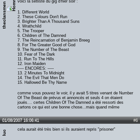
voici la setliste du gig d'hier soir :
theclansmen
1. Different World
2. These Colours Don't Run
3. Brighter Than A Thousand Suns
4. Wrathchild
5. The Trooper
6. Children of The Damned
7. The Reincarnation of Benjamin Breeg
8. For The Greater Good of God
9. The Number of The Beast
10. Fear of The Dark
11. Run To The Hills
12. Iron Maiden
----- ENCORES: -----
13. 2 Minutes To Midnight
14. The Evil That Men Do
15. Hallowed Be Thy Name
comme vous pouvez le voir, il y avait 5 titres venant de Number
Of The Beast de prévus et annoncés et seuls 4 on étaient
joués.... certes Children Of The Damned a été ressorti des
cartons ce qui est une bonne chose...mais quand même
01/08/2007 16:06:41
#6
cela aurait été très bien si ils auraient repris "prisoner"
luc