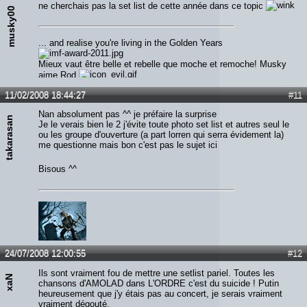
ne cherchais pas la set list de cette année dans ce topic
musky00
... and realise you're living in the Golden Years
Mieux vaut être belle et rebelle que moche et remoche! Musky
aime Rod
11/02/2008 18:44:27
#11
Nan absolument pas ^^ je préfaire la surprise
takarasan
Je le verais bien le 2 j'évite toute photo set list et autres seul le
ou les groupe d'ouverture (a part lorren qui serra évidement la)
me questionne mais bon c'est pas le sujet ici
Bisous ^^
24/07/2008 12:00:55
#12
Ils sont vraiment fou de mettre une setlist pariel. Toutes les
xaN
chansons d'AMOLAD dans L'ORDRE c'est du suicide ! Putin
heureusement que j'y étais pas au concert, je serais vraiment
vraiment dégouté.