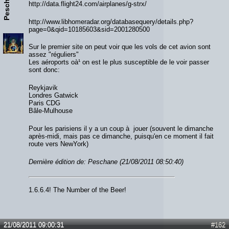
Peschane
http://data.flight24.com/airplanes/g-strx/
http://www.libhomeradar.org/databasequery/details.php?
page=0&qid=10185603&sid=2001280500
Sur le premier site on peut voir que les vols de cet avion sont
assez "réguliers"
Les aéroports oà¹ on est le plus susceptible de le voir passer
sont donc:
Reykjavik
Londres Gatwick
Paris CDG
Bâle-Mulhouse
Pour les parisiens il y a un coup à jouer (souvent le dimanche
après-midi, mais pas ce dimanche, puisqu'en ce moment il fait
route vers NewYork)
Dernière édition de: Peschane (21/08/2011 08:50:40)
1.6.6.4! The Number of the Beer!
21/08/2011 09:00:31
#162