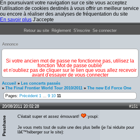
En poursuivant votre navigation sur ce site vous acceptez
l'utilisation de cookies destinés à vous offrir un meilleur service
ou encore à réaliser des analyses de fréquentation du site
En savoir plus
J'accepte
Forum Iron Maiden France
Retour au site
Règlement
S'inscrire
Se connecter
Annonce
IMPORTANT
Si votre ancien mot de passe ne fonctionne pas, utilisez la
fonction 'Mot de passe oublié'
et n'oubliez pas de cliquer sur le lien que vous allez recevoir
avant d'essayer de vous connecter
Accueil
»
Les concerts passés
»
The Final Frontier World Tour 2010/2011
»
The new Ed Force One
Pages:
Précédent
1
…
9
10
11
20/08/2011 20:02:28
#151
C'éatait super et assez émouvant!
:youpi:
Peschane
Je vous mets tout de suite une des plus belle (je l'ai réduite pour
lâ€™héberger sur le site):