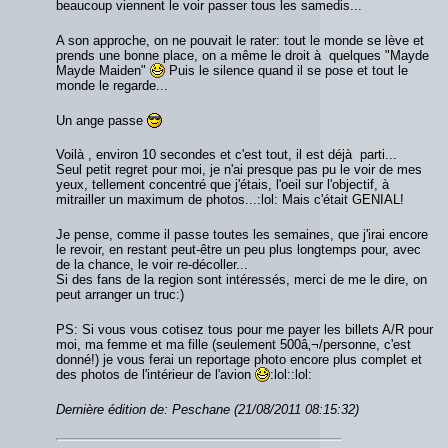
beaucoup viennent le voir passer tous les samedis...
A son approche, on ne pouvait le rater: tout le monde se lève et
prends une bonne place, on a même le droit à quelques "Mayde
Mayde Maiden"
Puis le silence quand il se pose et tout le
monde le regarde...
Un ange passe
Voilà , environ 10 secondes et c'est tout, il est déjà parti...
Seul petit regret pour moi, je n'ai presque pas pu le voir de mes
yeux, tellement concentré que j'étais, l'oeil sur l'objectif, à
mitrailler un maximum de photos...:lol: Mais c'était GENIAL!
Je pense, comme il passe toutes les semaines, que j'irai encore
le revoir, en restant peut-être un peu plus longtemps pour, avec
de la chance, le voir re-décoller...
Si des fans de la region sont intéressés, merci de me le dire, on
peut arranger un truc:)
PS: Si vous vous cotisez tous pour me payer les billets A/R pour
moi, ma femme et ma fille (seulement 500â‚¬/personne, c'est
donné!) je vous ferai un reportage photo encore plus complet et
des photos de l'intérieur de l'avion
:lol::lol:
Dernière édition de: Peschane (21/08/2011 08:15:32)