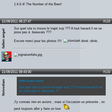
1.6.6.4! The Number of the Beer!
21/08/2011 08:27:47
#158
Sur quel site tu trouve le trajet svp ??? A tout hasard il ne se
fallen angel
pose pas à beauvais ???
Encore merci pour les photos !!!!
:drink::drink:
21/08/2011 08:43:00
#159
Voivodian
fallen angel a écrit:
Sur quel site tu trouve le trajet svp ??? A tout hasard il ne
se pose pas à beauvais ??
J'y connais rien en avions , mais si l'occasion se présente , on
peut toujours aller y faire un tour