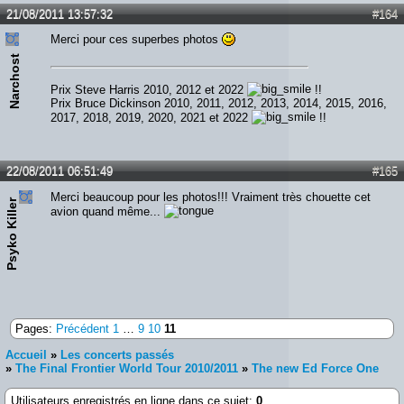
21/08/2011 13:57:32
#164
Merci pour ces superbes photos
Narchost
Prix Steve Harris 2010, 2012 et 2022
!!
Prix Bruce Dickinson 2010, 2011, 2012, 2013, 2014, 2015, 2016,
2017, 2018, 2019, 2020, 2021 et 2022
!!
22/08/2011 06:51:49
#165
Merci beaucoup pour les photos!!! Vraiment très chouette cet
Psyko Killer
avion quand même...
Pages:
Précédent
1
…
9
10
11
Accueil
»
Les concerts passés
»
The Final Frontier World Tour 2010/2011
»
The new Ed Force One
Utilisateurs enregistrés en ligne dans ce sujet:
0
,