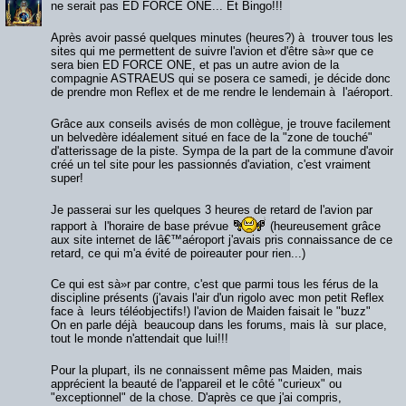
ne serait pas ED FORCE ONE... Et Bingo!!!
Après avoir passé quelques minutes (heures?) à trouver tous les
sites qui me permettent de suivre l'avion et d'être sà»r que ce
sera bien ED FORCE ONE, et pas un autre avion de la
compagnie ASTRAEUS qui se posera ce samedi, je décide donc
de prendre mon Reflex et de me rendre le lendemain à l'aéroport.
Grâce aux conseils avisés de mon collègue, je trouve facilement
un belvedère idéalement situé en face de la "zone de touché"
d'atterissage de la piste. Sympa de la part de la commune d'avoir
créé un tel site pour les passionnés d'aviation, c'est vraiment
super!
Je passerai sur les quelques 3 heures de retard de l'avion par
rapport à l'horaire de base prévue
(heureusement grâce
aux site internet de lâ€™aéroport j'avais pris connaissance de ce
retard, ce qui m'a évité de poireauter pour rien...)
Ce qui est sà»r par contre, c'est que parmi tous les férus de la
discipline présents (j'avais l'air d'un rigolo avec mon petit Reflex
face à leurs téléobjectifs!) l'avion de Maiden faisait le "buzz"
On en parle déjà beaucoup dans les forums, mais là sur place,
tout le monde n'attendait que lui!!!
Pour la plupart, ils ne connaissent même pas Maiden, mais
apprécient la beauté de l'appareil et le côté "curieux" ou
"exceptionnel" de la chose. D'après ce que j'ai compris,