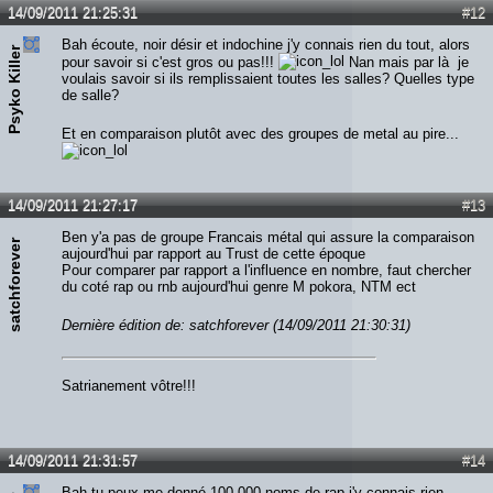
14/09/2011 21:25:31
#12
Bah écoute, noir désir et indochine j'y connais rien du tout, alors
Psyko Killer
pour savoir si c'est gros ou pas!!!
Nan mais par là je
voulais savoir si ils remplissaient toutes les salles? Quelles type
de salle?
Et en comparaison plutôt avec des groupes de metal au pire...
14/09/2011 21:27:17
#13
Ben y'a pas de groupe Francais métal qui assure la comparaison
satchforever
aujourd'hui par rapport au Trust de cette époque
Pour comparer par rapport a l'influence en nombre, faut chercher
du coté rap ou rnb aujourd'hui genre M pokora, NTM ect
Dernière édition de: satchforever (14/09/2011 21:30:31)
Satrianement vôtre!!!
14/09/2011 21:31:57
#14
Bah tu peux me donné 100 000 noms de rap j'y connais rien