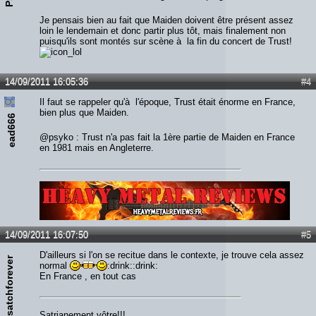
Je pensais bien au fait que Maiden doivent être présent assez
loin le lendemain et donc partir plus tôt, mais finalement non
puisqu'ils sont montés sur scène à la fin du concert de Trust!
14/09/2011 16:05:36
#4
Il faut se rappeler qu'à l'époque, Trust était énorme en France,
bien plus que Maiden.
ead666
@psyko : Trust n'a pas fait la 1ère partie de Maiden en France
en 1981 mais en Angleterre.
Lien :
http://heavymetalreviews.fr/
14/09/2011 16:07:50
#5
D'ailleurs si l'on se recitue dans le contexte, je trouve cela assez
satchforever
normal
:drink::drink:
En France , en tout cas
Satrianement vôtre!!!