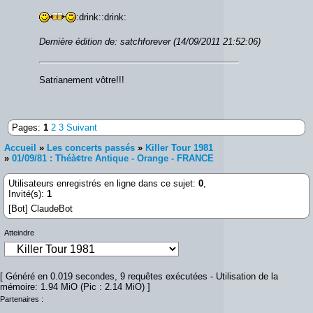
:drink::drink:
Dernière édition de: satchforever (14/09/2011 21:52:06)
Satrianement vôtre!!!
Pages:
1
2
3
Suivant
Accueil
»
Les concerts passés
»
Killer Tour 1981
»
01/09/81 : Théà¢tre Antique - Orange - FRANCE
Utilisateurs enregistrés en ligne dans ce sujet:
0
,
Invité(s):
1
[Bot] ClaudeBot
Atteindre
[ Généré en 0.019 secondes, 9 requêtes exécutées - Utilisation de la
mémoire: 1.94 MiO (Pic : 2.14 MiO) ]
Partenaires :