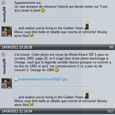
Apparemment oui.
Je vais essayer de retrouver l'article qui devait porter sur Trust.
musky00
à‡a serait le pied
... and realise you're living in the Golden Years
Mieux vaut être belle et rebelle que moche et remoche! Musky
aime Rod
14/09/2011 20:28:59
#9
J'ai trouvé. Cette photo est issue du Metal Attack NÂ°1 paru en
octobre 1983, page 20, et il s'agit bien d'une photo backstage à
musky00
Orange, sauf que la légende semble fausse puisque ce concert a
eu lieu en 1981 et qu'à ma connaissance il n'y a pas eu de
concert à Orange en 1980
... and realise you're living in the Golden Years
Mieux vaut être belle et rebelle que moche et remoche! Musky
aime Rod
14/09/2011 21:14:04
#10