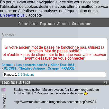
En poursuivant votre navigation sur ce site vous acceptez
l'utilisation de cookies destinés à vous offrir un meilleur service
ou encore à réaliser des analyses de fréquentation du site
En savoir plus
J'accepte
Forum Iron Maiden France
Retour au site
Règlement
S'inscrire
Se connecter
Annonce
IMPORTANT
Si votre ancien mot de passe ne fonctionne pas, utilisez la
fonction 'Mot de passe oublié'
et n'oubliez pas de cliquer sur le lien que vous allez recevoir
avant d'essayer de vous connecter
Accueil
»
Les concerts passés
»
Killer Tour 1981
»
01/09/81 : Théà¢tre Antique - Orange - FRANCE
Pages:
1
2
3
Suivant
14/09/2011 15:51:26
#1
Saviez-vous qu'Iron Maiden avaient fait la première partie de
Trust en 1981 ? Pas moi, je viens de le découvrir
musky00
http://www.maidenfrance.fr/agenda/evenement.php?id=321