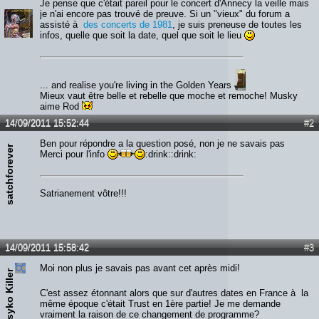
Je pense que c'était pareil pour le concert d'Annecy la veille mais
je n'ai encore pas trouvé de preuve. Si un "vieux" du forum a
assisté à
des concerts de 1981
, je suis preneuse de toutes les
infos, quelle que soit la date, quel que soit le lieu
... and realise you're living in the Golden Years
Mieux vaut être belle et rebelle que moche et remoche! Musky
aime Rod
14/09/2011 15:52:44
#2
Ben pour répondre a la question posé, non je ne savais pas
satchforever
Merci pour l'info
:drink::drink:
Satrianement vôtre!!!
14/09/2011 15:58:42
#3
Moi non plus je savais pas avant cet après midi!
Psyko Killer
C'est assez étonnant alors que sur d'autres dates en France à la
même époque c'était Trust en 1ère partie! Je me demande
vraiment la raison de ce changement de programme?