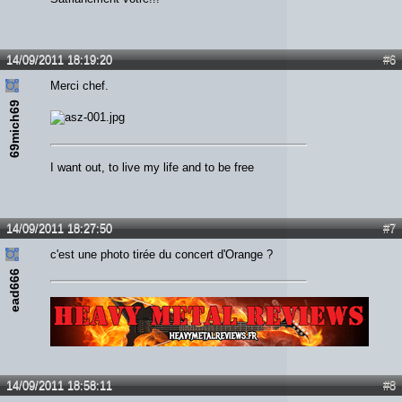
14/09/2011 18:19:20
#6
Merci chef.
69mich69
I want out, to live my life and to be free
14/09/2011 18:27:50
#7
c'est une photo tirée du concert d'Orange ?
ead666
Lien :
http://heavymetalreviews.fr/
14/09/2011 18:58:11
#8