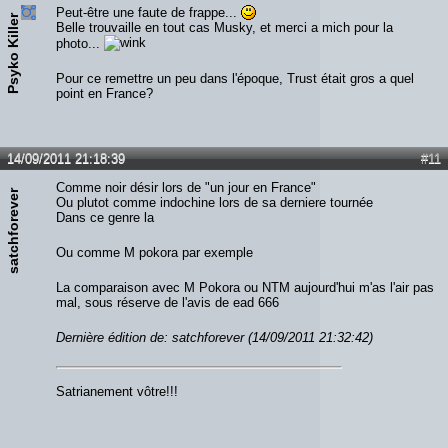
Peut-être une faute de frappe...
Psyko Killer
Belle trouvaille en tout cas Musky, et merci a mich pour la
photo...
Pour ce remettre un peu dans l'époque, Trust était gros a quel
point en France?
14/09/2011 21:18:39
#11
Comme noir désir lors de "un jour en France"
satchforever
Ou plutot comme indochine lors de sa derniere tournée
Dans ce genre la
Ou comme M pokora par exemple
La comparaison avec M Pokora ou NTM aujourd'hui m'as l'air pas
mal, sous réserve de l'avis de ead 666
Dernière édition de: satchforever (14/09/2011 21:32:42)
Satrianement vôtre!!!