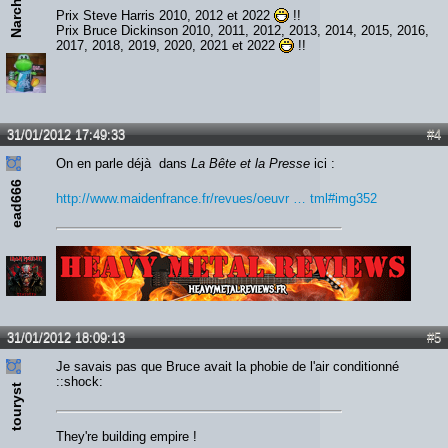
Narchost
Prix Steve Harris 2010, 2012 et 2022
!!
Prix Bruce Dickinson 2010, 2011, 2012, 2013, 2014, 2015, 2016,
2017, 2018, 2019, 2020, 2021 et 2022
!!
31/01/2012 17:49:33
#4
On en parle déjà dans
La Bête et la Presse
ici :
ead666
http://www.maidenfrance.fr/revues/oeuvr … tml#img352
Lien :
http://heavymetalreviews.fr/
31/01/2012 18:09:13
#5
Je savais pas que Bruce avait la phobie de l'air conditionné
::shock:
touryst
They're building empire !