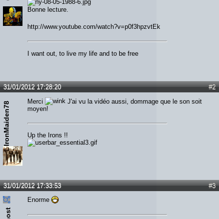
Bonne lecture.
http://www.youtube.com/watch?v=p0f3hpzvtEk
I want out, to live my life and to be free
31/01/2012 17:28:20
#2
Merci
J'ai vu la vidéo aussi, dommage que le son soit
IronMaiden78
moyen!
Up the Irons !!
31/01/2012 17:33:53
#3
Enorme