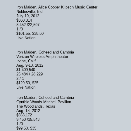
Iron Maiden, Alice Cooper Klipsch Music Center
Noblesville, Ind.
July 19, 2012
$360,314
8,452 /22,597
1 /0
$101.55, $38.50
Live Nation
Iron Maiden, Coheed and Cambria
Verizon Wireless Amphitheater
Irvine, Calif.
Aug. 9-10, 2012
$1,409,540
25,484 / 28,229
2 / 1
$129.50, $25
Live Nation
Iron Maiden, Coheed and Cambria
Cynthia Woods Mitchell Pavilion
The Woodlands, Texas
Aug. 18, 2012
$563,172
9,450 /15,543
1 /0
$99.50, $35