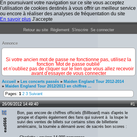
En poursuivant votre navigation sur ce site vous acceptez
l'utilisation de cookies destinés à vous offrir un meilleur service
ou encore à réaliser des analyses de fréquentation du site
En savoir plus
J'accepte
Forum Iron Maiden France
Retour au site
Règlement
S'inscrire
Se connecter
Annonce
IMPORTANT
Si votre ancien mot de passe ne fonctionne pas, utilisez la
fonction 'Mot de passe oublié'
et n'oubliez pas de cliquer sur le lien que vous allez recevoir
avant d'essayer de vous connecter
Accueil
»
Les concerts passés
»
Maiden England Tour 2012-2014
»
Maiden England Tour 2012/2013 en chiffres ...
Pages:
1
2
3
Suivant
26/06/2012 14:49:40
#1
Bon, pas encore de chiffres officiels (Billboard) mais d'après le
groupe et d'après également des fans qui suivent à la loupe le
ead666
suivi des ventes de billets sur certains sites de billetterie
américains, la tournée a démarré avec de sacrés bon scores :