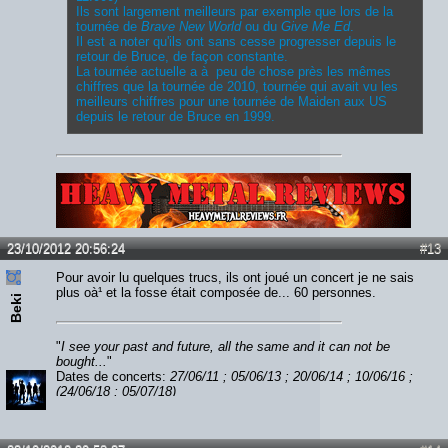
Ils sont largement meilleurs par exemple que lors de la
tournée de
Brave New World
ou du
Give Me Ed
.
Il est a noter qu'ils ont sans cesse progresser depuis le
retour de Bruce, de façon constante.
La tournée actuelle a à peu de chose près les mêmes
chiffres que la tournée de 2010, tournée qui avait vu les
meilleurs chiffres pour une tournée de Maiden aux US
depuis le retour de Bruce en 1999.
Lien :
http://heavymetalreviews.fr/
23/10/2012 20:56:24
#13
Pour avoir lu quelques trucs, ils ont joué un concert je ne sais
plus oà¹ et la fosse était composée de... 60 personnes.
Beki
"
I see your past and future, all the same and it can not be
bought...
"
Dates de concerts:
27/06/11 ; 05/06/13 ; 20/06/14 ; 10/06/16 ;
(24/06/18 ; 05/07/18)