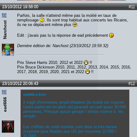
Lien :
http://heavymetalreviews.fr/
23/10/2012 19:58:00
#11
Parfois, la salle n'atteind même pas la moitié en taux de
remplissage
. Ils sont trop habitué aux concerts les Ricains,
Narchost
ils ne se déplacent même plus
.
Edit : j'avais pas tu la réponse de ead précédement
Dernière édition de: Narchost (23/10/2012 19:59:32)
Prix Steve Harris 2010, 2012 et 2022
!!
Prix Bruce Dickinson 2010, 2011, 2012, 2013, 2014, 2015, 2016,
2017, 2018, 2019, 2020, 2021 et 2022
!!
23/10/2012 20:06:43
#12
ead666 a écrit:
ead666
il s'agit d'immenses amphi-théatres (la moitié est couvert,
l'autre partie est en plein air) pouvant accueil quasi 30.000
personnes. Presque aucun groupe / artiste n'arrive à les
remplir.
Les chiffres de cette tournée sont dans la très bonne
moyenne pour Maiden aux US (en moyenne 10.000 /
11.000)