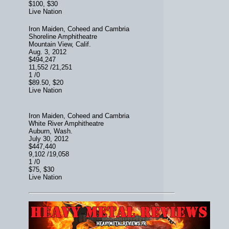
$100, $30
Live Nation
Iron Maiden, Coheed and Cambria
Shoreline Amphitheatre
Mountain View, Calif.
Aug. 3, 2012
$494,247
11,552 /21,251
1 /0
$89.50, $20
Live Nation
Iron Maiden, Coheed and Cambria
White River Amphitheatre
Auburn, Wash.
July 30, 2012
$447,440
9,102 /19,058
1 /0
$75, $30
Live Nation