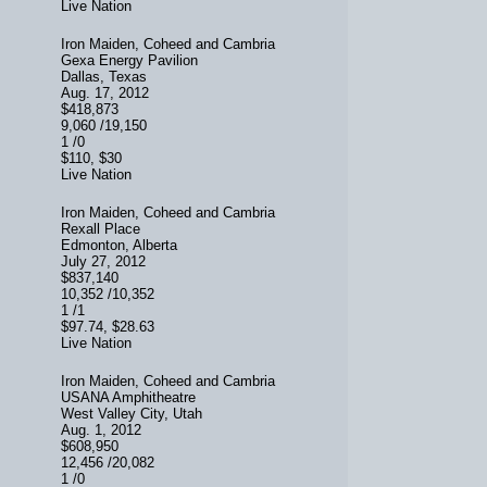
Live Nation
Iron Maiden, Coheed and Cambria
Gexa Energy Pavilion
Dallas, Texas
Aug. 17, 2012
$418,873
9,060 /19,150
1 /0
$110, $30
Live Nation
Iron Maiden, Coheed and Cambria
Rexall Place
Edmonton, Alberta
July 27, 2012
$837,140
10,352 /10,352
1 /1
$97.74, $28.63
Live Nation
Iron Maiden, Coheed and Cambria
USANA Amphitheatre
West Valley City, Utah
Aug. 1, 2012
$608,950
12,456 /20,082
1 /0