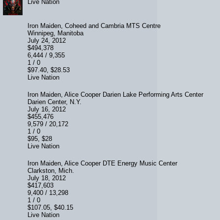
Live Nation
Iron Maiden, Coheed and Cambria MTS Centre
Winnipeg, Manitoba
July 24, 2012
$494,378
6,444 / 9,355
1 / 0
$97.40, $28.53
Live Nation
Iron Maiden, Alice Cooper Darien Lake Performing Arts Center
Darien Center, N.Y.
July 16, 2012
$455,476
9,579 / 20,172
1 / 0
$95, $28
Live Nation
Iron Maiden, Alice Cooper DTE Energy Music Center
Clarkston, Mich.
July 18, 2012
$417,603
9,400 / 13,298
1 / 0
$107.05, $40.15
Live Nation