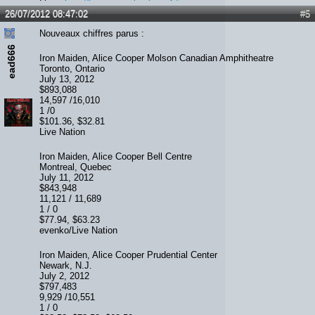
Lien :
http://heavymetalreviews.fr/
26/07/2012 08:47:02
#5
Nouveaux chiffres parus :
ead666
Iron Maiden, Alice Cooper Molson Canadian Amphitheatre
Toronto, Ontario
July 13, 2012
$893,088
14,597 /16,010
1 /0
$101.36, $32.81
Live Nation
Iron Maiden, Alice Cooper Bell Centre
Montreal, Quebec
July 11, 2012
$843,948
11,121 / 11,689
1 / 0
$77.94, $63.23
evenko/Live Nation
Iron Maiden, Alice Cooper Prudential Center
Newark, N.J.
July 2, 2012
$797,483
9,929 /10,551
1 / 0