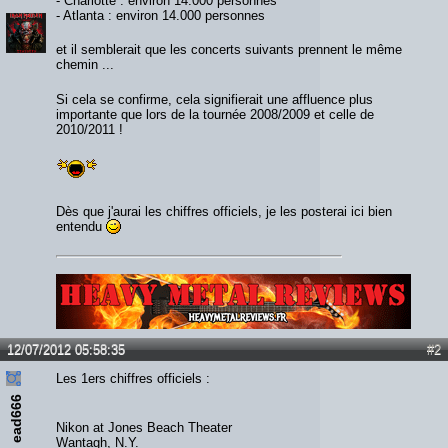
- Charlotte : environ 14.000 personnes
- Atlanta : environ 14.000 personnes
et il semblerait que les concerts suivants prennent le même
chemin ...
Si cela se confirme, cela signifierait une affluence plus
importante que lors de la tournée 2008/2009 et celle de
2010/2011 !
Dès que j'aurai les chiffres officiels, je les posterai ici bien
entendu
Lien :
http://heavymetalreviews.fr/
12/07/2012 05:58:35
#2
Les 1ers chiffres officiels :
ead666
Nikon at Jones Beach Theater
Wantagh, N.Y.