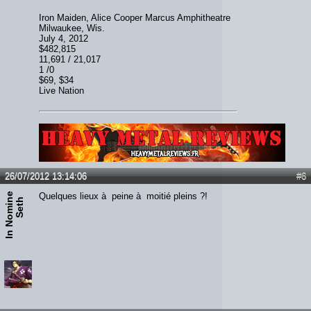
Iron Maiden, Alice Cooper Marcus Amphitheatre
Milwaukee, Wis.
July 4, 2012
$482,815
11,691 / 21,017
1 /0
$69, $34
Live Nation
Lien :
http://heavymetalreviews.fr/
26/07/2012 13:14:06
#6
I
n
N
o
m
i
e
S
e
t
Quelques lieux à peine à moitié pleins ?!
n
h