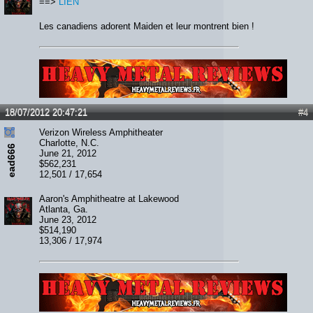
==>
LIEN
Les canadiens adorent Maiden et leur montrent bien !
Lien :
http://heavymetalreviews.fr/
18/07/2012 20:47:21
#4
Verizon Wireless Amphitheater
Charlotte, N.C.
ead666
June 21, 2012
$562,231
12,501 / 17,654
Aaron's Amphitheatre at Lakewood
Atlanta, Ga.
June 23, 2012
$514,190
13,306 / 17,974