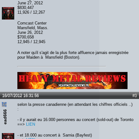
June 27, 2012
$830,447
11,926 / 12,267
Comcast Center
Mansfield, Mass.
June 26, 2012
$700,658
12,945 / 12,945
A noter qu'il s'agit de la plus forte affluence jamais enregistrée
pour Maiden à Mansfield (Boston).
Lien :
http://heavymetalreviews.fr/
16/07/2012 16:31:56
#3
selon la presse canadienne (en attendant les chiffres officiels ..)
:
ead666
- il y aurait eu 16.000 personnes au concert (sold-out) de Toronto
==>
LIEN
- et 18.000 au concert à Sarnia (Bayfest)