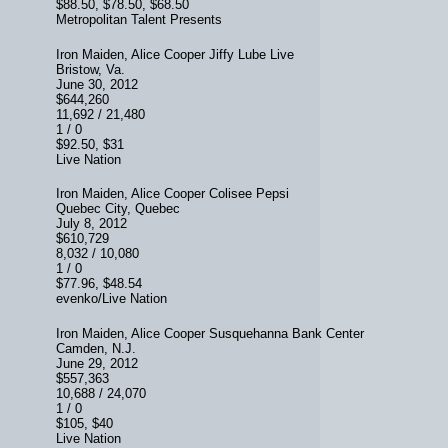
$88.50, $78.50, $68.50
Metropolitan Talent Presents
Iron Maiden, Alice Cooper Jiffy Lube Live
Bristow, Va.
June 30, 2012
$644,260
11,692 / 21,480
1 / 0
$92.50, $31
Live Nation
Iron Maiden, Alice Cooper Colisee Pepsi
Quebec City, Quebec
July 8, 2012
$610,729
8,032 / 10,080
1 / 0
$77.96, $48.54
evenko/Live Nation
Iron Maiden, Alice Cooper Susquehanna Bank Center
Camden, N.J.
June 29, 2012
$557,363
10,688 / 24,070
1 / 0
$105, $40
Live Nation