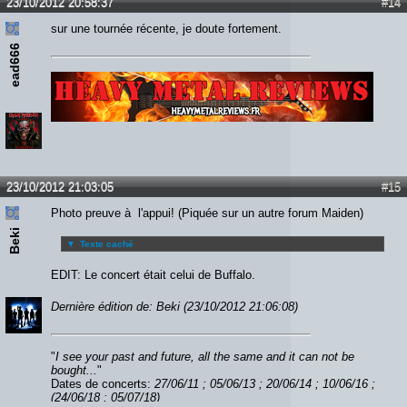
23/10/2012 20:58:37
#14
sur une tournée récente, je doute fortement.
ead666
Lien :
http://heavymetalreviews.fr/
23/10/2012 21:03:05
#15
Photo preuve à l'appui! (Piquée sur un autre forum Maiden)
Beki
▼
Texte caché
EDIT: Le concert était celui de Buffalo.
Dernière édition de: Beki (23/10/2012 21:06:08)
"
I see your past and future, all the same and it can not be
bought...
"
Dates de concerts:
27/06/11 ; 05/06/13 ; 20/06/14 ; 10/06/16 ;
(24/06/18 ; 05/07/18)