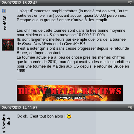
26/07/2012 13:22:42
#7
il s'agit d'immenses amphi-théatres (la moitié est couvert, l'autre
partie est en plein air) pouvant accueil quasi 30.000 personnes.
ead666
Presque aucun groupe / artiste n'arrive à les remplir.
Les chiffres de cette tournée sont dans la très bonne moyenne
pour Maiden aux US (en moyenne 10.000 / 11.000)
Ils sont largement meilleurs par exemple que lors de la tournée
de
Brave New World
ou du
Give Me Ed
.
Il est a noter qu'ils ont sans cesse progresser depuis le retour de
Bruce, de façon constante.
La tournée actuelle a à peu de chose près les mêmes chiffres
que la tournée de 2010, tournée qui avait vu les meilleurs chiffres
pour une tournée de Maiden aux US depuis le retour de Bruce en
1999.
Lien :
http://heavymetalreviews.fr/
26/07/2012 14:11:57
#8
I
n
N
o
m
i
e
S
e
t
Ok ok. C'est tout bon alors !
n
h