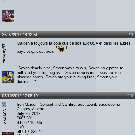
26/07/2012 18:12:51
#9
Maiden a toujours la côte que ce soit aux USA et dans les autres
tanguy97
pays et ça c'est beau
"Seven deadly sins, Seven ways to win, Seven holy paths to
hell, And your trip begins... Seven downward slopes ,Seven
bloodied hopes ,Seven are your burning fires, Seven your
desires... "
08/10/2012 17:08:19
#10
Iron Maiden, Coheed and Cambria Scotiabank Saddledome
Calgary, Alberta
ead666
July 26, 2012
$687,601
8,856 / 10,086
1 /0
$97.10, $28.44