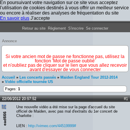
En poursuivant votre navigation sur ce site vous acceptez
l'utilisation de cookies destinés à vous offrir un meilleur service
ou encore à réaliser des analyses de fréquentation du site
En savoir plus
J'accepte
Forum Iron Maiden France
Retour au site
Règlement
S'inscrire
Se connecter
Annonce
IMPORTANT
Si votre ancien mot de passe ne fonctionne pas, utilisez la
fonction 'Mot de passe oublié'
et n'oubliez pas de cliquer sur le lien que vous allez recevoir
avant d'essayer de vous connecter
Accueil
»
Les concerts passés
»
Maiden England Tour 2012-2014
»
Vidéo officielle tournée US
Pages:
1
22/06/2012 20:57:52
#1
Une nouvelle vidéo a été mise sur la page d'accueil du site
officiel de Maiden, avec pas mal d'extraits du 1er concert de
ead666
Charlotte :
LIEN :
http://vimeo.com/44519999#