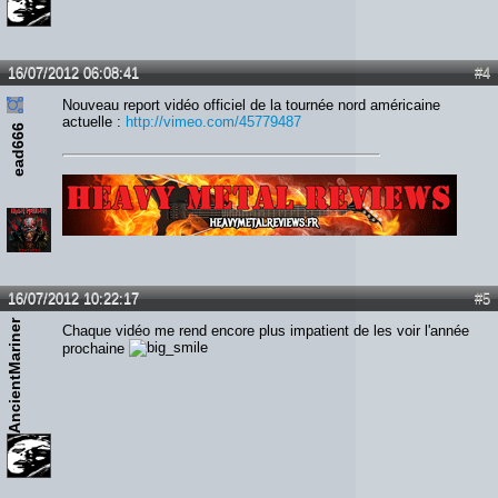
16/07/2012 06:08:41
#4
Nouveau report vidéo officiel de la tournée nord américaine
actuelle :
http://vimeo.com/45779487
ead666
Lien :
http://heavymetalreviews.fr/
16/07/2012 10:22:17
#5
AncientMariner
Chaque vidéo me rend encore plus impatient de les voir l'année
prochaine