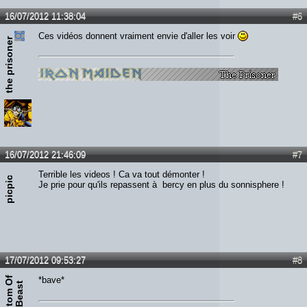
16/07/2012 11:38:04
#6
Ces vidéos donnent vraiment envie d'aller les voir
the prisoner
16/07/2012 21:46:09
#7
Terrible les videos ! Ca va tout démonter !
picpic
Je prie pour qu'ils repassent à bercy en plus du sonnisphere !
17/07/2012 09:53:27
#8
P
h
a
n
t
o
m
O
f
T
h
e
B
e
a
s
*bave*
t