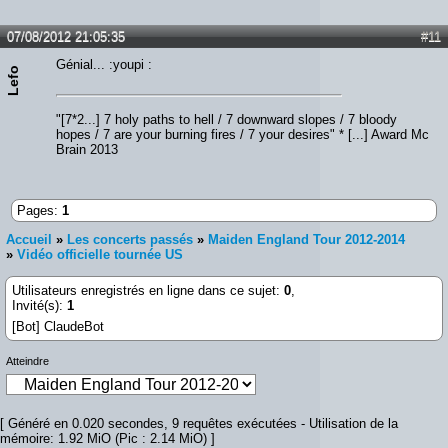
07/08/2012 21:05:35
#11
Génial... :youpi :
Lefo
"[7*2...] 7 holy paths to hell / 7 downward slopes / 7 bloody
hopes / 7 are your burning fires / 7 your desires" * [...] Award Mc
Brain 2013
Pages:
1
Accueil
»
Les concerts passés
»
Maiden England Tour 2012-2014
»
Vidéo officielle tournée US
Utilisateurs enregistrés en ligne dans ce sujet:
0
,
Invité(s):
1
[Bot] ClaudeBot
Atteindre
[ Généré en 0.020 secondes, 9 requêtes exécutées - Utilisation de la
mémoire: 1.92 MiO (Pic : 2.14 MiO) ]