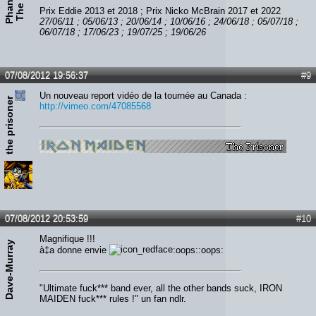
Prix Eddie 2013 et 2018 ; Prix Nicko McBrain 2017 et 2022
27/06/11 ; 05/06/13 ; 20/06/14 ; 10/06/16 ; 24/06/18 ; 05/07/18 ;
06/07/18 ; 17/06/23 ; 19/07/25 ; 19/06/26
07/08/2012 19:56:37
#9
Un nouveau report vidéo de la tournée au Canada :
the prisoner
http://vimeo.com/47085568
07/08/2012 20:53:59
#10
Magnifique !!!
Dave-Murray
à‡a donne envie
:oops::oops:
"Ultimate fuck*** band ever, all the other bands suck, IRON
MAIDEN fuck*** rules !" un fan ndlr.