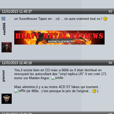
11/01/2013 11:45:37
#3
un Soundhouse Tapes en .. cd ... on aura vraiment tout vu !
ead666
Lien :
http://heavymetalreviews.fr/
11/01/2013 12:40:16
#4
Yes,il existe bien en CD mais a 6666 ex.Il était distribué en
pierrot
renvoyant les autocollant des "vinyl replica US".Il est coté 171
euros sur Maiden Argus.
Mais attention,il y a au moins 4CD ST fakes qui tournent...
(et 480e...c'est presque le prix de l'original...
)