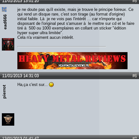
11/01/2013 13:01:20
#5
je ne doute pas qu'il existe, mais je trouve le principe foireux. Ce
qui rend un disque rare, c'est son tirage (au format d'origine)
ead666
initial faible. Là je ne vois pas l'intérêt ... car n'importe qui
disposant de l'original peut s'amuser à le mettre sur cd et le faire
tiré à 500 ou 1000 exemplaires en collant un sticker "édition
hyper super ultra limitée".
Cela n'a vraiment aucun intérêt.
Lien :
http://heavymetalreviews.fr/
11/01/2013 14:31:03
#6
Ha,ça c'est sur...
pierrot
12/01/2013 01:41:47
#7