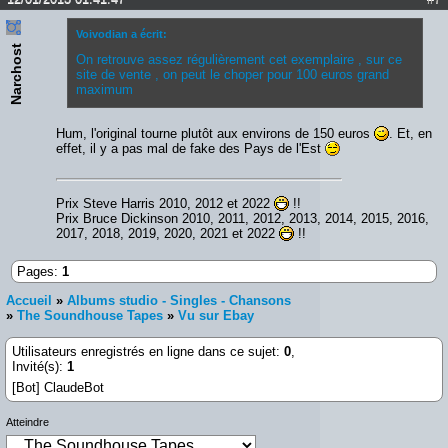
Voivodian a écrit:
Narchost
On retrouve assez régulièrement cet exemplaire , sur ce
site de vente , on peut le choper pour 100 euros grand
maximum
Hum, l'original tourne plutôt aux environs de 150 euros
. Et, en
effet, il y a pas mal de fake des Pays de l'Est
Prix Steve Harris 2010, 2012 et 2022
!!
Prix Bruce Dickinson 2010, 2011, 2012, 2013, 2014, 2015, 2016,
2017, 2018, 2019, 2020, 2021 et 2022
!!
Pages:
1
Accueil
»
Albums studio - Singles - Chansons
»
The Soundhouse Tapes
»
Vu sur Ebay
Utilisateurs enregistrés en ligne dans ce sujet:
0
,
Invité(s):
1
[Bot] ClaudeBot
Atteindre