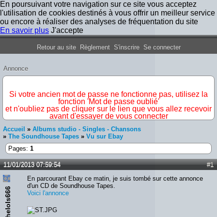
En poursuivant votre navigation sur ce site vous acceptez
l'utilisation de cookies destinés à vous offrir un meilleur service
ou encore à réaliser des analyses de fréquentation du site
En savoir plus
J'accepte
Forum Iron Maiden France
Retour au site
Règlement
S'inscrire
Se connecter
Annonce
IMPORTANT
Si votre ancien mot de passe ne fonctionne pas, utilisez la
fonction 'Mot de passe oublié'
et n'oubliez pas de cliquer sur le lien que vous allez recevoir
avant d'essayer de vous connecter
Accueil
»
Albums studio - Singles - Chansons
»
The Soundhouse Tapes
»
Vu sur Ebay
Pages:
1
11/01/2013 07:59:54
#1
En parcourant Ebay ce matin, je suis tombé sur cette annonce
d'un CD de Soundhouse Tapes.
thelols666
Voici l'annonce