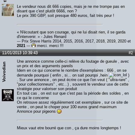
Le vendeur nous dit 666 copies, mais je ne me trompe pas en
disant que c'est plutôt 6666, non ?
Le prix 390 GBP, soit presque 480 euros, fait très peur !
« N'écoutant que son courage, qui ne lui disait rien, il se garda
d'intervenir. » - Jules Renard
--- Prix Steve Harris 2014, 2015, 2016, 2017, 2018, 2019, 2020 et
2021
---
merci, merci !!!
11/01/2013 10:39:43
#2
Une annonce comme celle-ci relève du foutage de gueule , avec
Voivodian
un prix et des arguments pareils
Idem en ce qui concerne le nombre d'exemplaires : 666 , on se
demande pourquoi ( enfin , si... on sait pourqoi ,hein
)
. Sur une annonce , on peut écrire ce que l'on veut ( "ultra-rare" ,
"pour collectionneurs" , etc...) , souvent le vendeur use de cette
stratégie pour valoriser son produit
En tout cas , on est sur que c'est pas la période des soldes , en
ce qui le concerne
On retrouve assez régulièrement cet exemplaire , sur ce site de
vente , on peut le choper pour 100 euros grand maximum
Annonce pour pigeons
Mieux vaut etre bourré que con , ça dure moins longtemps !