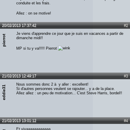
conduite et les frais.
Allez : on se motive!
20/02/2013 17:37:42
#2
Je viens d'apprendre ce jour que je suis en vacances a partir de
pierrot
dimanche midi!!
MP si tu y va!!!!! Pierrot
21/02/2013 12:49:17
#3
Nous sommes donc 2 à y aller : excellent!
eddie31
Si d'autres personnes veulent se rajouter... y a de la place.
Allez allez : un peu de motivation... C'est Steve Harris, bordel!!
21/02/2013 13:01:12
#4
Et vivaaaaaaaaaaaa