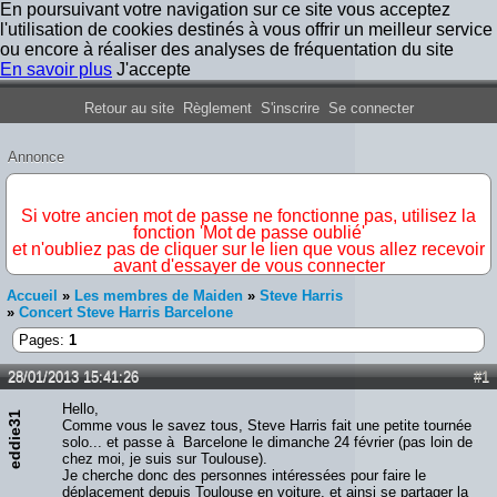
En poursuivant votre navigation sur ce site vous acceptez
l'utilisation de cookies destinés à vous offrir un meilleur service
ou encore à réaliser des analyses de fréquentation du site
En savoir plus
J'accepte
Forum Iron Maiden France
Retour au site
Règlement
S'inscrire
Se connecter
Annonce
IMPORTANT
Si votre ancien mot de passe ne fonctionne pas, utilisez la
fonction 'Mot de passe oublié'
et n'oubliez pas de cliquer sur le lien que vous allez recevoir
avant d'essayer de vous connecter
Accueil
»
Les membres de Maiden
»
Steve Harris
»
Concert Steve Harris Barcelone
Pages:
1
28/01/2013 15:41:26
#1
Hello,
eddie31
Comme vous le savez tous, Steve Harris fait une petite tournée
solo... et passe à Barcelone le dimanche 24 février (pas loin de
chez moi, je suis sur Toulouse).
Je cherche donc des personnes intéressées pour faire le
déplacement depuis Toulouse en voiture, et ainsi se partager la