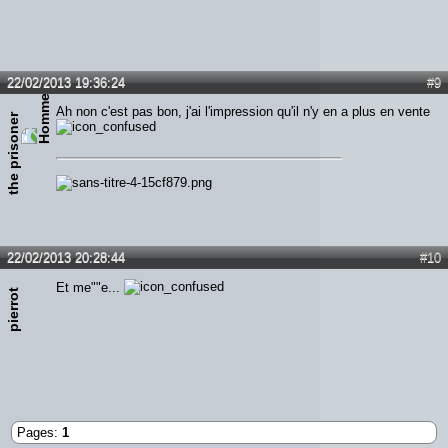
22/02/2013 19:36:24
#9
Ah non c'est pas bon, j'ai l'impression qu'il n'y en a plus en vente
the prisoner
22/02/2013 20:28:44
#10
Et me""e...
pierrot
Pages:
1