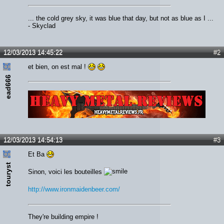
... the cold grey sky, it was blue that day, but not as blue as I ...
- Skyclad
12/03/2013 14:45:22
#2
et bien, on est mal !
ead666
Lien :
http://heavymetalreviews.fr/
12/03/2013 14:54:13
#3
Et Ba
touryst
Sinon, voici les bouteilles
http://www.ironmaidenbeer.com/
They're building empire !