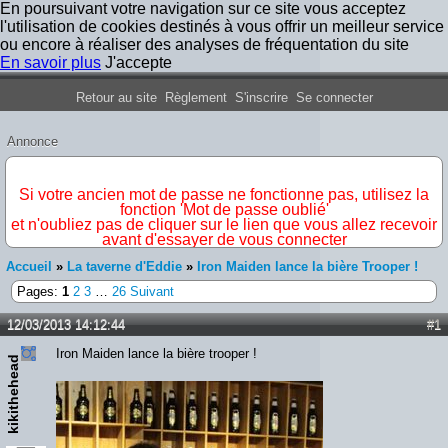
En poursuivant votre navigation sur ce site vous acceptez
l'utilisation de cookies destinés à vous offrir un meilleur service
ou encore à réaliser des analyses de fréquentation du site
En savoir plus
J'accepte
Forum Iron Maiden France
Retour au site
Règlement
S'inscrire
Se connecter
Annonce
IMPORTANT
Si votre ancien mot de passe ne fonctionne pas, utilisez la
fonction 'Mot de passe oublié'
et n'oubliez pas de cliquer sur le lien que vous allez recevoir
avant d'essayer de vous connecter
Accueil
»
La taverne d'Eddie
»
Iron Maiden lance la bière Trooper !
Pages:
1
2
3
…
26
Suivant
12/03/2013 14:12:44
#1
Iron Maiden lance la bière trooper !
kikithehead