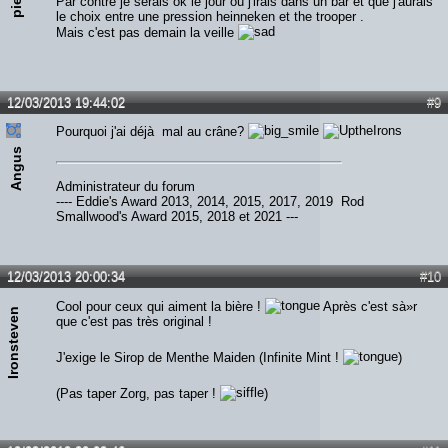
Par contre je serais ok le jour où j'irais dans un bar et que j'aurais
le choix entre une pression heinneken et the trooper .
Mais c'est pas demain la veille
12/03/2013 19:44:02
#9
Pourquoi j'ai déjà mal au crâne?
Angus
Administrateur du forum
---- Eddie's Award 2013, 2014, 2015, 2017, 2019 Rod
Smallwood's Award 2015, 2018 et 2021 ---
12/03/2013 20:00:34
#10
Cool pour ceux qui aiment la bière !
Après c'est sà»r
Ironsteven
que c'est pas très original !
J'exige le Sirop de Menthe Maiden (Infinite Mint !
)
(Pas taper Zorg, pas taper !
)