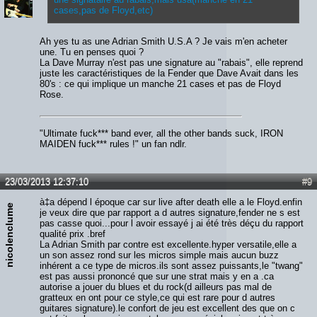
cases,pas de Floyd,etc)
Ah yes tu as une Adrian Smith U.S.A ? Je vais m'en acheter
une. Tu en penses quoi ?
La Dave Murray n'est pas une signature au "rabais", elle reprend
juste les caractéristiques de la Fender que Dave Avait dans les
80's : ce qui implique un manche 21 cases et pas de Floyd
Rose.
"Ultimate fuck*** band ever, all the other bands suck, IRON
MAIDEN fuck*** rules !" un fan ndlr.
23/03/2013 12:37:10
#9
à‡a dépend l époque car sur live after death elle a le Floyd.enfin
nicolenclume
je veux dire que par rapport a d autres signature,fender ne s est
pas casse quoi...pour l avoir essayé j ai été très déçu du rapport
qualité prix .bref
La Adrian Smith par contre est excellente.hyper versatile,elle a
un son assez rond sur les micros simple mais aucun buzz
inhérent a ce type de micros.ils sont assez puissants,le "twang"
est pas aussi prononcé que sur une strat mais y en a .ca
autorise a jouer du blues et du rock(d ailleurs pas mal de
gratteux en ont pour ce style,ce qui est rare pour d autres
guitares signature).le confort de jeu est excellent des que on c