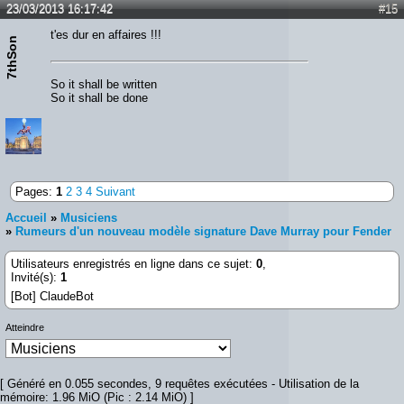
23/03/2013 16:17:42
#15
t'es dur en affaires !!!
7thSon
So it shall be written
So it shall be done
Pages:
1
2
3
4
Suivant
Accueil
»
Musiciens
»
Rumeurs d'un nouveau modèle signature Dave Murray pour Fender
Utilisateurs enregistrés en ligne dans ce sujet:
0
,
Invité(s):
1
[Bot] ClaudeBot
Atteindre
[ Généré en 0.055 secondes, 9 requêtes exécutées - Utilisation de la
mémoire: 1.96 MiO (Pic : 2.14 MiO) ]