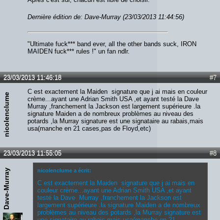
Dernière édition de: Dave-Murray (23/03/2013 11:44:56)
"Ultimate fuck*** band ever, all the other bands suck, IRON
MAIDEN fuck*** rules !" un fan ndlr.
23/03/2013 11:46:18
#7
C est exactement la Maiden signature que j ai mais en couleur
nicolenclume
crème...ayant une Adrian Smith USA ,et ayant testé la Dave
Murray ,franchement la Jackson est largement supérieure .la
signature Maiden a de nombreux problèmes au niveau des
potards ,la Murray signature est une signataire au rabais,mais
usa(manche en 21 cases,pas de Floyd,etc)
23/03/2013 11:55:05
#8
Dave-Murray
nicolenclume a écrit:
C est exactement la Maiden signature que j ai mais en
couleur crème...ayant une Adrian Smith USA ,et ayant
testé la Dave Murray ,franchement la Jackson est
largement supérieure .la signature Maiden a de nombreux
problèmes au niveau des potards ,la Murray signature est
une signataire au rabais,mais usa(manche en 21