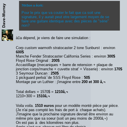
Dave-Murray
7thSon a écrit:
Pour le prix que va couter le fait que ca soit une
signature, il y aurait peut etre largement moyen de se
faire une guitare identique avec des pièces de "série"
non?
à‡a dépend, je viens de faire une simulation :
Corp custom warmoth stratocaster 2 tone Sunburst : environ
600$
Manche Fender Stratocaster California Series : environ
300$
Floyd Rose Original :
200$
Accastillage (mecaniques + barre de retension + plaque de
jonction corps/manche + cuvette strat' + Visserie) : environ
170$
3 Seymour Duncan :
250$
1 pickguard perloà¯de SSS Floyd Rose :
50$
Montage par un Luthier : j'imagine entre
200 et 300 â‚¬
Total dollars = 1570$ =
1210â‚¬
1210+300 =
1510â‚¬
Voila voila.
1510 euros
pour un modèle monté pièce par pièce.
(Je n'ai pas compté les frais de port à chaque achats).
J'imagine que la prochaine signature devrait être environ au
même prix que sa soeur (soit un peu moins de 2000â‚¬)
On est pas à des kilomètres non plus.
Après c'est sur, chacun est libre de choisir.