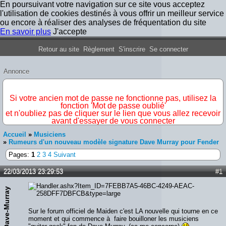
En poursuivant votre navigation sur ce site vous acceptez
l'utilisation de cookies destinés à vous offrir un meilleur service
ou encore à réaliser des analyses de fréquentation du site
En savoir plus
J'accepte
Forum Iron Maiden France
Retour au site
Règlement
S'inscrire
Se connecter
Annonce
IMPORTANT
Si votre ancien mot de passe ne fonctionne pas, utilisez la
fonction 'Mot de passe oublié'
et n'oubliez pas de cliquer sur le lien que vous allez recevoir
avant d'essayer de vous connecter
Accueil
»
Musiciens
»
Rumeurs d'un nouveau modèle signature Dave Murray pour Fender
Pages:
1
2
3
4
Suivant
22/03/2013 23:29:53
#1
Dave-Murray
Sur le forum officiel de Maiden c'est LA nouvelle qui tourne en ce
moment et qui commence à faire bouilloner les musiciens