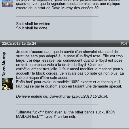
quand on voit que la signature existante n'est pas une réplique
exacte de la strat de Dave Murray des années 80.
So it shall be written
So it shall be done
23/03/2013 15:25:34
#14
Je suis d'accord sauf que la cavité d'un chevalet standard de
Dave-Murray
strat' ne sera pas adapté à la pose d'un floyd rose. Elle est trop
large. J'ai déjà essayé. par conséquent quand le floyd est posé,
on voit un espace vide a la droite du floyd. C'est pas
esthétiquement très jolie. Il faut aussi modifier le manche pour y
accueillir le block cordes. Je n'avais pas compté ça non plus. La
facture risque d'être salé aussi.
Enfin bref' pour avoir un modèle 100% exacte et authentique, il
faut passé par le custom shop en faisant une demande spécial.
Dernière édition de: Dave-Murray (23/03/2013 15:26:34)
"Ultimate fuck*** band ever, all the other bands suck, IRON
MAIDEN fuck*** rules !" un fan ndlr.