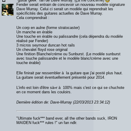
"guitar geek" fan de Dave Murray. (ça me concerne)
Fender serait entrain de concevoir un nouveau modèle signature
Dave Murray. Celui ci serait un modèle qui reprendrait les
spécificités des guitares actuelles de Dave Murray.
Cela comprendrait :
Un corp en aulne (forme stratocaster)
Un manche en érable
Une touche en érable ou palissandre (cela dépendra du modèle
réalisé par Fender)
3 micros seymour duncan hot rails
Un chevalet floyd rose original
Une finition Blanche/crème ou Sunburst. (Le modèle sunburst
avec touche palissandre et le modèle blanc/crème avec une
touche érable)
Elle finirait par ressembler à la guitare que j'ai posté plus haut.
La guitare serait éventuellement présenté pour 2014.
L'info est loin d'être sà»r à 100% mais c'est ce qui se chuchote
en ce moment dans les couloirs.
Dernière édition de: Dave-Murray (22/03/2013 23:34:12)
"Ultimate fuck*** band ever, all the other bands suck, IRON
MAIDEN fuck*** rules !" un fan ndlr.