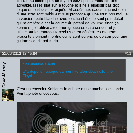
est fait au lance,qui a un style assez spécial.mais est très
agréable,assez plat sur la touche et il ne s épaissir pas trop
lorque on part des les aiguës. M accès aux cases aigu est celui
d une strat.sont poids est plus prononcé qu une strat.bon moi j ai
la version toute blanche avec touche ébène.le seul petit détail
qui m embête c est la course du potard de volume.sinon ça
sonne et je l utilise avec mon groupe de café concert et je l
utilise sur les morceaux pechus,et en général les gratteux
présents viennent me dire qu ils sont surpris de ce son pour une
guitare sois disant metal
23/03/2013 12:45:04
#10
Dave-Murray
nicolenclume a écrit:
à‡a dépend l époque car sur live after death elle a le
Floyd.
C'est un chevalet Kahler et la guitare a une touche palissandre.
Voir la photo ci dessous.