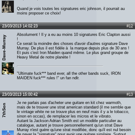
Quand je vois toutes les signatures eric johnson, il pourrait au
moins proposer ce choix!
23/03/2013 14:02:23
#12
Absolument ! Il y a eu au moins 10 signatures Eric Clapton aussi
Dave-Murray
!
Ce serait la moindre des choses d'avoir d'autres signature Dave
Murray. De plus il est fidèle à la marque depuis plus de 30 ans !
Et puis c'est Iron Maiden quand même. Le plus grand groupe de
Heavy Metal de notre planète !
"Ultimate fuck*** band ever, all the other bands suck, IRON
MAIDEN fuck*** rules !" un fan ndlr.
23/03/2013 15:00:42
#13
Je ne parlais pas d'acheter une guitare en kit chez warmoth,
7thSon
mais de te trouver une strat american standard (il me semble que
le vintage white ne se trouve plus en neuf mais il y a le tobacco,
sinon en occas), de remplacer les micros et le vibrato.
Autant la Jackson Adrian Smith est un modèle particulier au
catalogue, autant je trouve personnellement qu'un strat Dave
Murray n'est guère qu'une strat modifiée, donc qu'il est nul besoin
de payer la "signature" pour avoir une guitare similaire. Surtout