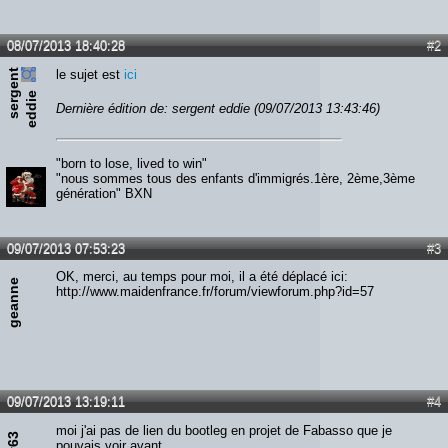
08/07/2013 18:40:28
#2
s
e
r
e
n
t
e
d
d
i
le sujet est
ici
g
e
Dernière édition de: sergent eddie (09/07/2013 13:43:46)
"born to lose, lived to win"
"nous sommes tous des enfants d'immigrés.1ère, 2ème,3ème
génération" BXN
09/07/2013 07:53:23
#3
OK, merci, au temps pour moi, il a été déplacé ici:
geanne
http://www.maidenfrance.fr/forum/viewforum.php?id=57
09/07/2013 13:19:11
#4
moi j'ai pas de lien du bootleg en projet de Fabasso que je
pouvais voir avant...