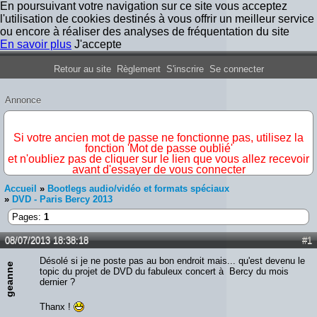
En poursuivant votre navigation sur ce site vous acceptez
l'utilisation de cookies destinés à vous offrir un meilleur service
ou encore à réaliser des analyses de fréquentation du site
En savoir plus
J'accepte
Forum Iron Maiden France
Retour au site
Règlement
S'inscrire
Se connecter
Annonce
IMPORTANT
Si votre ancien mot de passe ne fonctionne pas, utilisez la
fonction 'Mot de passe oublié'
et n'oubliez pas de cliquer sur le lien que vous allez recevoir
avant d'essayer de vous connecter
Accueil
»
Bootlegs audio/vidéo et formats spéciaux
»
DVD - Paris Bercy 2013
Pages:
1
08/07/2013 18:38:18
#1
Désolé si je ne poste pas au bon endroit mais... qu'est devenu le
geanne
topic du projet de DVD du fabuleux concert à Bercy du mois
dernier ?
Thanx !