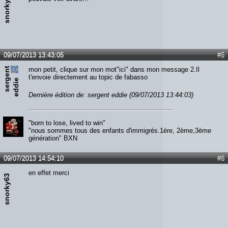
snorky63
09/07/2013 13:43:05
#5
s
e
r
e
n
t
e
d
d
i
mon petit, clique sur mon mot"ici" dans mon message 2.Il
t'envoie directement au topic de fabasso
g
e
Dernière édition de: sergent eddie (09/07/2013 13:44:03)
"born to lose, lived to win"
"nous sommes tous des enfants d'immigrés.1ère, 2ème,3ème
génération" BXN
09/07/2013 14:54:10
#6
en effet merci
snorky63