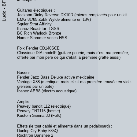
Ludo - BFTA
Guitares électriques :
Jackson Dinky Reverse DX10D (micros remplacés pour un kit
EMG 81/85 Zakk Wylde alimenté en 18V)
Squier Strat Affinity
Ibanez Roadstar II SSS
BC Rich Warlock Bronze
Hamer Slammer series HSS
Folk Fender CD140SCE
Classique DIA modelF (guitare pourrie, mais c'est ma première,
offerte par mon père de qui c'était la première gratte aussi)
Basses :
Fender Jazz Bass Deluxe active mexicaine
Vantage X88 (merdique, mais c'est ma première trouvée en vide-
greniers par un pote)
Ibanez AEB8 (électro acoustique)
Amplis:
Peavey bandit 112 (electrique)
Peavey TNT115 (basse)
Kustom Sienna 30 (Folk)
Effets (le tout cablé et alimenté dans un pedalboard) :
Dunlop Cry Baby 535Q
Rocktron Banshee 2