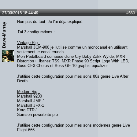
27/09/2013 18:44:49
#660
Non pas du tout. Je l'ai déja expliqué.
Dave-Murray
J'ai 3 configurations :
Vintage Rig :
Marshall JCM-900 je l'utilise comme un monocanal en utilisant
seulement le canal crunch
Mon Pedalboard composé d'une Cry Baby Zakk Wylde, MXR
Distortion+, Ibanez TS9, MXR Phase 90 Script Logo With LED,
Boss CE3 Chorus et Boss GE-10 graphic equalizer.
J'utilise cette configuration pour mes sons 80s genre Live After
Death
Modern Rig :
Marshall 9200
Marshall JMP-1
Marshall JFX-1
Korg DTR-1
Samson powerbrite pro
J'utilise cette configuration pour mes sons modernes genre Live
Flight-666