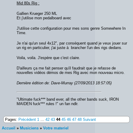
Mid 80s Rig :
Gallien Krueger 250 ML
Et j'utilise mon pedalboard avec
J'utilise cette configuration pour mes sons genre Somewhere In
Time.
Je n'ai qu'un seul 4x12", par conséquent quand je veux jouer sur
un rig en particulier, j'ai juste à brancher l'un des rigs dedans.
Voila, voila. J'espère que c'est claire.
D'ailleurs ça me fait penser qu'il faudrait que je refasse de
nouvelles vidéos démos de mes Rig avec mon nouveau micro.
Dernière édition de: Dave-Murray (27/09/2013 18:57:05)
"Ultimate fuck*** band ever, all the other bands suck, IRON
MAIDEN fuck*** rules !" un fan ndlr.
Pages:
Précédent
1
…
42
43
44
45
46
47
48
Suivant
Accueil
»
Musiciens
»
Votre materiel