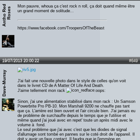
A
n
t
h
o
R
d
R
o
s
e
Mon pauvre, whoua ça c'est rock n roll, ça doit quand même être
e
s
un grand moment de solitude...
https://www.facebook.com/TroopersOfTheBeast
19/07/2013 20:00:22
#649
Dave-Murray
J'ai fait une nouvelle photo dans le style de celles qu'on voit
dans le livret CD de A Matter Of Life And Death.
J'aime tellement mon rack
:oops:
Sinon, j'ai une alimentation stabilisé dans mon rack : Un Samson
Powerbrite Pro PB-10. Mon Marshall 9200 ne chauffe pas tant
que ça. L'arrière est bien ouvert et l'air circule bien. J'ai jamais eu
de problème de surchauffe depuis le temps que je l'utilise et
même quand j'ai joué avec en repet' toute un après midi avec le
volume à fond.
Le seul problème que j'ai avec c'est que les diodes de signal
d'allumage sont tombé en pannes sur le coté droit de l'appareil. Il
doit y avoir un faux contact. Il faudra que je l'emmène en