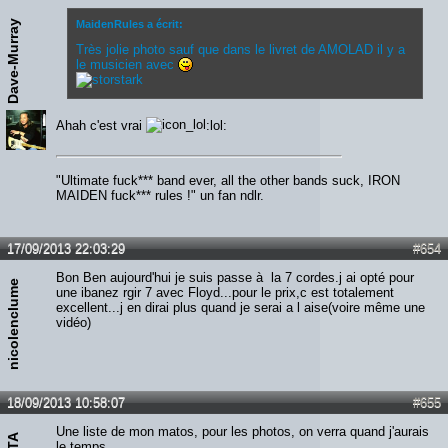
Dave-Murray
MaidenRules a écrit:
Très jolie photo sauf que dans le livret de AMOLAD il y a
le musicien avec
Ahah c'est vrai
:lol:
"Ultimate fuck*** band ever, all the other bands suck, IRON
MAIDEN fuck*** rules !" un fan ndlr.
17/09/2013 22:03:29
#654
Bon Ben aujourd'hui je suis passe à la 7 cordes.j ai opté pour
nicolenclume
une ibanez rgir 7 avec Floyd...pour le prix,c est totalement
excellent...j en dirai plus quand je serai a l aise(voire même une
vidéo)
18/09/2013 10:58:07
#655
Une liste de mon matos, pour les photos, on verra quand j'aurais
le temps...