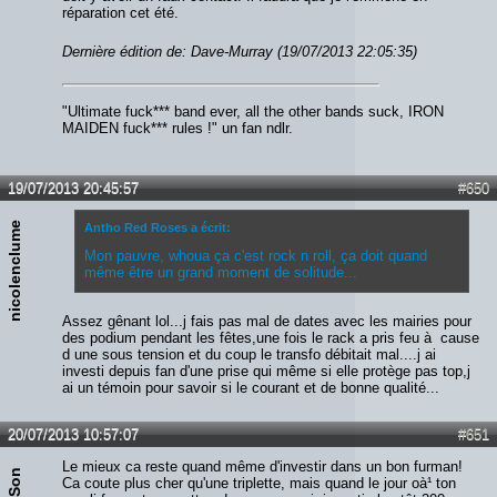
réparation cet été.
Dernière édition de: Dave-Murray (19/07/2013 22:05:35)
"Ultimate fuck*** band ever, all the other bands suck, IRON
MAIDEN fuck*** rules !" un fan ndlr.
19/07/2013 20:45:57
#650
nicolenclume
Antho Red Roses a écrit:
Mon pauvre, whoua ça c'est rock n roll, ça doit quand
même être un grand moment de solitude...
Assez gênant lol...j fais pas mal de dates avec les mairies pour
des podium pendant les fêtes,une fois le rack a pris feu à cause
d une sous tension et du coup le transfo débitait mal....j ai
investi depuis fan d'une prise qui même si elle protège pas top,j
ai un témoin pour savoir si le courant et de bonne qualité...
20/07/2013 10:57:07
#651
Le mieux ca reste quand même d'investir dans un bon furman!
7thSon
Ca coute plus cher qu'une triplette, mais quand le jour oà¹ ton