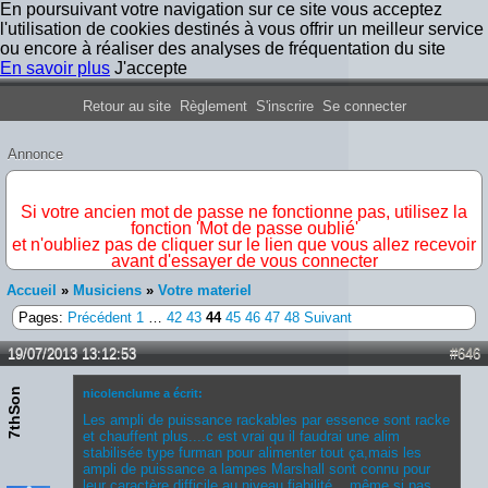
En poursuivant votre navigation sur ce site vous acceptez
l'utilisation de cookies destinés à vous offrir un meilleur service
ou encore à réaliser des analyses de fréquentation du site
En savoir plus
J'accepte
Forum Iron Maiden France
Retour au site
Règlement
S'inscrire
Se connecter
Annonce
IMPORTANT
Si votre ancien mot de passe ne fonctionne pas, utilisez la
fonction 'Mot de passe oublié'
et n'oubliez pas de cliquer sur le lien que vous allez recevoir
avant d'essayer de vous connecter
Accueil
»
Musiciens
»
Votre materiel
Pages:
Précédent
1
…
42
43
44
45
46
47
48
Suivant
19/07/2013 13:12:53
#646
7thSon
nicolenclume a écrit:
Les ampli de puissance rackables par essence sont racke
et chauffent plus....c est vrai qu il faudrai une alim
stabilisée type furman pour alimenter tout ça,mais les
ampli de puissance a lampes Marshall sont connu pour
leur caractère difficile au niveau fiabilité....même si pas