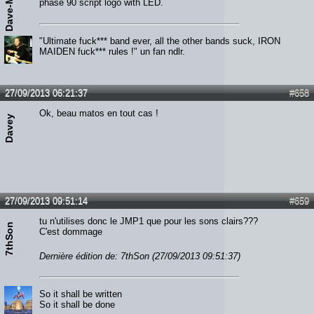
Dave-Murray
phase 90 script logo with LED.
"Ultimate fuck*** band ever, all the other bands suck, IRON
MAIDEN fuck*** rules !" un fan ndlr.
27/09/2013 06:21:37
#658
Ok, beau matos en tout cas !
Davey
27/09/2013 09:51:14
#659
tu n'utilises donc le JMP1 que pour les sons clairs???
7thSon
C'est dommage
Dernière édition de: 7thSon (27/09/2013 09:51:37)
So it shall be written
So it shall be done