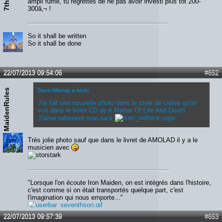
ampli fume, tu regrettes de ne pas avoir investi plus tôt 200-
300â‚¬ !
So it shall be written
So it shall be done
22/07/2013 09:54:06
#652
MaidenRules
Dave-Murray a écrit:
J'ai fait une nouvelle photo dans le style de celles qu'on
voit dans le livret CD de A Matter Of Life And Death.
J'aime tellement mon rack
:oops:
Très jolie photo sauf que dans le livret de AMOLAD il y a le
musicien avec
"Lorsque l'on écoute Iron Maiden, on est intégrés dans l'histoire,
c'est comme si on était transportés quelque part, c'est
l'imagination qui nous emporte..."
22/07/2013 09:57:39
#653