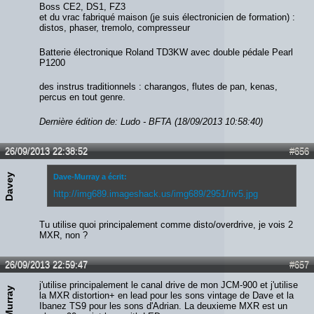
Boss CE2, DS1, FZ3
et du vrac fabriqué maison (je suis électronicien de formation) :
distos, phaser, tremolo, compresseur
Batterie électronique Roland TD3KW avec double pédale Pearl
P1200
des instrus traditionnels : charangos, flutes de pan, kenas,
percus en tout genre.
Dernière édition de: Ludo - BFTA (18/09/2013 10:58:40)
26/09/2013 22:38:52
#656
Davey
Dave-Murray a écrit:
http://img689.imageshack.us/img689/2951/riv5.jpg
Tu utilise quoi principalement comme disto/overdrive, je vois 2
MXR, non ?
26/09/2013 22:59:47
#657
j'utilise principalement le canal drive de mon JCM-900 et j'utilise
la MXR distortion+ en lead pour les sons vintage de Dave et la
Ibanez TS9 pour les sons d'Adrian. La deuxieme MXR est un