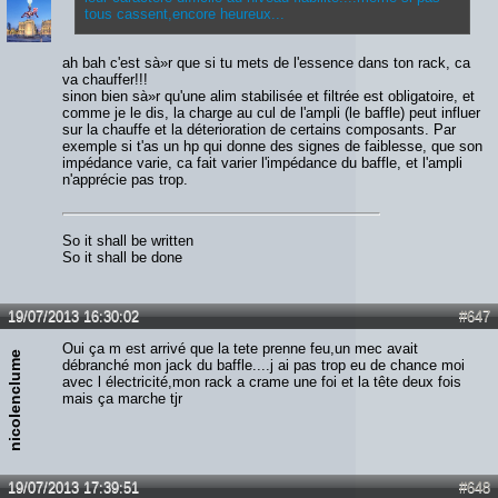
tous cassent,encore heureux...
ah bah c'est sà»r que si tu mets de l'essence dans ton rack, ca
va chauffer!!!
sinon bien sà»r qu'une alim stabilisée et filtrée est obligatoire, et
comme je le dis, la charge au cul de l'ampli (le baffle) peut influer
sur la chauffe et la déterioration de certains composants. Par
exemple si t'as un hp qui donne des signes de faiblesse, que son
impédance varie, ca fait varier l'impédance du baffle, et l'ampli
n'apprécie pas trop.
So it shall be written
So it shall be done
19/07/2013 16:30:02
#647
Oui ça m est arrivé que la tete prenne feu,un mec avait
nicolenclume
débranché mon jack du baffle....j ai pas trop eu de chance moi
avec l électricité,mon rack a crame une foi et la tête deux fois
mais ça marche tjr
19/07/2013 17:39:51
#648