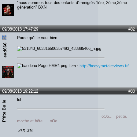
"nous sommes tous des enfants d'immigrés.1ère, 2ème,3ème
génération" BXN
09/08/2013 17:47:29
#32
Parce qu'il le vaut bien ...
ead666
Lien :
http://heavymetalreviews.fr/
09/08/2013 19:22:12
#33
lol
P'tite Bulle
oOo... petite,
moche et bête ...oOo
קרב מגע