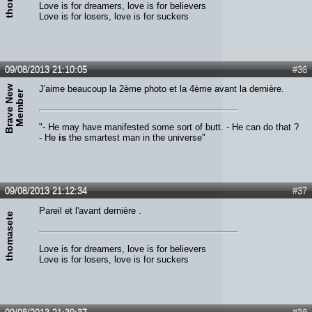
Love is for dreamers, love is for believers
Love is for losers, love is for suckers
09/08/2013 21:10:05
#36
B
r
a
v
e
N
e
w
M
e
m
b
e
J'aime beaucoup la 2ème photo et la 4ème avant la dernière.
r
"- He may have manifested some sort of butt. - He can do that ?
- He
is
the smartest man in the universe"
09/08/2013 21:12:34
#37
Pareil et l'avant dernière .
thomasete
Love is for dreamers, love is for believers
Love is for losers, love is for suckers