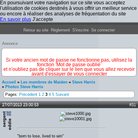
En poursuivant votre navigation sur ce site vous acceptez
l'utilisation de cookies destinés à vous offrir un meilleur service
ou encore à réaliser des analyses de fréquentation du site
En savoir plus
J'accepte
Forum Iron Maiden France
Retour au site
Règlement
S'inscrire
Se connecter
Annonce
IMPORTANT
Si votre ancien mot de passe ne fonctionne pas, utilisez la
fonction 'Mot de passe oublié'
et n'oubliez pas de cliquer sur le lien que vous allez recevoir
avant d'essayer de vous connecter
Accueil
»
Les membres de Maiden
»
Steve Harris
»
Photos Steve Harris
Pages:
Précédent
1
2
3
4
5
Suivant
27/07/2013 23:00:53
#31
s
e
r
e
n
t
e
d
d
i
g
e
"born to lose, lived to win"