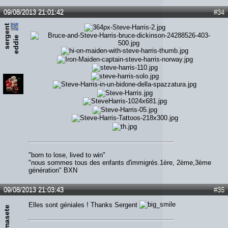
09/08/2013 21:01:42
#34
s
e
r
e
n
t
e
d
d
i
g
e
"born to lose, lived to win"
"nous sommes tous des enfants d'immigrés.1ère, 2ème,3ème
génération" BXN
09/08/2013 21:03:43
#35
Elles sont géniales ! Thanks Sergent
thomasete