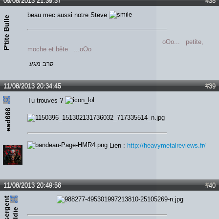
09/08/2013 21:39:37
#38
beau mec aussi notre Steve
P'tite Bulle
oOo... petite,
moche et bête ...oOo
קרב מגע
11/08/2013 20:34:45
#39
Tu trouves ?
ead666
Lien :
http://heavymetalreviews.fr/
11/08/2013 20:49:56
#40
s
e
r
e
n
t
e
d
d
i
g
e