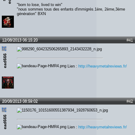
"born to lose, lived to win"
"nous sommes tous des enfants d'immigrés.1ère, 2ème,3ème
génération" BXN
12/08/2013 06:15:20
#41
ead666
Lien :
http://heavymetalreviews.fr/
20/08/2013 08:59:02
#42
ead666
Lien :
http://heavymetalreviews.fr/