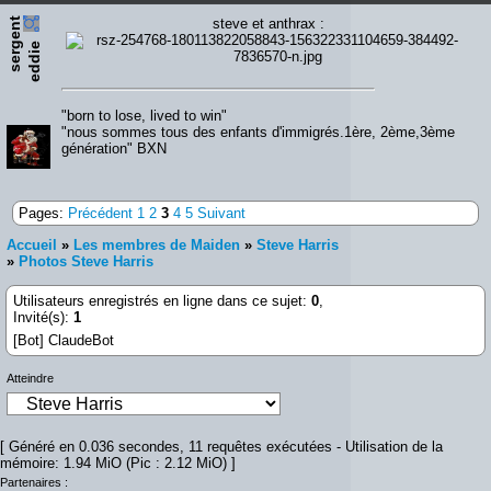
s
e
r
e
n
t
e
d
d
i
steve et anthrax :
g
e
"born to lose, lived to win"
"nous sommes tous des enfants d'immigrés.1ère, 2ème,3ème
génération" BXN
Pages:
Précédent
1
2
3
4
5
Suivant
Accueil
»
Les membres de Maiden
»
Steve Harris
»
Photos Steve Harris
Utilisateurs enregistrés en ligne dans ce sujet:
0
,
Invité(s):
1
[Bot] ClaudeBot
Atteindre
[ Généré en 0.036 secondes, 11 requêtes exécutées - Utilisation de la
mémoire: 1.94 MiO (Pic : 2.12 MiO) ]
Partenaires :