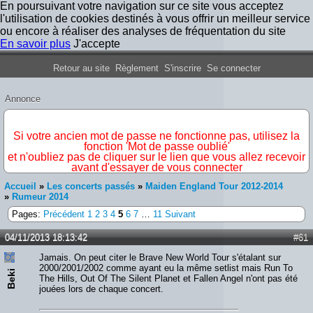
En poursuivant votre navigation sur ce site vous acceptez
l'utilisation de cookies destinés à vous offrir un meilleur service
ou encore à réaliser des analyses de fréquentation du site
En savoir plus
J'accepte
Forum Iron Maiden France
Retour au site
Règlement
S'inscrire
Se connecter
Annonce
IMPORTANT
Si votre ancien mot de passe ne fonctionne pas, utilisez la
fonction 'Mot de passe oublié'
et n'oubliez pas de cliquer sur le lien que vous allez recevoir
avant d'essayer de vous connecter
Accueil
»
Les concerts passés
»
Maiden England Tour 2012-2014
»
Rumeur 2014
Pages:
Précédent
1
2
3
4
5
6
7
…
11
Suivant
04/11/2013 18:13:42
#61
Jamais. On peut citer le Brave New World Tour s'étalant sur
2000/2001/2002 comme ayant eu la même setlist mais Run To
Beki
The Hills, Out Of The Silent Planet et Fallen Angel n'ont pas été
jouées lors de chaque concert.