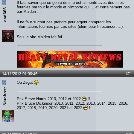
Il faut savoir que ce genre de site est alimenté avec des infos
fournies par tout le monde et n'importe qui ... et certainement pas
ead666
par Maiden ....
Il ne faut surtout pas prendre pour argent comptant les
informations fournies par ces sites (idem pour Infoconcert ...).
Seul le site Maiden fait foi ...
Lien :
http://heavymetalreviews.fr/
14/11/2013 01:30:46
#71
Ou Zegut
Narchost
Prix Steve Harris 2010, 2012 et 2022
!!
Prix Bruce Dickinson 2010, 2011, 2012, 2013, 2014, 2015, 2016,
2017, 2018, 2019, 2020, 2021 et 2022
!!