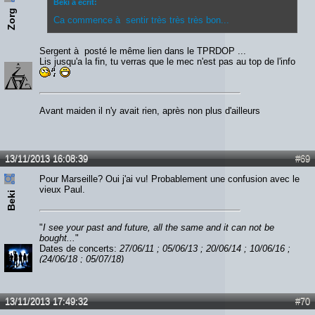
Beki a écrit:
Zorg
Ca commence à sentir très très très bon...
Sergent à posté le même lien dans le TPRDOP ...
Lis jusqu'a la fin, tu verras que le mec n'est pas au top de l'info
Avant maiden il n'y avait rien, après non plus d'ailleurs
13/11/2013 16:08:39
#69
Pour Marseille? Oui j'ai vu! Probablement une confusion avec le
vieux Paul.
Beki
"
I see your past and future, all the same and it can not be
bought...
"
Dates de concerts:
27/06/11 ; 05/06/13 ; 20/06/14 ; 10/06/16 ;
(24/06/18 ; 05/07/18)
13/11/2013 17:49:32
#70