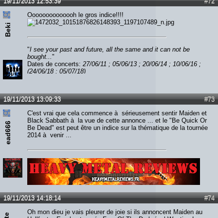
19/11/2013 12:53:39
#72
Oooooooooooooh le gros indice!!!!
Beki
"
I see your past and future, all the same and it can not be
bought...
"
Dates de concerts:
27/06/11 ; 05/06/13 ; 20/06/14 ; 10/06/16 ;
(24/06/18 ; 05/07/18)
19/11/2013 13:09:33
#73
C'est vrai que cela commence à sérieusement sentir Maiden et
Black Sabbath à la vue de cette annonce ... et le "Be Quick Or
ead666
Be Dead" est peut être un indice sur la thématique de la tournée
2014 à venir ...
Lien :
http://heavymetalreviews.fr/
19/11/2013 14:18:14
#74
Oh mon dieu je vais pleurer de joie si ils annoncent Maiden au