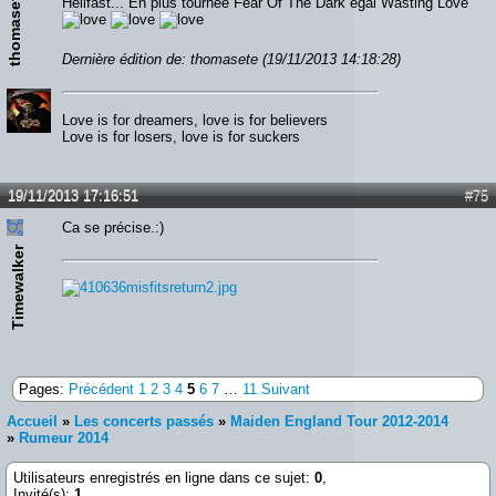
thomasete
Hellfast... En plus tournée Fear Of The Dark égal Wasting Love
Dernière édition de: thomasete (19/11/2013 14:18:28)
Love is for dreamers, love is for believers
Love is for losers, love is for suckers
19/11/2013 17:16:51
#75
Ca se précise.:)
Timewalker
Pages:
Précédent
1
2
3
4
5
6
7
…
11
Suivant
Accueil
»
Les concerts passés
»
Maiden England Tour 2012-2014
»
Rumeur 2014
Utilisateurs enregistrés en ligne dans ce sujet:
0
,
Invité(s):
1