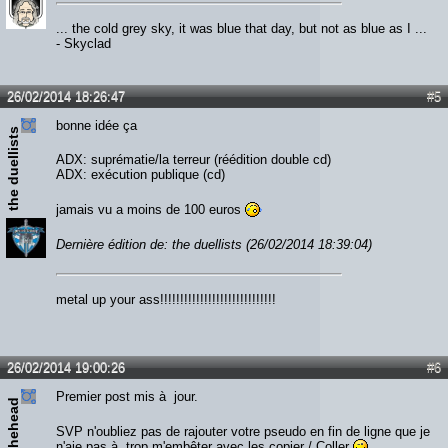
... the cold grey sky, it was blue that day, but not as blue as I ...
- Skyclad
26/02/2014 18:26:47
#5
bonne idée ça
the duellists
ADX: suprématie/la terreur (réédition double cd)
ADX: exécution publique (cd)
jamais vu a moins de 100 euros
Dernière édition de: the duellists (26/02/2014 18:39:04)
metal up your ass!!!!!!!!!!!!!!!!!!!!!!!!!!!!!
26/02/2014 19:00:26
#6
Premier post mis à jour.
kikithehead
SVP n'oubliez pas de rajouter votre pseudo en fin de ligne que je
n'aie pas à trop m'embêter avec les copier / Coller