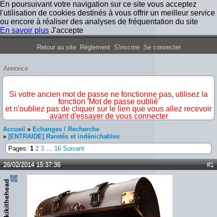
En poursuivant votre navigation sur ce site vous acceptez
l'utilisation de cookies destinés à vous offrir un meilleur service
ou encore à réaliser des analyses de fréquentation du site
En savoir plus
J'accepte
Forum Iron Maiden France
Retour au site
Règlement
S'inscrire
Se connecter
Annonce
IMPORTANT
Si votre ancien mot de passe ne fonctionne pas, utilisez la
fonction 'Mot de passe oublié'
et n'oubliez pas de cliquer sur le lien que vous allez recevoir
avant d'essayer de vous connecter
Accueil
»
Echanges / Recherche
»
[ENTRAIDE] Raretés et indénichables
Pages:
1
2
3
…
16
Suivant
26/02/2014 15:37:36
#1
kikithehead