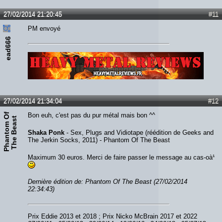
27/02/2014 21:20:45
#11
PM envoyé
ead666
Lien :
http://heavymetalreviews.fr/
27/02/2014 21:34:04
#12
P
h
a
n
t
o
m
O
f
T
h
e
B
e
a
s
Bon euh, c'est pas du pur métal mais bon ^^
t
Shaka Ponk
- Sex, Plugs and Vidiotape (réédition de Geeks and
The Jerkin Socks, 2011) - Phantom Of The Beast
Maximum 30 euros. Merci de faire passer le message au cas-oà¹
Dernière édition de: Phantom Of The Beast (27/02/2014
22:34:43)
Prix Eddie 2013 et 2018 ; Prix Nicko McBrain 2017 et 2022