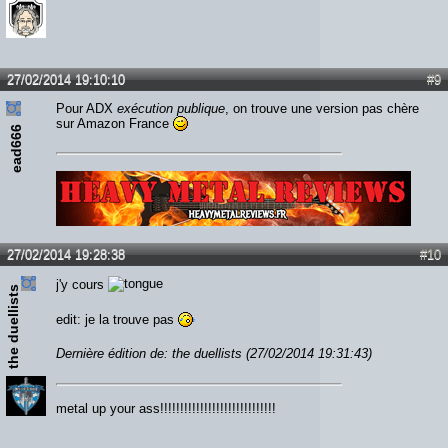
27/02/2014 19:10:10
#9
Pour ADX
exécution publique
, on trouve une version pas chère
sur Amazon France
ead666
Lien :
http://heavymetalreviews.fr/
27/02/2014 19:28:38
#10
j'y cours
the duellists
edit: je la trouve pas
Dernière édition de: the duellists (27/02/2014 19:31:43)
metal up your ass!!!!!!!!!!!!!!!!!!!!!!!!!!!!!