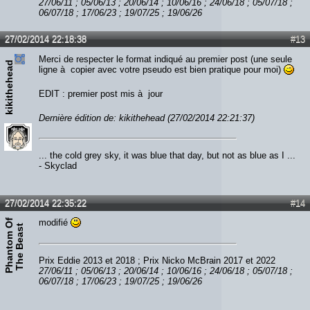
27/06/11 ; 05/06/13 ; 20/06/14 ; 10/06/16 ; 24/06/18 ; 05/07/18 ;
06/07/18 ; 17/06/23 ; 19/07/25 ; 19/06/26
27/02/2014 22:18:38
#13
Merci de respecter le format indiqué au premier post (une seule
kikithehead
ligne à copier avec votre pseudo est bien pratique pour moi)
EDIT : premier post mis à jour
Dernière édition de: kikithehead (27/02/2014 22:21:37)
... the cold grey sky, it was blue that day, but not as blue as I ...
- Skyclad
27/02/2014 22:35:22
#14
P
h
a
n
t
o
m
O
f
T
h
e
B
e
a
s
modifié
t
Prix Eddie 2013 et 2018 ; Prix Nicko McBrain 2017 et 2022
27/06/11 ; 05/06/13 ; 20/06/14 ; 10/06/16 ; 24/06/18 ; 05/07/18 ;
06/07/18 ; 17/06/23 ; 19/07/25 ; 19/06/26