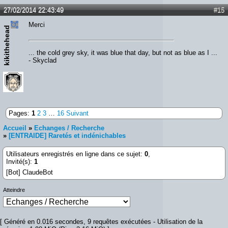
27/02/2014 22:43:49
#15
Merci
kikithehead
... the cold grey sky, it was blue that day, but not as blue as I ...
- Skyclad
Pages:
1
2
3
…
16
Suivant
Accueil
»
Echanges / Recherche
»
[ENTRAIDE] Raretés et indénichables
Utilisateurs enregistrés en ligne dans ce sujet:
0
,
Invité(s):
1
[Bot] ClaudeBot
Atteindre
[ Généré en 0.016 secondes, 9 requêtes exécutées - Utilisation de la