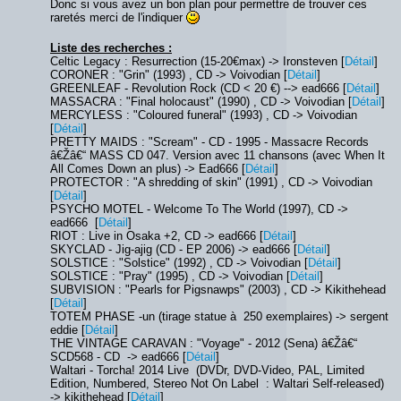
Donc si vous avez un bon plan pour permettre de trouver ces
raretés merci de l'indiquer
Liste des recherches :
Celtic Legacy : Resurrection (15-20€max) -> Ironsteven [
Détail
]
CORONER : "Grin" (1993) , CD -> Voivodian [
Détail
]
GREENLEAF - Revolution Rock (CD < 20 €) --> ead666 [
Détail
]
MASSACRA : "Final holocaust" (1990) , CD -> Voivodian [
Détail
]
MERCYLESS : "Coloured funeral" (1993) , CD -> Voivodian
[
Détail
]
PRETTY MAIDS : "Scream" - CD - 1995 - Massacre Records
â€Žâ€“ MASS CD 047. Version avec 11 chansons (avec When It
All Comes Down an plus) -> Ead666 [
Détail
]
PROTECTOR : "A shredding of skin" (1991) , CD -> Voivodian
[
Détail
]
PSYCHO MOTEL - Welcome To The World (1997), CD ->
ead666 [
Détail
]
RIOT : Live in Osaka +2, CD -> ead666 [
Détail
]
SKYCLAD - Jig-ajig (CD - EP 2006) -> ead666 [
Détail
]
SOLSTICE : "Solstice" (1992) , CD -> Voivodian [
Détail
]
SOLSTICE : "Pray" (1995) , CD -> Voivodian [
Détail
]
SUBVISION : "Pearls for Pigsnawps" (2003) , CD -> Kikithehead
[
Détail
]
TOTEM PHASE -un (tirage statue à 250 exemplaires) -> sergent
eddie [
Détail
]
THE VINTAGE CARAVAN : "Voyage" - 2012 (Sena) â€Žâ€“
SCD568 - CD -> ead666 [
Détail
]
Waltari - Torcha! 2014 Live (DVDr, DVD-Video, PAL, Limited
Edition, Numbered, Stereo Not On Label : Waltari Self-released)
-> kikithehead [
Détail
]