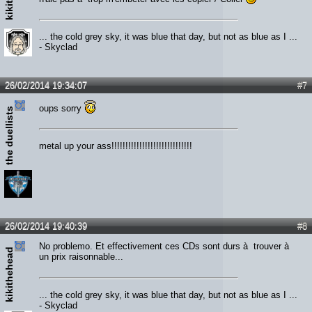
... the cold grey sky, it was blue that day, but not as blue as I ...
- Skyclad
26/02/2014 19:34:07
#7
oups sorry
the duellists
metal up your ass!!!!!!!!!!!!!!!!!!!!!!!!!!!!!
26/02/2014 19:40:39
#8
No problemo. Et effectivement ces CDs sont durs à trouver à
kikithehead
un prix raisonnable...
... the cold grey sky, it was blue that day, but not as blue as I ...
- Skyclad