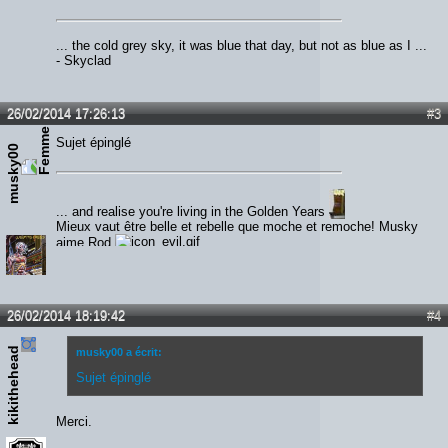
... the cold grey sky, it was blue that day, but not as blue as I ...
- Skyclad
26/02/2014 17:26:13
#3
Sujet épinglé
musky00
... and realise you're living in the Golden Years
Mieux vaut être belle et rebelle que moche et remoche! Musky
aime Rod
26/02/2014 18:19:42
#4
kikithehead
musky00 a écrit:
Sujet épinglé
Merci.