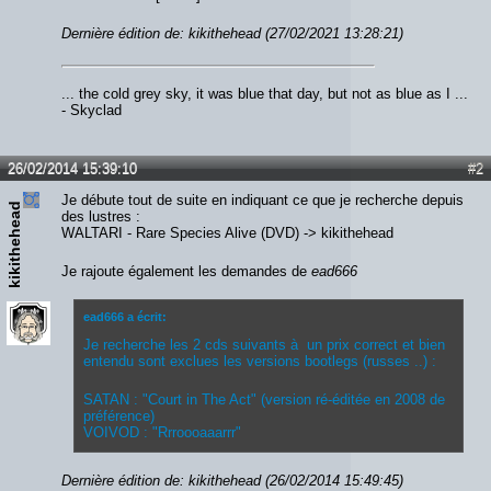
Dernière édition de: kikithehead (27/02/2021 13:28:21)
... the cold grey sky, it was blue that day, but not as blue as I ...
- Skyclad
26/02/2014 15:39:10
#2
Je débute tout de suite en indiquant ce que je recherche depuis
kikithehead
des lustres :
WALTARI - Rare Species Alive (DVD) -> kikithehead
Je rajoute également les demandes de
ead666
ead666 a écrit:
Je recherche les 2 cds suivants à un prix correct et bien
entendu sont exclues les versions bootlegs (russes ..) :
SATAN : "Court in The Act" (version ré-éditée en 2008 de
préférence)
VOIVOD : "Rrroooaaarrr"
Dernière édition de: kikithehead (26/02/2014 15:49:45)