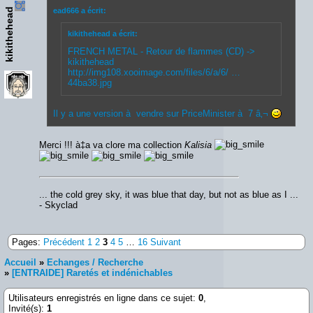
kikithehead
ead666 a écrit:
kikithehead a écrit:
FRENCH METAL - Retour de flammes (CD) ->
kikithehead
http://img108.xooimage.com/files/6/a/6/ …
44ba38.jpg
Il y a une version à vendre sur PriceMinister à 7 â‚¬
Merci !!! à‡a va clore ma collection
Kalisia
... the cold grey sky, it was blue that day, but not as blue as I ...
- Skyclad
Pages:
Précédent
1
2
3
4
5
…
16
Suivant
Accueil
»
Echanges / Recherche
»
[ENTRAIDE] Raretés et indénichables
Utilisateurs enregistrés en ligne dans ce sujet:
0
,
Invité(s):
1