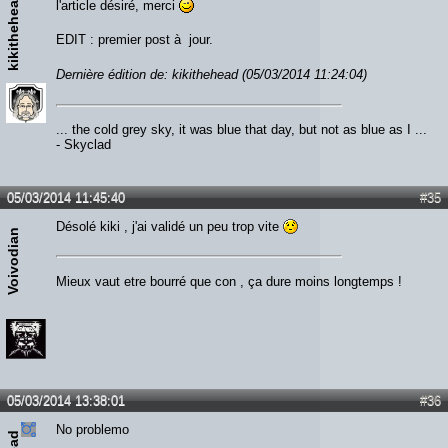
kikithehead
l'article désiré, merci
EDIT : premier post à jour.
Dernière édition de: kikithehead (05/03/2014 11:24:04)
... the cold grey sky, it was blue that day, but not as blue as I ...
- Skyclad
05/03/2014 11:45:40
#35
Désolé kiki , j'ai validé un peu trop vite
Voivodian
Mieux vaut etre bourré que con , ça dure moins longtemps !
05/03/2014 13:38:01
#36
No problemo