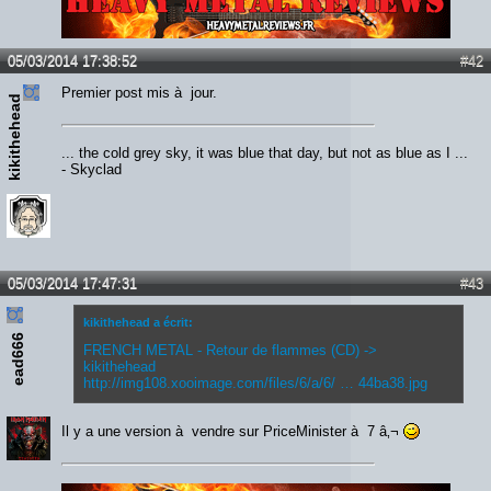
Lien :
http://heavymetalreviews.fr/
05/03/2014 17:38:52
#42
Premier post mis à jour.
kikithehead
... the cold grey sky, it was blue that day, but not as blue as I ...
- Skyclad
05/03/2014 17:47:31
#43
kikithehead a écrit:
ead666
FRENCH METAL - Retour de flammes (CD) ->
kikithehead
http://img108.xooimage.com/files/6/a/6/ … 44ba38.jpg
Il y a une version à vendre sur PriceMinister à 7 â‚¬