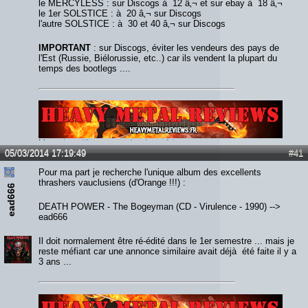
le MERCYLESS : sur Discogs à 12 â‚¬ et sur ebay à 18 â‚¬
le 1er SOLSTICE : à 20 â‚¬ sur Discogs
l'autre SOLSTICE : à 30 et 40 â‚¬ sur Discogs
IMPORTANT
: sur Discogs, éviter les vendeurs des pays de
l'Est (Russie, Biélorussie, etc..) car ils vendent la plupart du
temps des bootlegs ....
Lien :
http://heavymetalreviews.fr/
05/03/2014 17:19:49
#41
Pour ma part je recherche l'unique album des excellents
thrashers vauclusiens (d'Orange !!!) :
ead666
DEATH POWER - The Bogeyman (CD - Virulence - 1990) -->
ead666
Il doit normalement être ré-édité dans le 1er semestre ... mais je
reste méfiant car une annonce similaire avait déjà été faite il y a
3 ans ...