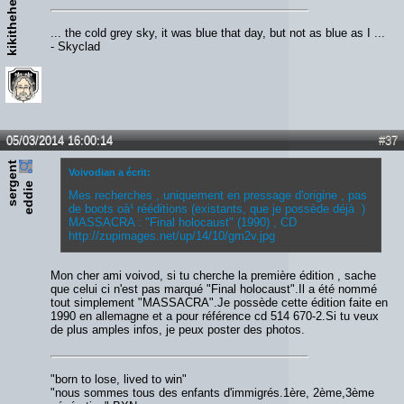
kikithehead
... the cold grey sky, it was blue that day, but not as blue as I ...
- Skyclad
05/03/2014 16:00:14
#37
s
e
r
e
n
t
e
d
d
i
Voivodian a écrit:
g
e
Mes recherches , uniquement en pressage d'origine , pas
de boots oà¹ rééditions (existants, que je possède déjà )
MASSACRA : "Final holocaust" (1990) , CD
http://zupimages.net/up/14/10/gm2v.jpg
Mon cher ami voivod, si tu cherche la première édition , sache
que celui ci n'est pas marqué "Final holocaust".Il a été nommé
tout simplement "MASSACRA".Je possède cette édition faite en
1990 en allemagne et a pour référence cd 514 670-2.Si tu veux
de plus amples infos, je peux poster des photos.
"born to lose, lived to win"
"nous sommes tous des enfants d'immigrés.1ère, 2ème,3ème