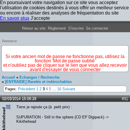
En poursuivant votre navigation sur ce site vous acceptez
l'utilisation de cookies destinés à vous offrir un meilleur service
ou encore à réaliser des analyses de fréquentation du site
En savoir plus
J'accepte
Forum Iron Maiden France
Retour au site
Règlement
S'inscrire
Se connecter
Annonce
IMPORTANT
Si votre ancien mot de passe ne fonctionne pas, utilisez la
fonction 'Mot de passe oublié'
et n'oubliez pas de cliquer sur le lien que vous allez recevoir
avant d'essayer de vous connecter
Accueil
»
Echanges / Recherche
»
[ENTRAIDE] Raretés et indénichables
Pages:
Précédent
1
2
3
4
5
…
16
Suivant
02/03/2014 15:06:29
#31
Tiens je rajoute ça (à petit prix) :
kikithehead
SUPURATION - Still in the sphere (CD EP Digipack) ->
Kikithehead