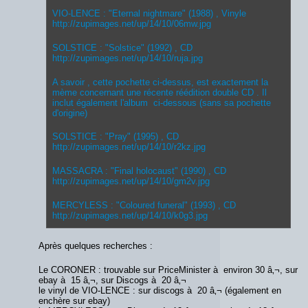
VIO-LENCE : "Eternal nightmare" (1988) , Vinyle
http://zupimages.net/up/14/10/06mw.jpg
SOLSTICE : "Solstice" (1992) , CD
http://zupimages.net/up/14/10/ruja.jpg
A savoir , cette pochette ci-dessus, est exactement la
mème concernant une récente réédition double CD . Il
inclut également l'album ci-dessous (sans sa pochette
d'origine)
SOLSTICE : "Pray" (1995) , CD
http://zupimages.net/up/14/10/r2kz.jpg
MASSACRA : "Final holocaust" (1990) , CD
http://zupimages.net/up/14/10/gm2v.jpg
MERCYLESS : "Coloured funeral" (1993) , CD
http://zupimages.net/up/14/10/k0g3.jpg
Après quelques recherches :
Le CORONER : trouvable sur PriceMinister à environ 30 â‚¬, sur
ebay à 15 â‚¬, sur Discogs à 20 â‚¬
le vinyl de VIO-LENCE : sur discogs à 20 â‚¬ (également en
enchère sur ebay)