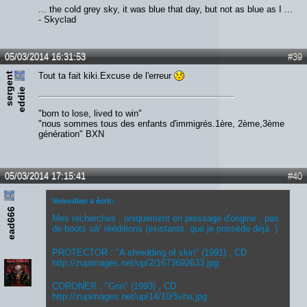
... the cold grey sky, it was blue that day, but not as blue as I ...
- Skyclad
05/03/2014 16:31:53
#39
s
e
r
e
n
t
e
d
d
i
Tout ta fait kiki.Excuse de l'erreur
g
e
"born to lose, lived to win"
"nous sommes tous des enfants d'immigrés.1ère, 2ème,3ème
génération" BXN
05/03/2014 17:15:41
#40
Voivodian a écrit:
ead666
Mes recherches , uniquement en pressage d'origine , pas
de boots oà¹ rééditions (existants, que je possède déjà )
PROTECTOR : "A shredding of skin" (1991) , CD
http://zupimages.net/up/2/1673692633.jpg
CORONER : "Grin" (1993) , CD
http://zupimages.net/up/14/10/5vha.jpg