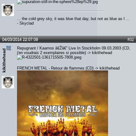
... the cold grey sky, it was blue that day, but not as blue as I ...
- Skyclad
04/03/2014 22:07:09
#32
Repugnant / Kaamos â€Žâ€“ Live In Stockholm 09.03.2003 (CD,
kikithehead
j'en voudrais 2 exemplaires si possible) -> kikithehead
FRENCH METAL - Retour de flammes (CD) -> kikithehead