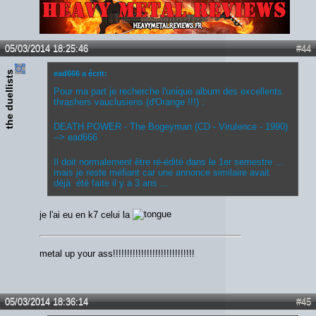
Lien :
http://heavymetalreviews.fr/
05/03/2014 18:25:46
#44
the duellists
ead666 a écrit:
Pour ma part je recherche l'unique album des excellents
thrashers vauclusiens (d'Orange !!!) :
DEATH POWER - The Bogeyman (CD - Virulence - 1990)
--> ead666
Il doit normalement être ré-édité dans le 1er semestre ...
mais je reste méfiant car une annonce similaire avait
déjà été faite il y a 3 ans ...
je l'ai eu en k7 celui la
metal up your ass!!!!!!!!!!!!!!!!!!!!!!!!!!!!!
05/03/2014 18:36:14
#45