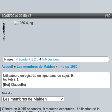
10/05/2014 20:50:47
#60
macunaima
Pages:
Précédent
1
2
3
4
5
6
Suivant
Accueil
»
Les membres de Maiden
»
line up 1980
Utilisateurs enregistrés en ligne dans ce sujet:
0
,
Invité(s):
1
[Bot] ClaudeBot
Atteindre
[ Généré en 0.015 secondes, 9 requêtes exécutées - Utilisation de la