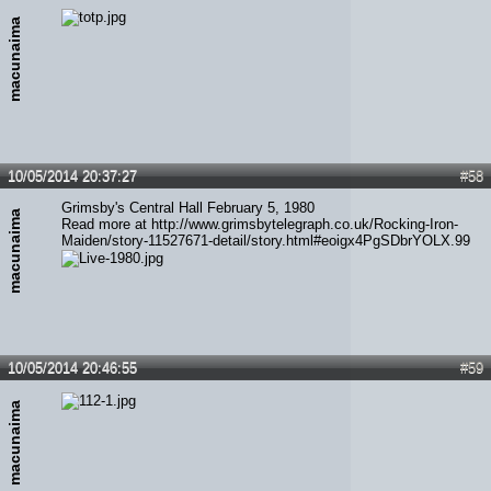
macunaima
10/05/2014 20:37:27
#58
Grimsby's Central Hall February 5, 1980
macunaima
Read more at http://www.grimsbytelegraph.co.uk/Rocking-Iron-
Maiden/story-11527671-detail/story.html#eoigx4PgSDbrYOLX.99
10/05/2014 20:46:55
#59
macunaima