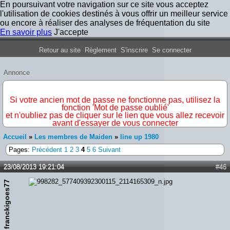
En poursuivant votre navigation sur ce site vous acceptez
l'utilisation de cookies destinés à vous offrir un meilleur service
ou encore à réaliser des analyses de fréquentation du site
En savoir plus
J'accepte
Forum Iron Maiden France
Retour au site
Règlement
S'inscrire
Se connecter
Annonce
IMPORTANT
Si votre ancien mot de passe ne fonctionne pas, utilisez la
fonction 'Mot de passe oublié'
et n'oubliez pas de cliquer sur le lien que vous allez recevoir
avant d'essayer de vous connecter
Accueil
»
Les membres de Maiden
»
line up 1980
Pages:
Précédent
1
2
3
4
5
6
Suivant
23/08/2013 19:21:04
#46
franckigoes77