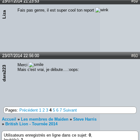
23/07/2014 21:23:53
#59
Fais pas genre, il est super cool ton report
Liza
23/07/2014 22:56:00
#60
Merci
dara223
Mais c'est vrai, je débute....:oops:
Pages:
Précédent
1
2
3
4
5
6
7
Suivant
Accueil
»
Les membres de Maiden
»
Steve Harris
»
British Lion - Tournée 2014
Utilisateurs enregistrés en ligne dans ce sujet:
0
,
Invité(s):
1