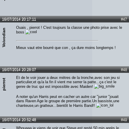
16/07/2014 20:17:11
#47
Ouais , pierrot ! C'est toujours la classe une photo prise avec le
Voivodian
boss
Mieux vaut etre bourré que con , ça dure moins longtemps !
16/07/2014 20:28:07
#48
Et de le voir jouer a deux mètres de la tronche,avec son jeu si
pierrot
particulier,et qu'a la fin il vient me serrer la patte...ça c'est le
genre de truc qui est impossible avec Maiden!
A noter qu'un Harris peut en cacher un autre car "junior "jouait
dans Raven Age le groupe de première partie.Un bassiste,une
chanteuse,un gratteux...bientôt le Harris Band!!
16/07/2014 20:52:48
#49
Whouaaa je viens de voir que Steve est resté 50 min après le