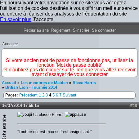
En poursuivant votre navigation sur ce site vous acceptez
l'utilisation de cookies destinés à vous offrir un meilleur service
ou encore à réaliser des analyses de fréquentation du site
En savoir plus
J'accepte
Forum Iron Maiden France
Retour au site
Règlement
S'inscrire
Se connecter
Annonce
IMPORTANT
Si votre ancien mot de passe ne fonctionne pas, utilisez la
fonction 'Mot de passe oublié'
et n'oubliez pas de cliquer sur le lien que vous allez recevoir
avant d'essayer de vous connecter
Accueil
»
Les membres de Maiden
»
Steve Harris
»
British Lion - Tournée 2014
Pages:
Précédent
1
2
3
4
5
6
7
Suivant
16/07/2014 17:56:15
#46
La classe Pierrot
Jchristophe
“Tout ce qui est excessif est insignifiant.”