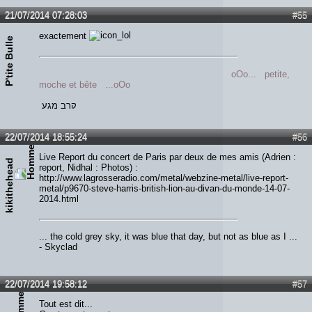
21/07/2014 07:28:03
#55
exactement
P'tite Bulle
oOo... petite,
moche et bête ...oOo
קרב מגע
22/07/2014 18:55:24
#56
Live Report du concert de Paris par deux de mes amis (Adrien :
kikithehead
report, Nidhal : Photos) :
http://www.lagrosseradio.com/metal/webzine-metal/live-report-
metal/p9670-steve-harris-british-lion-au-divan-du-monde-14-07-
2014.html
... the cold grey sky, it was blue that day, but not as blue as I ...
- Skyclad
22/07/2014 19:58:12
#57
Tout est dit...