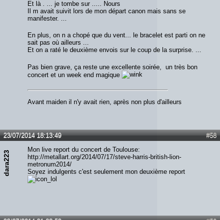
Et là . ... je tombe sur ..... Nours
Il m avait suivit lors de mon départ canon mais sans se
manifester. ...
En plus, on n a chopé que du vent... le bracelet est parti on ne
sait pas où ailleurs ...
Et on a raté le deuxième envois sur le coup de la surprise. ...
Pas bien grave, ça reste une excellente soirée, un très bon
concert et un week end magique
Avant maiden il n'y avait rien, après non plus d'ailleurs
23/07/2014 18:13:49
#58
Mon live report du concert de Toulouse:
dara223
http://metallart.org/2014/07/17/steve-harris-british-lion-
metronum2014/
Soyez indulgents c'est seulement mon deuxième report