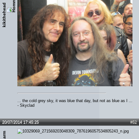
kikithehead
... the cold grey sky, it was blue that day, but not as blue as I ...
- Skyclad
20/07/2014 17:45:25
#52