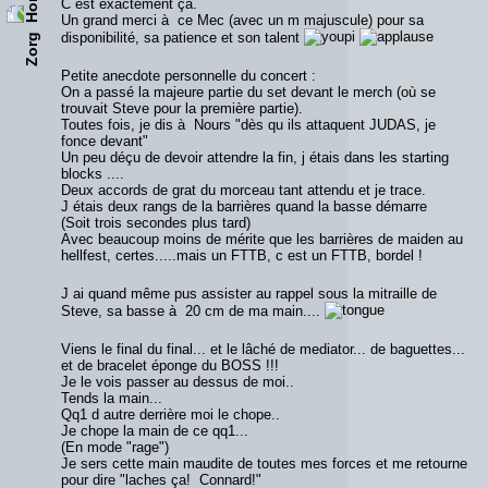
C est exactement ça.
Un grand merci à ce Mec (avec un m majuscule) pour sa
disponibilité, sa patience et son talent
Zorg
Petite anecdote personnelle du concert :
On a passé la majeure partie du set devant le merch (où se
trouvait Steve pour la première partie).
Toutes fois, je dis à Nours "dès qu ils attaquent JUDAS, je
fonce devant"
Un peu déçu de devoir attendre la fin, j étais dans les starting
blocks ....
Deux accords de grat du morceau tant attendu et je trace.
J étais deux rangs de la barrières quand la basse démarre
(Soit trois secondes plus tard)
Avec beaucoup moins de mérite que les barrières de maiden au
hellfest, certes.....mais un FTTB, c est un FTTB, bordel !
J ai quand même pus assister au rappel sous la mitraille de
Steve, sa basse à 20 cm de ma main....
Viens le final du final... et le lâché de mediator... de baguettes...
et de bracelet éponge du BOSS !!!
Je le vois passer au dessus de moi..
Tends la main...
Qq1 d autre derrière moi le chope..
Je chope la main de ce qq1...
(En mode "rage")
Je sers cette main maudite de toutes mes forces et me retourne
pour dire "laches ça! Connard!"