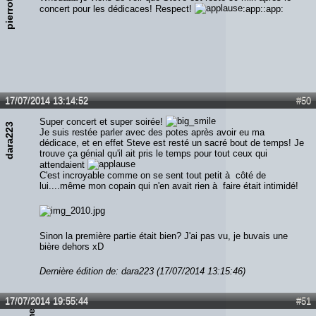
pierrot
concert pour les dédicaces! Respect!
:app::app:
17/07/2014 13:14:52
#50
Super concert et super soirée!
dara223
Je suis restée parler avec des potes après avoir eu ma
dédicace, et en effet Steve est resté un sacré bout de temps! Je
trouve ça génial qu'il ait pris le temps pour tout ceux qui
attendaient
C'est incroyable comme on se sent tout petit à côté de
lui....même mon copain qui n'en avait rien à faire était intimidé!
Sinon la première partie était bien? J'ai pas vu, je buvais une
bière dehors xD
Dernière édition de: dara223 (17/07/2014 13:15:46)
17/07/2014 19:55:44
#51