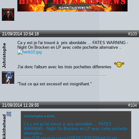
Lien :
http://heavymetalreviews.fr/
21/09/2014 10:54:18
#103
Ca y est je l'ai trouvé à prix abordable ... FATES WARNING -
Jchristophe
Night On Brocken en LP avec cette pochette alternative ..
J'ai donc l'album avec les trois pochettes differentes
“Tout ce qui est excessif est insignifiant.”
21/09/2014 11:29:55
#104
kikithehead
Jchristophe a écrit:
Ca y est je l'ai trouvé à prix abordable ... FATES
WARNING - Night On Brocken en LP avec cette pochette
alternative ..
http://i39.servimg.com/u/f39/18/13/09/39/fwnb10.jpg