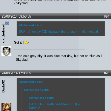
- Skyclad
23/08/2014 09:58:55
#94
kikithehead
kikithehead a écrit:
SUP - Anomaly (CD digipack first press) -> kikithehead
Got it !
... the cold grey sky, it was blue that day, but not as blue as I ...
- Skyclad
24/08/2014 17:33:05
#95
Dada92
kikithehead a écrit:
kikithehead a écrit:
kikithehead a écrit:
CANCER - Death Shall Rise (CD) ->
Dada92