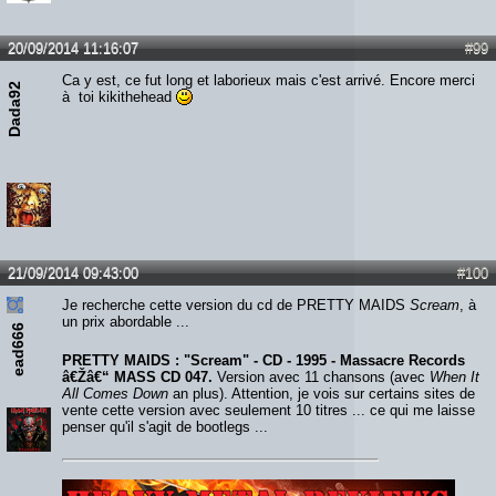
20/09/2014 11:16:07
#99
Ca y est, ce fut long et laborieux mais c'est arrivé. Encore merci
Dada92
à toi kikithehead
21/09/2014 09:43:00
#100
Je recherche cette version du cd de PRETTY MAIDS
Scream
, à
un prix abordable ...
ead666
PRETTY MAIDS : "Scream" - CD - 1995 - Massacre Records
â€Žâ€“ MASS CD 047.
Version avec 11 chansons (avec
When It
All Comes Down
an plus). Attention, je vois sur certains sites de
vente cette version avec seulement 10 titres ... ce qui me laisse
penser qu'il s'agit de bootlegs ...