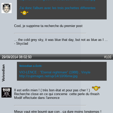
J'ai donc l'album avec les trois pochettes differentes
Cool, je supprime ta recherche du premier post
... the cold grey sky, it was blue that day, but not as blue as I ...
- Skyclad
29/09/2014 08:02:50
#105
Voivodian
Voivodian a écrit:
VIO-LENCE : "Eternal nightmare" (1988) , Vinyle
http://zupimages.net/up/14/10/06mw.jpg
Il est enfin mien ! ( très bon état et pour pas cher ! )
Recherche close en ce qui concerne cette perle du thrash
Modif effectuée dans l'annonce
Mieux vaut etre bourré que con , ça dure moins longtemps !