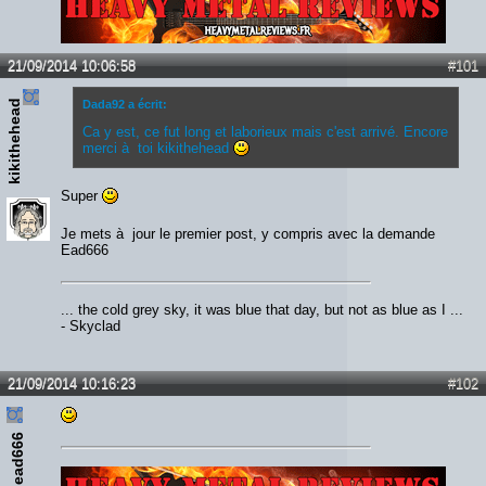
Lien :
http://heavymetalreviews.fr/
21/09/2014 10:06:58
#101
kikithehead
Dada92 a écrit:
Ca y est, ce fut long et laborieux mais c'est arrivé. Encore
merci à toi kikithehead
Super
Je mets à jour le premier post, y compris avec la demande
Ead666
... the cold grey sky, it was blue that day, but not as blue as I ...
- Skyclad
21/09/2014 10:16:23
#102
ead666