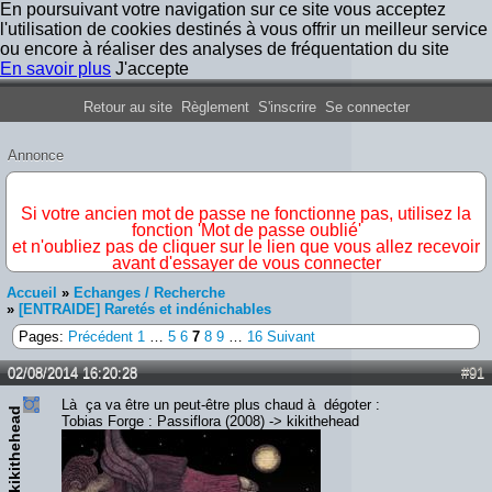
En poursuivant votre navigation sur ce site vous acceptez
l'utilisation de cookies destinés à vous offrir un meilleur service
ou encore à réaliser des analyses de fréquentation du site
En savoir plus
J'accepte
Forum Iron Maiden France
Retour au site
Règlement
S'inscrire
Se connecter
Annonce
IMPORTANT
Si votre ancien mot de passe ne fonctionne pas, utilisez la
fonction 'Mot de passe oublié'
et n'oubliez pas de cliquer sur le lien que vous allez recevoir
avant d'essayer de vous connecter
Accueil
»
Echanges / Recherche
»
[ENTRAIDE] Raretés et indénichables
Pages:
Précédent
1
…
5
6
7
8
9
…
16
Suivant
02/08/2014 16:20:28
#91
Là ça va être un peut-être plus chaud à dégoter :
kikithehead
Tobias Forge : Passiflora (2008) -> kikithehead