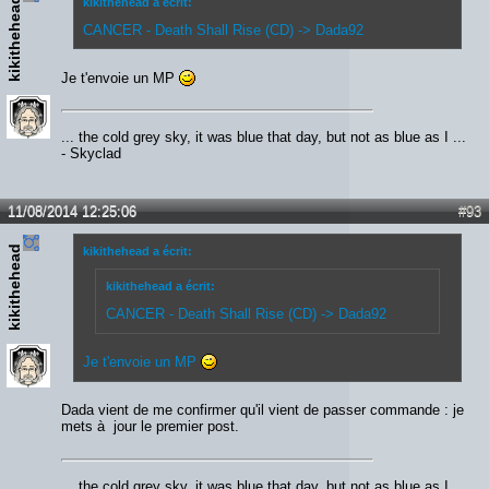
kikithehead
kikithehead a écrit:
CANCER - Death Shall Rise (CD) -> Dada92
Je t'envoie un MP
... the cold grey sky, it was blue that day, but not as blue as I ...
- Skyclad
11/08/2014 12:25:06
#93
kikithehead
kikithehead a écrit:
kikithehead a écrit:
CANCER - Death Shall Rise (CD) -> Dada92
Je t'envoie un MP
Dada vient de me confirmer qu'il vient de passer commande : je
mets à jour le premier post.
... the cold grey sky, it was blue that day, but not as blue as I ...