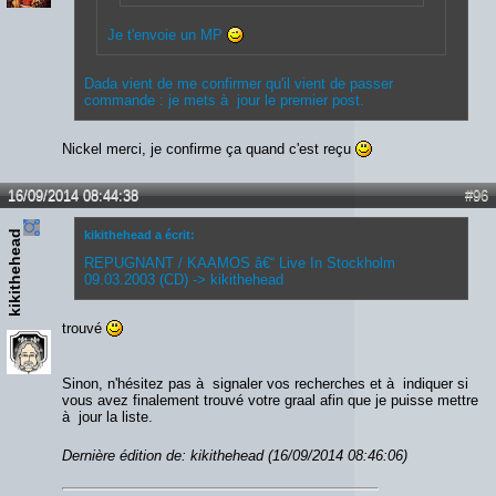
Je t'envoie un MP
Dada vient de me confirmer qu'il vient de passer
commande : je mets à jour le premier post.
Nickel merci, je confirme ça quand c'est reçu
16/09/2014 08:44:38
#96
kikithehead
kikithehead a écrit:
REPUGNANT / KAAMOS â€“ Live In Stockholm
09.03.2003 (CD) -> kikithehead
trouvé
Sinon, n'hésitez pas à signaler vos recherches et à indiquer si
vous avez finalement trouvé votre graal afin que je puisse mettre
à jour la liste.
Dernière édition de: kikithehead (16/09/2014 08:46:06)