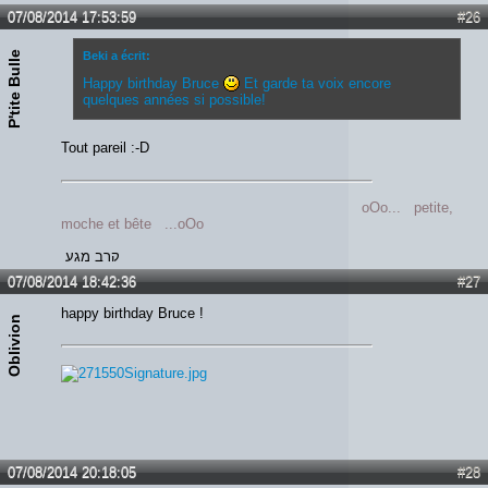
07/08/2014 17:53:59
#26
P'tite Bulle
Beki a écrit:
Happy birthday Bruce
Et garde ta voix encore
quelques années si possible!
Tout pareil :-D
oOo... petite,
moche et bête ...oOo
קרב מגע
07/08/2014 18:42:36
#27
happy birthday Bruce !
Oblivion
07/08/2014 20:18:05
#28