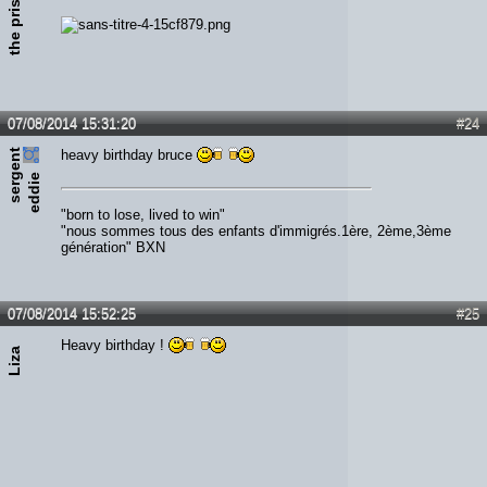
the prisoner
07/08/2014 15:31:20
#24
s
e
r
e
n
t
e
d
d
i
heavy birthday bruce
g
e
"born to lose, lived to win"
"nous sommes tous des enfants d'immigrés.1ère, 2ème,3ème
génération" BXN
07/08/2014 15:52:25
#25
Heavy birthday !
Liza