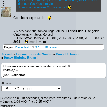
pas et qu'ils savent que tu n'en sauras rien, alors on peut
dire que t'as réussi ta vie...
Joyeux anniversaire Mr Dickinson !
C'est beau c'que tu dis !
« N'écoutant que son courage, qui ne lui disait rien, il se garda
d'intervenir. » - Jules Renard
--- Prix Steve Harris 2014, 2015, 2016, 2017, 2018, 2019, 2020 et
2021
---
merci, merci !!!
Pages:
Précédent
1
2
3
4
…
10
Suivant
Accueil
»
Les membres de Maiden
»
Bruce Dickinson
»
Heavy Birthday Bruce !
Utilisateurs enregistrés en ligne dans ce sujet:
0
,
Invité(s):
1
[Bot] ClaudeBot
Atteindre
[ Généré en 0.018 secondes, 9 requêtes exécutées - Utilisation de la
mémoire: 1.94 MiO (Pic : 2.15 MiO) ]
Partenaires :