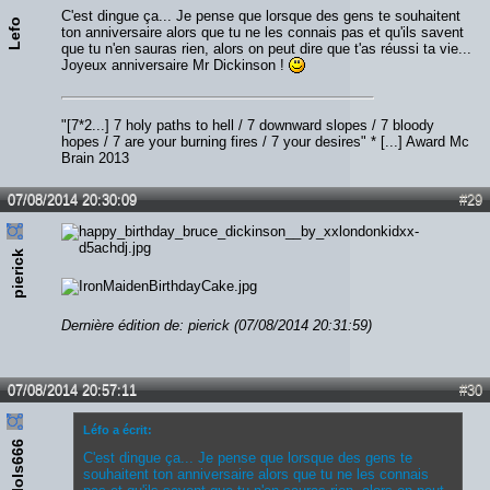
C'est dingue ça... Je pense que lorsque des gens te souhaitent
Lefo
ton anniversaire alors que tu ne les connais pas et qu'ils savent
que tu n'en sauras rien, alors on peut dire que t'as réussi ta vie...
Joyeux anniversaire Mr Dickinson !
"[7*2...] 7 holy paths to hell / 7 downward slopes / 7 bloody
hopes / 7 are your burning fires / 7 your desires" * [...] Award Mc
Brain 2013
07/08/2014 20:30:09
#29
pierick
Dernière édition de: pierick (07/08/2014 20:31:59)
07/08/2014 20:57:11
#30
Léfo a écrit:
thelols666
C'est dingue ça... Je pense que lorsque des gens te
souhaitent ton anniversaire alors que tu ne les connais