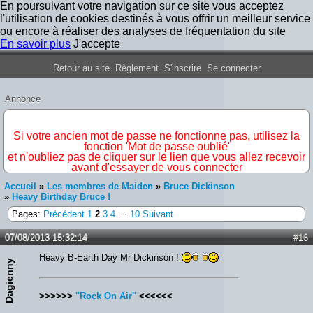
En poursuivant votre navigation sur ce site vous acceptez
l'utilisation de cookies destinés à vous offrir un meilleur service
ou encore à réaliser des analyses de fréquentation du site
En savoir plus
J'accepte
Forum Iron Maiden France
Retour au site
Règlement
S'inscrire
Se connecter
Annonce
IMPORTANT
Si votre ancien mot de passe ne fonctionne pas, utilisez la
fonction 'Mot de passe oublié'
et n'oubliez pas de cliquer sur le lien que vous allez recevoir
avant d'essayer de vous connecter
Accueil
»
Les membres de Maiden
»
Bruce Dickinson
»
Heavy Birthday Bruce !
Pages:
Précédent
1
2
3
4
…
10
Suivant
07/08/2013 15:32:14
#16
Heavy B-Earth Day Mr Dickinson !
Dagienny
>>>>>>
''Rock On Air''
<<<<<<