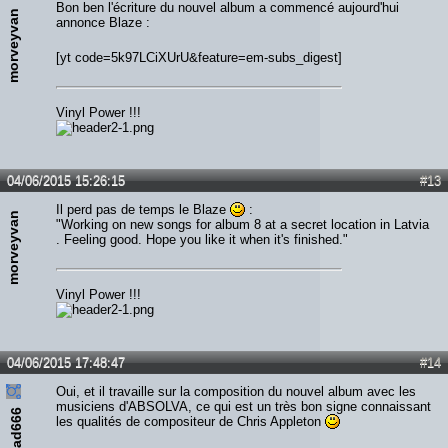
Bon ben l'écriture du nouvel album a commencé aujourd'hui
morveyvan
annonce Blaze :
[yt code=5k97LCiXUrU&feature=em-subs_digest]
Vinyl Power !!!
04/06/2015 15:26:15
#13
Il perd pas de temps le Blaze
:
morveyvan
"Working on new songs for album 8 at a secret location in Latvia
. Feeling good. Hope you like it when it's finished."
Vinyl Power !!!
04/06/2015 17:48:47
#14
Oui, et il travaille sur la composition du nouvel album avec les
musiciens d'ABSOLVA, ce qui est un très bon signe connaissant
ead666
les qualités de compositeur de Chris Appleton