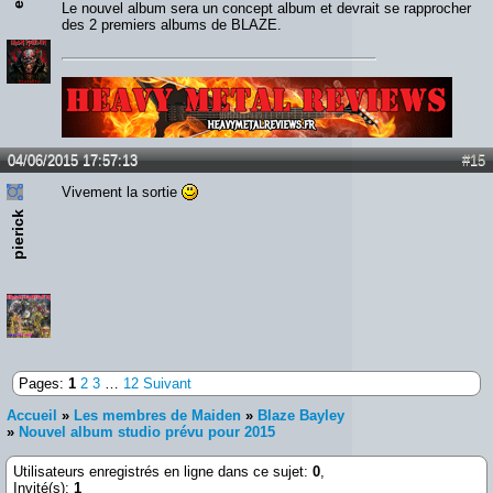
Le nouvel album sera un concept album et devrait se rapprocher
des 2 premiers albums de BLAZE.
Lien :
http://heavymetalreviews.fr/
04/06/2015 17:57:13
#15
Vivement la sortie
pierick
Pages:
1
2
3
…
12
Suivant
Accueil
»
Les membres de Maiden
»
Blaze Bayley
»
Nouvel album studio prévu pour 2015
Utilisateurs enregistrés en ligne dans ce sujet:
0
,
Invité(s):
1