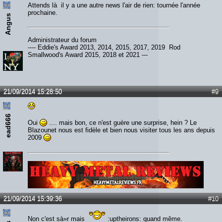
Attends là il y a une autre news l'air de rien: tournée l'année
prochaine.
Angus
Administrateur du forum
---- Eddie's Award 2013, 2014, 2015, 2017, 2019 Rod
Smallwood's Award 2015, 2018 et 2021 ---
21/09/2014 15:28:50
#9
ead666
Oui
.... mais bon, ce n'est guère une surprise, hein ? Le
Blazounet nous est fidèle et bien nous visiter tous les ans depuis
2009
Lien :
http://heavymetalreviews.fr/
21/09/2014 15:39:36
#10
Non c'est sà»r mais
:uptheirons: quand même.