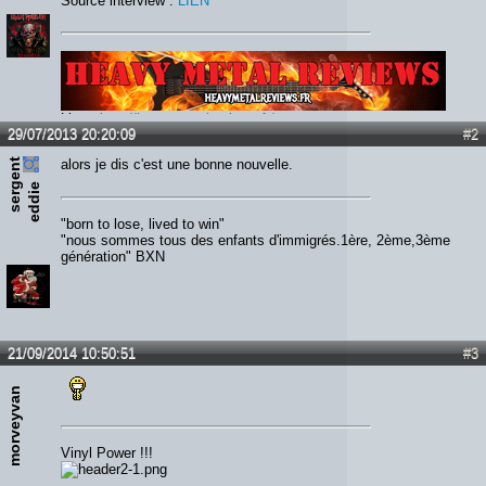
Source interview :
LIEN
Lien :
http://heavymetalreviews.fr/
29/07/2013 20:20:09
#2
s
e
r
e
n
t
e
d
d
i
alors je dis c'est une bonne nouvelle.
g
e
"born to lose, lived to win"
"nous sommes tous des enfants d'immigrés.1ère, 2ème,3ème
génération" BXN
21/09/2014 10:50:51
#3
morveyvan
Vinyl Power !!!