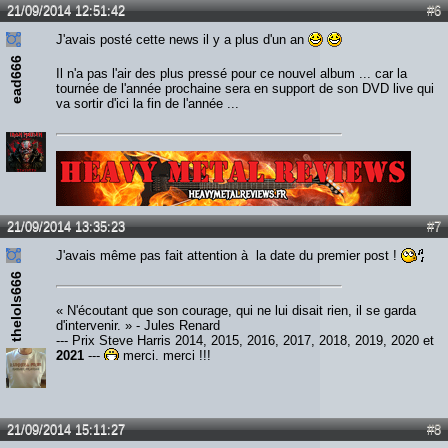
21/09/2014 12:51:42
#6
J'avais posté cette news il y a plus d'un an
ead666
Il n'a pas l'air des plus pressé pour ce nouvel album ... car la
tournée de l'année prochaine sera en support de son DVD live qui
va sortir d'ici la fin de l'année ...
Lien :
http://heavymetalreviews.fr/
21/09/2014 13:35:23
#7
J'avais même pas fait attention à la date du premier post !
thelols666
« N'écoutant que son courage, qui ne lui disait rien, il se garda
d'intervenir. » - Jules Renard
--- Prix Steve Harris 2014, 2015, 2016, 2017, 2018, 2019, 2020 et
2021
---
merci, merci !!!
21/09/2014 15:11:27
#8