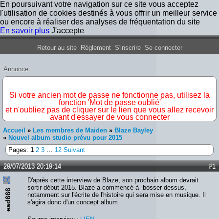
En poursuivant votre navigation sur ce site vous acceptez
l'utilisation de cookies destinés à vous offrir un meilleur service
ou encore à réaliser des analyses de fréquentation du site
En savoir plus
J'accepte
Forum Iron Maiden France
Retour au site
Règlement
S'inscrire
Se connecter
Annonce
IMPORTANT
Si votre ancien mot de passe ne fonctionne pas, utilisez la
fonction 'Mot de passe oublié'
et n'oubliez pas de cliquer sur le lien que vous allez recevoir
avant d'essayer de vous connecter
Accueil
»
Les membres de Maiden
»
Blaze Bayley
»
Nouvel album studio prévu pour 2015
Pages:
1
2
3
…
12
Suivant
29/07/2013 20:19:14
#1
D'après cette interview de Blaze, son prochain album devrait
sortir début 2015. Blaze a commencé à bosser dessus,
ead666
notamment sur l'écrite de l'histoire qui sera mise en musique. Il
s'agira donc d'un concept album.