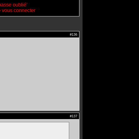
passe oublié'
de vous connecter
#136
#137