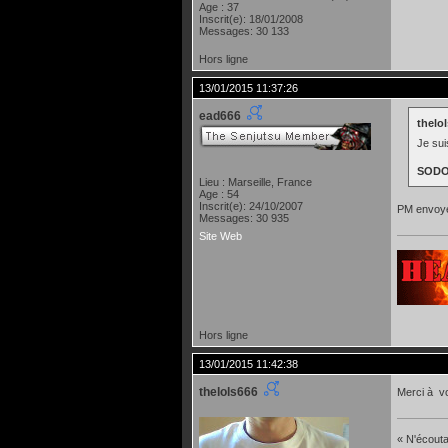
Age : 37
Inscrit(e): 18/01/2008
Messages: 30 133
Hors ligne
13/01/2015 11:37:26
ead666
thelol
Je sui
SOD
Lieu : Marseille, France
Age : 54
Inscrit(e): 24/10/2007
PM envoyé 
Messages: 30 935
Site Web
Hors ligne
13/01/2015 11:42:38
thelols666
Merci à v
« N'écoutan