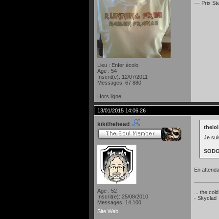
--- Prix S
Lieu : Enfer écolo
Age : 54
Inscrit(e): 12/07/2011
Messages: 67 880
Hors ligne
13/01/2015 14:06:26
kikithehead
thelol
Je sui
SOD
En attenda
Age : 52
... the col
Inscrit(e): 25/08/2010
- Skyclad
Messages: 14 100
Site Web