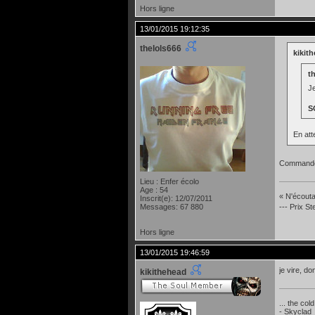
Hors ligne
13/01/2015 19:12:35
thelols666
kikith
th
Je
S
En att
Commandé
Lieu : Enfer écolo
Age : 54
« N'écoutan
Inscrit(e): 12/07/2011
--- Prix S
Messages: 67 880
Hors ligne
13/01/2015 19:46:59
je vire, do
kikithehead
... the col
- Skyclad