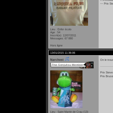
--- Prix S
Lieu : Enfer écolo
Age : 54
Inscrit(e): 12/07/2011
Messages: 67 880
Hors ligne
13/01/2015 11:36:06
Narchost
On le trou
Prix Steve
Prix Bruce
Lieu : Saint Martin de Crau (13)