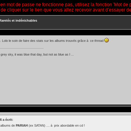
ien mot de passe ne fonctionne pas, utilisez la fonction 'Mot de 
 de cliquer sur le lien que vous allez recevoir avant d'essayer 
aretés et indénichables
à Lolo le soin de faire des stats sur les albums trouvés grâce à ce thread
d grey sky, it was blue that day, but not as blue as I ...
 a écrit:
 albums de
PARIAH
(ex SATAN) .... à prix abordable en cd !