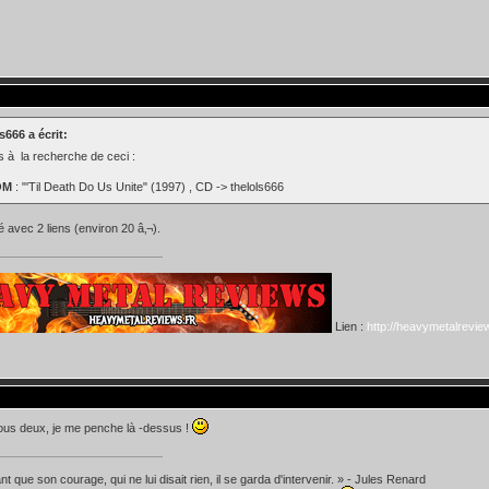
s666 a écrit:
s à la recherche de ceci :
OM
: "'Til Death Do Us Unite" (1997) , CD -> thelols666
avec 2 liens (environ 20 â‚¬).
Lien :
http://heavymetalreview
ous deux, je me penche là -dessus !
t que son courage, qui ne lui disait rien, il se garda d'intervenir. » - Jules Renard