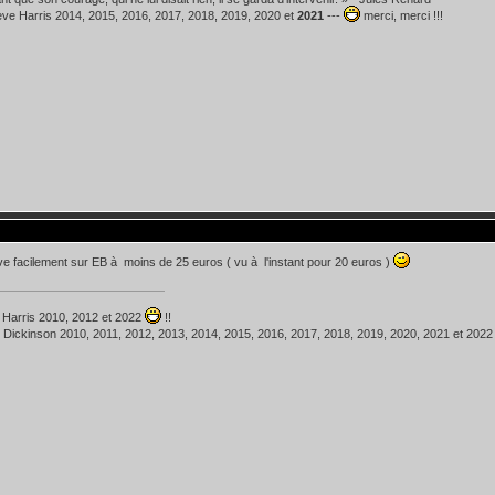
teve Harris 2014, 2015, 2016, 2017, 2018, 2019, 2020 et
2021
---
merci, merci !!!
ve facilement sur EB à moins de 25 euros ( vu à l'instant pour 20 euros )
 Harris 2010, 2012 et 2022
!!
 Dickinson 2010, 2011, 2012, 2013, 2014, 2015, 2016, 2017, 2018, 2019, 2020, 2021 et 202