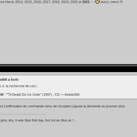
teve Harris 2014, 2015, 2016, 2017, 2018, 2019, 2020 et
2021
---
merci, merci !!!
s666 a écrit:
s à la recherche de ceci :
OM
: "'Til Death Do Us Unite" (1997) , CD -> thelols666
nt confirmation de commande et/ou de réception j'ajoute la demande au premier post.
d grey sky, it was blue that day, but not as blue as I ...