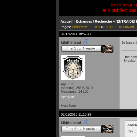
Si votre anc
et n'oubliez pas
Accueil
»
Echanges / Recherche
»
[ENTRAIDE] R
Pages:
Précédent
1
…
8
9
10
11
12
…
16
Suivant
31/12/2014 18:57:41
kikithehead
Je laisse 
... the col
- Skyclad
Age : 52
Inscrit(e): 25/08/2010
Messages: 14 100
Site Web
Hors ligne
02/01/2015 11:16:29
kikithehead
ead666
Ces 3