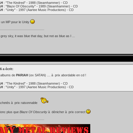
AH
: "The Kindred" - 1988 (Steamhammer) - CD
AH
: "Blaze Of Obscurity" - 1989 (Steamhammer) - CD
AH
: "Unity" - 1997 (Aartee Music Productions) - CD
e un MP pour le Unity
d grey sky, it was blue that day, but not as blue as I ...
 a écrit:
 albums de
PARIAH
(ex SATAN) .... à prix abordable en cd !
AH
: "The Kindred" - 1988 (Steamhammer) - CD
AH
: "Unity" - 1997 (Aartee Music Productions) - CD
achetés à prix raisonnable
donc plus que
Blaze Of Obscurity
à dénicher à prix correct