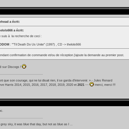
ehead a écrit:
elols666 a écrit:
 suis à la recherche de ceci :
ODOM
: "'Til Death Do Us Unite" (1997) , CD -> thelols666
endant confirmation de commande et/ou de réception j'ajoute la demande au premier post.
 sur Discogs !
t que son courage, qui ne lui disait rien, il se garda d'intervenir. » - Jules Renard
teve Harris 2014, 2015, 2016, 2017, 2018, 2019, 2020 et
2021
---
merci, merci !!!
nc.
d grey sky, it was blue that day, but not as blue as I ...