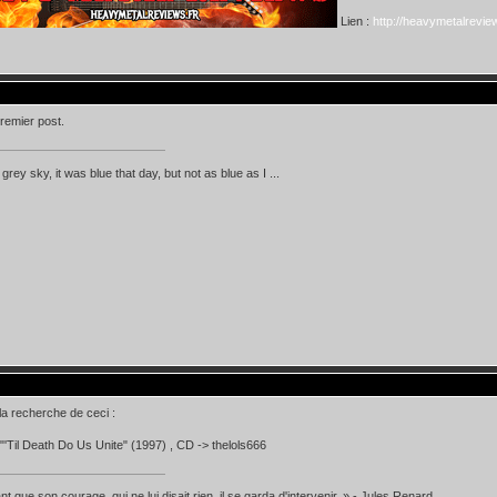
Lien :
http://heavymetalreview
premier post.
d grey sky, it was blue that day, but not as blue as I ...
la recherche de ceci :
 "'Til Death Do Us Unite" (1997) , CD -> thelols666
t que son courage, qui ne lui disait rien, il se garda d'intervenir. » - Jules Renard