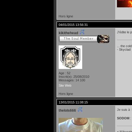
Hors ligne
04/01/2015 13:56:31
J'édite le 
kikithehead
... the col
- Skyclad
Age : 52
Inscrit(e): 25/08/2010
Messages: 14 100
Site Web
Hors ligne
13/01/2015 11:08:15
Je suis à 
thelols666
SODOM
:
« N'écoutan