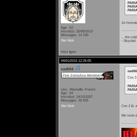
PARI
PARI
PARI
Je t'envoi
Age : 52
Inscrit(e): 25/08/2010
Messages: 14 100
... the col
Site Web
- Skyclad
Hors ligne
04/01/2015 12:26:05
ead666
ead666
Ces 3
PARI
Lieu : Marseille, France
PARI
Age : 54
Inscrit(e): 24/10/2007
Messages: 30 935
Site Web
Ces 2 là 
Me reste 