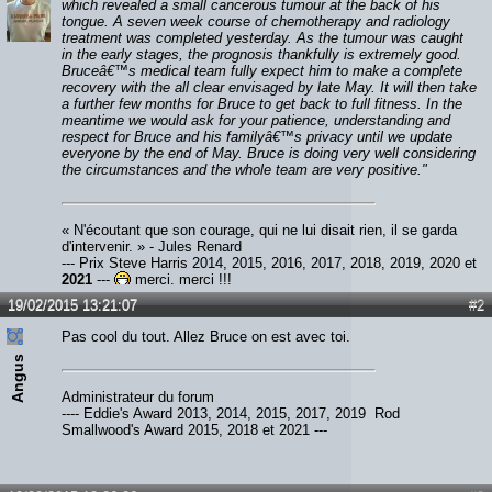
which revealed a small cancerous tumour at the back of his
tongue. A seven week course of chemotherapy and radiology
treatment was completed yesterday. As the tumour was caught
in the early stages, the prognosis thankfully is extremely good.
Bruceâ€™s medical team fully expect him to make a complete
recovery with the all clear envisaged by late May. It will then take
a further few months for Bruce to get back to full fitness. In the
meantime we would ask for your patience, understanding and
respect for Bruce and his familyâ€™s privacy until we update
everyone by the end of May. Bruce is doing very well considering
the circumstances and the whole team are very positive."
« N'écoutant que son courage, qui ne lui disait rien, il se garda
d'intervenir. » - Jules Renard
--- Prix Steve Harris 2014, 2015, 2016, 2017, 2018, 2019, 2020 et
2021
---
merci, merci !!!
19/02/2015 13:21:07
#2
Pas cool du tout. Allez Bruce on est avec toi.
Angus
Administrateur du forum
---- Eddie's Award 2013, 2014, 2015, 2017, 2019 Rod
Smallwood's Award 2015, 2018 et 2021 ---