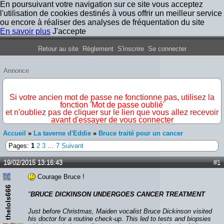
En poursuivant votre navigation sur ce site vous acceptez
l'utilisation de cookies destinés à vous offrir un meilleur service
ou encore à réaliser des analyses de fréquentation du site
En savoir plus
J'accepte
Forum Iron Maiden France
Retour au site
Règlement
S'inscrire
Se connecter
Annonce
IMPORTANT
Si votre ancien mot de passe ne fonctionne pas, utilisez la
fonction 'Mot de passe oublié'
et n'oubliez pas de cliquer sur le lien que vous allez recevoir
avant d'essayer de vous connecter
Accueil
»
La taverne d'Eddie
»
Bruce traité pour un cancer
Pages:
1
2
3
…
7
Suivant
19/02/2015 13:16:43
#1
Courage Bruce !
thelols666
"
BRUCE DICKINSON UNDERGOES CANCER TREATMENT
Just before Christmas, Maiden vocalist Bruce Dickinson visited
his doctor for a routine check-up. This led to tests and biopsies