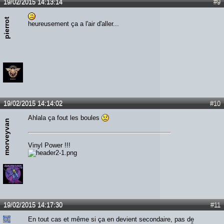
19/02/2015 14:13:14
#9
pierrot
heureusement ça a l'air d'aller...
19/02/2015 14:14:02
#10
Ahlala ça fout les boules
morveyvan
Vinyl Power !!!
19/02/2015 14:17:30
#11
En tout cas et même si ça en devient secondaire, pas de