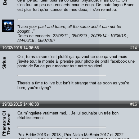
Beki
déjà perdu, idem pour sa condition physique, mais bon... On
s'en fout un peu des concerts pour le coup. De toute façon Bruce
est plus fort qu'un cancer de mes deux, il s'en remettra.
"
I see your past and future, all the same and it can not be
bought...
"
Dates de concerts:
27/06/11 ; 05/06/13 ; 20/06/14 ; 10/06/16 ;
(24/06/18 ; 05/07/18)
19/02/2015 14:36:56
#14
Oui, tu as raison c'est plutôt ça. ça vaut ce que ça vaut mais
Sirius
j'invite tout le monde à prendre pour photo de profil facebook une
photo de Bruce pour montrer tout notre soutien!
There's a time to live but isn't it strange that as soon as you're
born, you're dying?
19/02/2015 14:46:38
#15
P
h
a
n
t
o
m
O
f
T
h
e
B
e
a
s
Ca m'inquiète vraiment moi... Je lui souhaite un très bon
t
rétablissement...
Prix Eddie 2013 et 2018 ; Prix Nicko McBrain 2017 et 2022