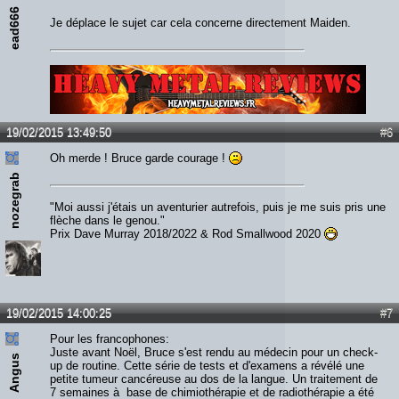
ead666
Je déplace le sujet car cela concerne directement Maiden.
Lien :
http://heavymetalreviews.fr/
19/02/2015 13:49:50
#6
Oh merde ! Bruce garde courage !
nozegrab
"Moi aussi j'étais un aventurier autrefois, puis je me suis pris une
flèche dans le genou."
Prix Dave Murray 2018/2022 & Rod Smallwood 2020
19/02/2015 14:00:25
#7
Pour les francophones:
Juste avant Noël, Bruce s'est rendu au médecin pour un check-
Angus
up de routine. Cette série de tests et d'examens a révélé une
petite tumeur cancéreuse au dos de la langue. Un traitement de
7 semaines à base de chimiothérapie et de radiothérapie a été