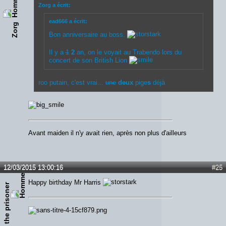
Zorg a écrit:
ead666 a écrit:
Zorg
Bon anniversaire au boss.
Il y a
1
2
an, on le voyait au Trabendo lors du
concert de son British Lion
roo putain, c'est vrai...
une
deux
pige
s
déjà
Avant maiden il n'y avait rien, après non plus d'ailleurs
12/03/2015 13:00:16
#25
Happy birthday Mr Harris
the prisoner