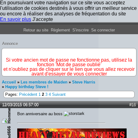
En poursuivant votre navigation sur ce site vous acceptez
l'utilisation de cookies destinés à vous offrir un meilleur service
ou encore à réaliser des analyses de fréquentation du site
En savoir plus
J'accepte
Forum Iron Maiden France
Retour au site
Règlement
S'inscrire
Se connecter
Annonce
IMPORTANT
Si votre ancien mot de passe ne fonctionne pas, utilisez la
fonction 'Mot de passe oublié'
et n'oubliez pas de cliquer sur le lien que vous allez recevoir
avant d'essayer de vous connecter
Accueil
»
Les membres de Maiden
»
Steve Harris
»
Happy birthday Steve !
Pages:
Précédent
1
2
3
4
Suivant
12/03/2015 06:57:00
#16
Bon anniversaire au boss
ead666