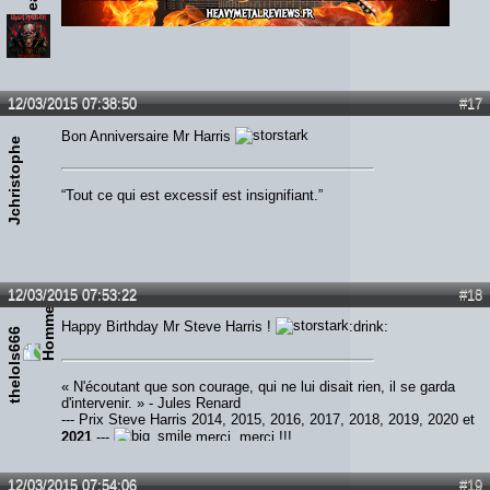
Lien :
http://heavymetalreviews.fr/
12/03/2015 07:38:50
#17
Bon Anniversaire Mr Harris
Jchristophe
“Tout ce qui est excessif est insignifiant.”
12/03/2015 07:53:22
#18
Happy Birthday Mr Steve Harris !
:drink:
thelols666
« N'écoutant que son courage, qui ne lui disait rien, il se garda
d'intervenir. » - Jules Renard
--- Prix Steve Harris 2014, 2015, 2016, 2017, 2018, 2019, 2020 et
2021
---
merci, merci !!!
12/03/2015 07:54:06
#19