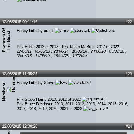
12/03/2015 09:11:16
#22
P
h
a
n
t
o
m
O
f
T
h
e
B
e
a
s
Happy birthday au roi
t
Prix Eddie 2013 et 2018 ; Prix Nicko McBrain 2017 et 2022
27/06/11 ; 05/06/13 ; 20/06/14 ; 10/06/16 ; 24/06/18 ; 05/07/18 ;
06/07/18 ; 17/06/23 ; 19/07/25 ; 19/06/26
12/03/2015 11:35:25
#23
Happy birthday Steve
!
Narchost
Prix Steve Harris 2010, 2012 et 2022
!!
Prix Bruce Dickinson 2010, 2011, 2012, 2013, 2014, 2015, 2016,
2017, 2018, 2019, 2020, 2021 et 2022
!!
12/03/2015 12:00:26
#24