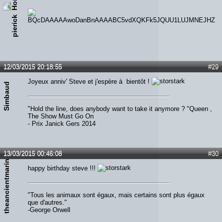
pierick
12/03/2015 20:18:55
#29
Joyeux anniv' Steve et j'espère à bientôt !
Simbaud
"Hold the line, does anybody want to take it anymore ? "Queen ,
The Show Must Go On
- Prix Janick Gers 2014
13/03/2015 00:46:08
#30
theancientmariner
happy birthday steve !!!
"Tous les animaux sont égaux, mais certains sont plus égaux
que d'autres."
-George Orwell