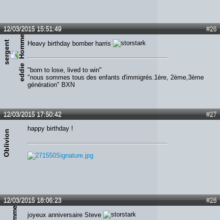
12/03/2015 15:51:49
#26
s
e
r
g
e
n
t
e
d
d
i
Heavy birthday bomber harris
e
"born to lose, lived to win"
"nous sommes tous des enfants d'immigrés.1ère, 2ème,3ème
génération" BXN
12/03/2015 17:50:42
#27
happy birthday !
Oblivion
12/03/2015 18:06:23
#28
joyeux anniversaire Steve