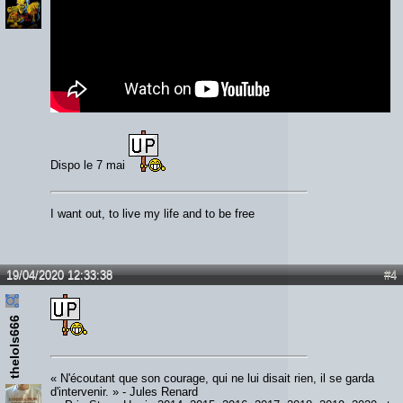
Dispo le 7 mai
I want out, to live my life and to be free
19/04/2020 12:33:38
#4
thelols666
« N'écoutant que son courage, qui ne lui disait rien, il se garda
d'intervenir. » - Jules Renard