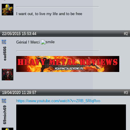
I want out, to live my life and to be free
22/05/2015 15:53:44
#2
Génial ! Merci
ead666
Lien :
http://heavymetalreviews.fr/
19/04/2020 11:29:57
#3
https://www.youtube.com/watch?v=ZRB_5RIqRvo
69mich69