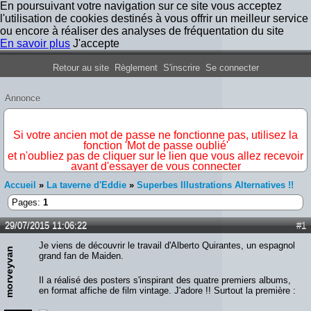
En poursuivant votre navigation sur ce site vous acceptez
l'utilisation de cookies destinés à vous offrir un meilleur service
ou encore à réaliser des analyses de fréquentation du site
En savoir plus
J'accepte
Forum Iron Maiden France
Retour au site
Règlement
S'inscrire
Se connecter
Annonce
IMPORTANT
Si votre ancien mot de passe ne fonctionne pas, utilisez la
fonction 'Mot de passe oublié'
et n'oubliez pas de cliquer sur le lien que vous allez recevoir
avant d'essayer de vous connecter
Accueil
»
La taverne d'Eddie
»
Superbes Illustrations Alternatives !!
Pages:
1
29/07/2015 11:06:22
#1
Je viens de découvrir le travail d'Alberto Quirantes, un espagnol
morveyvan
grand fan de Maiden.
Il a réalisé des posters s'inspirant des quatre premiers albums,
en format affiche de film vintage. J'adore !! Surtout la première :