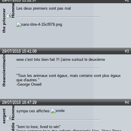
Les deux premiers sont pas mal
the prisoner
29/07/2015 15:41:08
#3
theancientmariner
wow c'est très bien fait !!! j'aime surtout le deuxième
"Tous les animaux sont égaux, mais certains sont plus égaux
que d'autres."
-George Orwell
29/07/2015 16:47:29
#4
s
e
r
g
e
n
t
e
d
d
i
sympa ces affiches
e
"born to lose, lived to win"