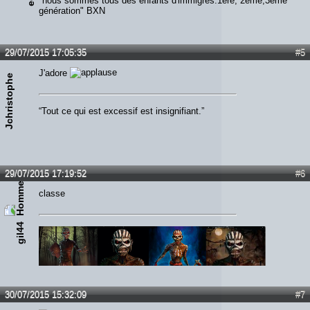
"nous sommes tous des enfants d'immigrés.1ère, 2ème,3ème
génération" BXN
29/07/2015 17:05:35
#5
J'adore
Jchristophe
“Tout ce qui est excessif est insignifiant.”
29/07/2015 17:19:52
#6
classe
gil44
30/07/2015 15:32:09
#7