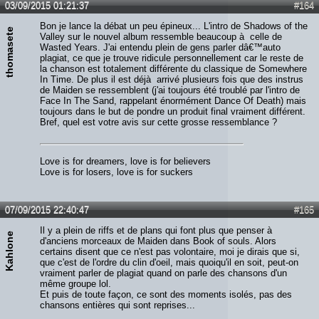
03/09/2015 01:21:37
#164
Bon je lance la débat un peu épineux... L'intro de Shadows of the
thomasete
Valley sur le nouvel album ressemble beaucoup à celle de
Wasted Years. J'ai entendu plein de gens parler dâ€™auto
plagiat, ce que je trouve ridicule personnellement car le reste de
la chanson est totalement différente du classique de Somewhere
In Time. De plus il est déjà arrivé plusieurs fois que des instrus
de Maiden se ressemblent (j'ai toujours été troublé par l'intro de
Face In The Sand, rappelant énormément Dance Of Death) mais
toujours dans le but de pondre un produit final vraiment différent.
Bref, quel est votre avis sur cette grosse ressemblance ?
Love is for dreamers, love is for believers
Love is for losers, love is for suckers
07/09/2015 22:40:47
#165
Il y a plein de riffs et de plans qui font plus que penser à
Kahlone
d'anciens morceaux de Maiden dans Book of souls. Alors
certains disent que ce n'est pas volontaire, moi je dirais que si,
que c'est de l'ordre du clin d'oeil, mais quoiqu'il en soit, peut-on
vraiment parler de plagiat quand on parle des chansons d'un
même groupe lol.
Et puis de toute façon, ce sont des moments isolés, pas des
chansons entières qui sont reprises...