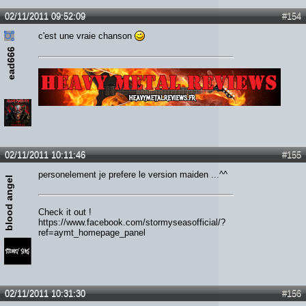
02/11/2011 09:52:09
#154
c'est une vraie chanson
ead666
Lien :
http://heavymetalreviews.fr/
02/11/2011 10:11:46
#155
personelement je prefere le version maiden ...^^
blood angel
Check it out !
https://www.facebook.com/stormyseasofficial/?
ref=aymt_homepage_panel
02/11/2011 10:31:30
#156