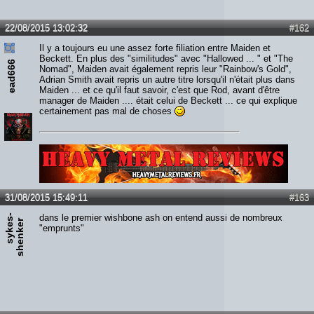
22/08/2015 13:02:32
#162
Il y a toujours eu une assez forte filiation entre Maiden et
Beckett. En plus des "similitudes" avec "Hallowed ... " et "The
ead666
Nomad", Maiden avait également repris leur "Rainbow's Gold",
Adrian Smith avait repris un autre titre lorsqu'il n'était plus dans
Maiden ... et ce qu'il faut savoir, c'est que Rod, avant d'être
manager de Maiden .... était celui de Beckett ... ce qui explique
certainement pas mal de choses
Lien :
http://heavymetalreviews.fr/
31/08/2015 15:49:11
#163
s
y
k
e
s
-
s
h
e
n
k
e
dans le premier wishbone ash on entend aussi de nombreux
r
"emprunts"