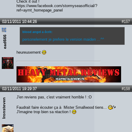
Check it out !
https://www.facebook.com/stormyseasofficial/?
ref=aymt_homepage_panel
02/11/2011 10:44:26
#157
blood angel a écrit:
ead666
personelement je prefere le version maiden ...^^
heureusement
Lien :
http://heavymetalreviews.fr/
02/11/2011 19:29:37
#158
J'en reviens pas, c'est vraiment horrible ! :O
Ironsteven
Faudrait faire écouter ça à Mister Smallwood tiens...
J'imagine trop bien sa réaction !