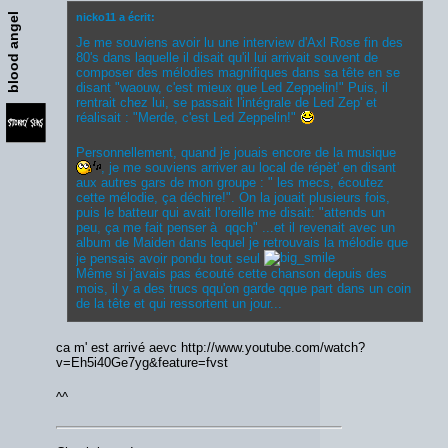
blood angel
nicko11 a écrit:
Je me souviens avoir lu une interview d'Axl Rose fin des
80's dans laquelle il disait qu'il lui arrivait souvent de
composer des mélodies magnifiques dans sa tête en se
disant "waouw, c'est mieux que Led Zeppelin!" Puis, il
rentrait chez lui, se passait l'intégrale de Led Zep' et
réalisait : "Merde, c'est Led Zeppelin!"
Personnellement, quand je jouais encore de la musique
, je me souviens arriver au local de répèt' en disant
aux autres gars de mon groupe : " les mecs, écoutez
cette mélodie, ça déchire!". On la jouait plusieurs fois,
puis le batteur qui avait l'oreille me disait: "attends un
peu, ça me fait penser à qqch" ...et il revenait avec un
album de Maiden dans lequel je retrouvais la mélodie que
je pensais avoir pondu tout seul
Même si j'avais pas écouté cette chanson depuis des
mois, il y a des trucs qqu'on garde qque part dans un coin
de la tête et qui ressortent un jour...
ca m' est arrivé aevc http://www.youtube.com/watch?
v=Eh5i40Ge7yg&feature=fvst
^^