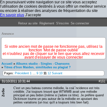
En poursuivant votre navigation sur ce site vous acceptez
l'utilisation de cookies destinés à vous offrir un meilleur service
ou encore à réaliser des analyses de fréquentation du site
En savoir plus
J'accepte
Forum Iron Maiden France
Retour au site
Règlement
S'inscrire
Se connecter
Annonce
IMPORTANT
Si votre ancien mot de passe ne fonctionne pas, utilisez la
fonction 'Mot de passe oublié'
et n'oubliez pas de cliquer sur le lien que vous allez recevoir
avant d'essayer de vous connecter
Accueil
»
Albums studio - Singles - Chansons
»
Titres d'Iron Maiden, similitudes ou plagiat ?
Pages:
Précédent
1
…
9
10
11
12
Suivant
31/10/2011 10:31:44
#151
C'est un peu bateau comme mélodie, la coà¯ncidence est très
ZoSo
crédible. J'ai toujours trouvé que WTWWB avait une mélodie
principal un peu bidon (même si j'adore ce titre). Je préfère quand
Dickinson tourne un peu autour de la mélodie en ajoutant des
petites variations (un truc qu'il a toujours très bien fait).