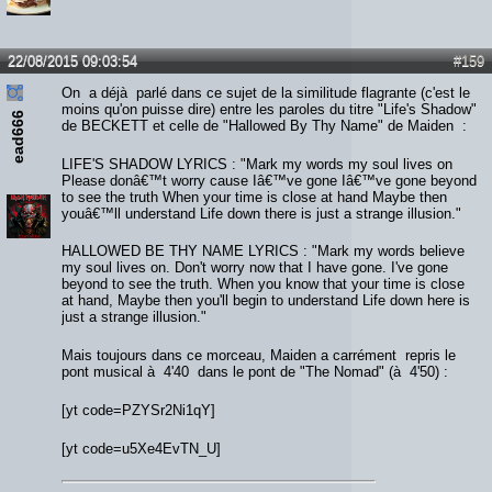
22/08/2015 09:03:54
#159
On a déjà parlé dans ce sujet de la similitude flagrante (c'est le
moins qu'on puisse dire) entre les paroles du titre "Life's Shadow"
ead666
de BECKETT et celle de "Hallowed By Thy Name" de Maiden :
LIFE'S SHADOW LYRICS : "Mark my words my soul lives on
Please donâ€™t worry cause Iâ€™ve gone Iâ€™ve gone beyond
to see the truth When your time is close at hand Maybe then
youâ€™ll understand Life down there is just a strange illusion."
HALLOWED BE THY NAME LYRICS : "Mark my words believe
my soul lives on. Don't worry now that I have gone. I've gone
beyond to see the truth. When you know that your time is close
at hand, Maybe then you'll begin to understand Life down here is
just a strange illusion."
Mais toujours dans ce morceau, Maiden a carrément repris le
pont musical à 4'40 dans le pont de "The Nomad" (à 4'50) :
[yt code=PZYSr2Ni1qY]
[yt code=u5Xe4EvTN_U]