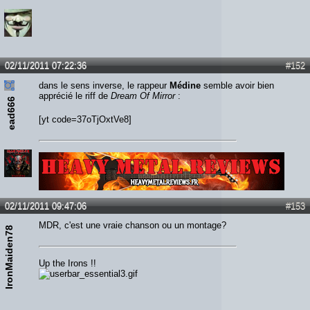
02/11/2011 07:22:36
#152
dans le sens inverse, le rappeur
Médine
semble avoir bien
apprécié le riff de
Dream Of Mirror
:
ead666
[yt code=37oTjOxtVe8]
Lien :
http://heavymetalreviews.fr/
02/11/2011 09:47:06
#153
MDR, c'est une vraie chanson ou un montage?
IronMaiden78
Up the Irons !!