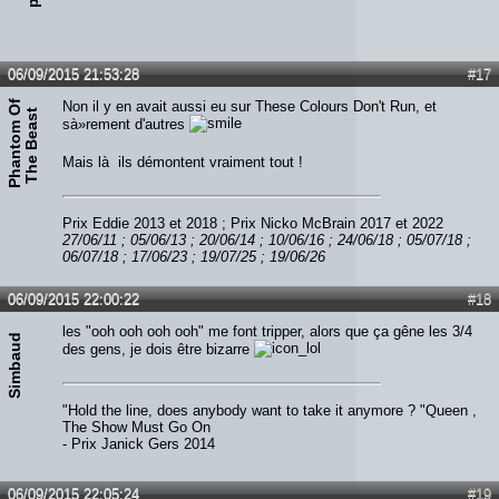
06/09/2015 21:53:28
#17
P
h
a
n
t
o
m
O
f
T
h
e
B
e
a
s
Non il y en avait aussi eu sur These Colours Don't Run, et
t
sà»rement d'autres
Mais là ils démontent vraiment tout !
Prix Eddie 2013 et 2018 ; Prix Nicko McBrain 2017 et 2022
27/06/11 ; 05/06/13 ; 20/06/14 ; 10/06/16 ; 24/06/18 ; 05/07/18 ;
06/07/18 ; 17/06/23 ; 19/07/25 ; 19/06/26
06/09/2015 22:00:22
#18
les "ooh ooh ooh ooh" me font tripper, alors que ça gêne les 3/4
Simbaud
des gens, je dois être bizarre
"Hold the line, does anybody want to take it anymore ? "Queen ,
The Show Must Go On
- Prix Janick Gers 2014
06/09/2015 22:05:24
#19