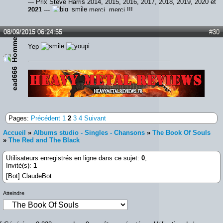
--- Prix Steve Harris 2014, 2015, 2016, 2017, 2018, 2019, 2020 et
2021
---
merci, merci !!!
08/09/2015 06:24:55
#30
Yep
ead666
Lien :
http://heavymetalreviews.fr/
Pages:
Précédent
1
2
3
4
Suivant
Accueil
»
Albums studio - Singles - Chansons
»
The Book Of Souls
»
The Red and The Black
Utilisateurs enregistrés en ligne dans ce sujet:
0
,
Invité(s):
1
[Bot] ClaudeBot
Atteindre