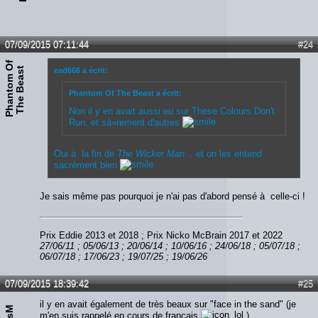
07/09/2015 07:11:44
#24
P
h
a
n
t
o
m
O
f
T
h
e
B
e
a
s
t
ead666 a écrit:
Phantom Of The Beast a écrit:
Non il y en avait aussi eu sur These Colours Don't
Run, et sà»rement d'autres
Oui à la fin de
The Wicker Man
.. et on les entend
sacrément bien
Je sais même pas pourquoi je n'ai pas d'abord pensé à celle-ci !
Prix Eddie 2013 et 2018 ; Prix Nicko McBrain 2017 et 2022
27/06/11 ; 05/06/13 ; 20/06/14 ; 10/06/16 ; 24/06/18 ; 05/07/18 ;
06/07/18 ; 17/06/23 ; 19/07/25 ; 19/06/26
07/09/2015 18:39:42
#25
il y en avait également de très beaux sur "face in the sand" (je
m'en suis rappelé en cours de français
)