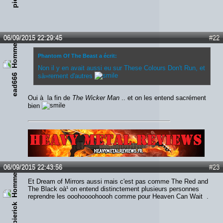
06/09/2015 22:29:45
#22
Phantom Of The Beast a écrit:
Non il y en avait aussi eu sur These Colours Don't Run, et
ead666
sà»rement d'autres
Oui à la fin de
The Wicker Man
.. et on les entend sacrément
bien
Lien :
http://heavymetalreviews.fr/
06/09/2015 22:43:56
#23
Et Dream of Mirrors aussi mais c'est pas comme The Red and
The Black oà¹ on entend distinctement plusieurs personnes
reprendre les ooohoooohoooh comme pour Heaven Can Wait .
pierick