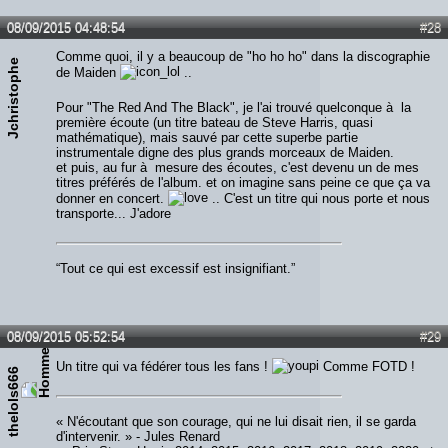
08/09/2015 04:48:54
#28
Comme quoi, il y a beaucoup de "ho ho ho" dans la discographie
Jchristophe
de Maiden
..
Pour "The Red And The Black", je l'ai trouvé quelconque à la
première écoute (un titre bateau de Steve Harris, quasi
mathématique), mais sauvé par cette superbe partie
instrumentale digne des plus grands morceaux de Maiden.
et puis, au fur à mesure des écoutes, c'est devenu un de mes
titres préférés de l'album. et on imagine sans peine ce que ça va
donner en concert.
.. C'est un titre qui nous porte et nous
transporte... J'adore
“Tout ce qui est excessif est insignifiant.”
08/09/2015 05:52:54
#29
Un titre qui va fédérer tous les fans !
Comme FOTD !
thelols666
« N'écoutant que son courage, qui ne lui disait rien, il se garda
d'intervenir. » - Jules Renard