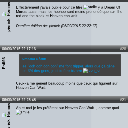
Effectivement j'avais oublié pour ce titre
y a Dream Of
Mirrors aussi mais les hoohoo sont moins prononcé que sur The
red and the black et Heaven can wait.
pierick
Dernière édition de: pierick (06/09/2015 22:22:17)
06/09/2015 22:17:16
#20
Phil93
Simbaud a écrit:
les "ooh ooh ooh ooh" me font tripper, alors que ça gêne
les 3/4 des gens, je dois être bizarre
Ceux-la me gênent beaucoup moins que ceux qui figurent sur
Heaven Can Wait.
06/09/2015 22:23:48
#21
Ah et moi je les préfèrent sur Heaven Can Wait , comme quoi
pierick