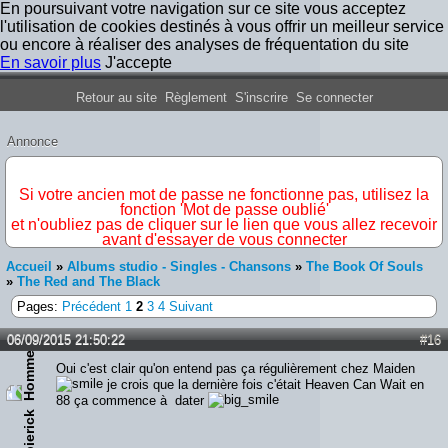
En poursuivant votre navigation sur ce site vous acceptez
l'utilisation de cookies destinés à vous offrir un meilleur service
ou encore à réaliser des analyses de fréquentation du site
En savoir plus
J'accepte
Forum Iron Maiden France
Retour au site
Règlement
S'inscrire
Se connecter
Annonce
IMPORTANT
Si votre ancien mot de passe ne fonctionne pas, utilisez la
fonction 'Mot de passe oublié'
et n'oubliez pas de cliquer sur le lien que vous allez recevoir
avant d'essayer de vous connecter
Accueil
»
Albums studio - Singles - Chansons
»
The Book Of Souls
»
The Red and The Black
Pages:
Précédent
1
2
3
4
Suivant
06/09/2015 21:50:22
#16
Oui c'est clair qu'on entend pas ça régulièrement chez Maiden
je crois que la dernière fois c'était Heaven Can Wait en
88 ça commence à dater
pierick