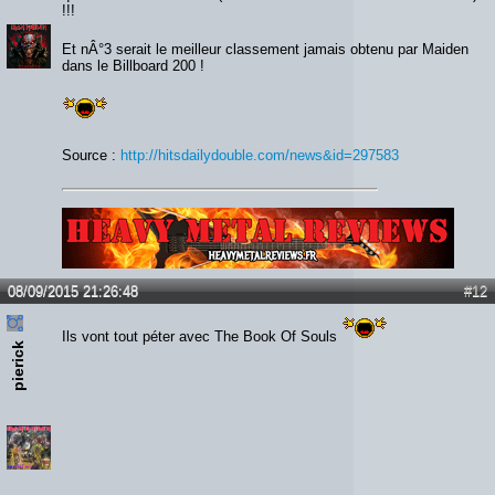
!!!
Et nÂ°3 serait le meilleur classement jamais obtenu par Maiden
dans le Billboard 200 !
Source :
http://hitsdailydouble.com/news&id=297583
Lien :
http://heavymetalreviews.fr/
08/09/2015 21:26:48
#12
Ils vont tout péter avec The Book Of Souls
pierick