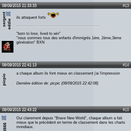
08/09/2015 21:33:33
#13
s
e
r
e
n
t
e
d
d
i
ils attaquent forts
g
e
"born to lose, lived to win"
"nous sommes tous des enfants d'immigrés.1ère, 2ème,3ème
génération" BXN
08/09/2015 22:41:13
#14
a chaque album ils font mieux en classement j'ai l'impression
picpic
Dernière édition de: picpic (08/09/2015 22:42:08)
08/09/2015 22:43:22
#15
Oui clairement depuis "Brave New World", chaque album a fait
mieux que le précédent en terme de classement dans les charts
ead666
mondiaux.