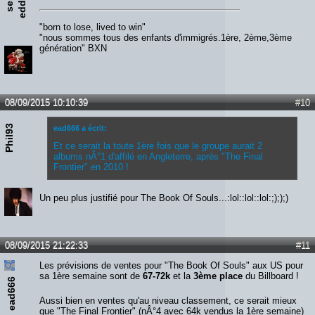
g
e
"born to lose, lived to win"
"nous sommes tous des enfants d'immigrés.1ère, 2ème,3ème
génération" BXN
08/09/2015 10:10:39
#10
Phil93
ead666 a écrit:
Et ce serait la toute 1ère fois que le groupe aurait 2
albums nÂ°1 d'affilé en Angleterre, après "The Final
Frontier" en 2010 !
Un peu plus justifié pour The Book Of Souls...:lol::lol::lol:;););)
08/09/2015 21:22:33
#11
Les prévisions de ventes pour "The Book Of Souls" aux US pour
sa 1ère semaine sont de
67-72k
et la
3ème place
du Billboard !
ead666
Aussi bien en ventes qu'au niveau classement, ce serait mieux
que "The Final Frontier" (nÂ°4 avec 64k vendus la 1ère semaine)