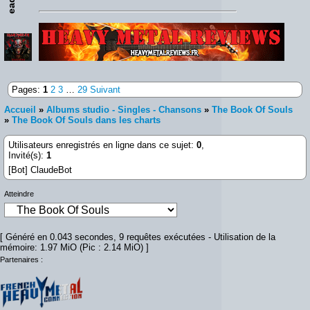
Lien :
http://heavymetalreviews.fr/
Pages:
1
2
3
…
29
Suivant
Accueil
»
Albums studio - Singles - Chansons
»
The Book Of Souls
»
The Book Of Souls dans les charts
Utilisateurs enregistrés en ligne dans ce sujet:
0
,
Invité(s):
1
[Bot] ClaudeBot
Atteindre
[ Généré en 0.043 secondes, 9 requêtes exécutées - Utilisation de la
mémoire: 1.97 MiO (Pic : 2.14 MiO) ]
Partenaires :