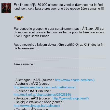
Et s'ils ont déjà 30.000 albums de vendus d'avance sur le 2nd
lundi soir, cela laisse présager une très grosse 1ère semaine !!!
Par contre le groupe ne sera certainement pas nÂ°1 aux US car
3 groupes sont pressentis pour se battre pour la 1ère place dont
Five Finger Death Punch.
Autre nouvelle : l'album devrait être certifié Or au Chili dès la fin
de la semaine !!!!
----------------------------------------------------------------------------------------------
----------------------------------------------
1ère semaine :
----------------------------------------------------------------------------------------------
----------------------------------------------
- Allemagne :
nÂ°1
(source :
http://www.charts.de/alben/)
- Australie : nÂ°2 (source
http://www.ariacharts.com.au/chart/albums)
- Autriche :
nÂ°1
(source :
http://oe3.orf.at/charts/stories/2602614/)
- Belgique :
nÂ°1
(source :
http://www.ultratop.be/nl/)
- Belgique Wallonie : nÂ°2 (source :
http://www.ultratop.be/fr/albums)
- Canada : nÂ°2 (source :