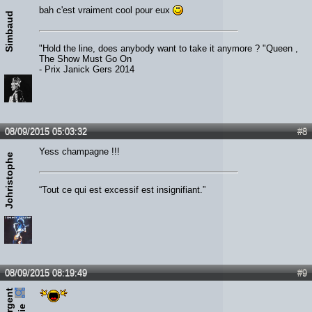
bah c'est vraiment cool pour eux
Simbaud
"Hold the line, does anybody want to take it anymore ? "Queen ,
The Show Must Go On
- Prix Janick Gers 2014
08/09/2015 05:03:32
#8
Yess champagne !!!
Jchristophe
“Tout ce qui est excessif est insignifiant.”
08/09/2015 08:19:49
#9
s
e
r
e
n
t
e
d
d
i