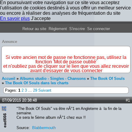
En poursuivant votre navigation sur ce site vous acceptez
l'utilisation de cookies destinés à vous offrir un meilleur service
ou encore à réaliser des analyses de fréquentation du site
En savoir plus
J'accepte
Forum Iron Maiden France
Retour au site
Règlement
S'inscrire
Se connecter
Annonce
IMPORTANT
Si votre ancien mot de passe ne fonctionne pas, utilisez la
fonction 'Mot de passe oublié'
et n'oubliez pas de cliquer sur le lien que vous allez recevoir
avant d'essayer de vous connecter
Accueil
»
Albums studio - Singles - Chansons
»
The Book Of Souls
»
The Book Of Souls dans les charts
Pages:
1
2
3
…
29
Suivant
07/09/2015 20:38:48
#1
"The Book Of Souls" va être nÂ°1 en Angleterre à la fin de la
semaine.
ead666
Ce sera le 5ème album nÂ°1 chez eux !!
Source:
Blabbermouth