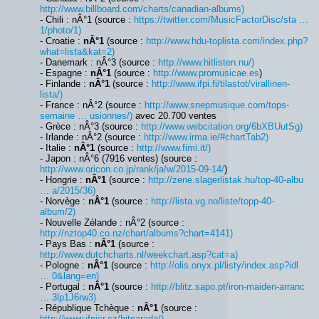
http://www.billboard.com/charts/canadian-albums)
- Chili : nÂ°1 (source :
https://twitter.com/MusicFactorDisc/sta …
1/photo/1)
- Croatie :
nÂ°1
(source :
http://www.hdu-toplista.com/index.php?
what=lista&kat=2)
- Danemark : nÂ°3 (source :
http://www.hitlisten.nu/)
- Espagne :
nÂ°1
(source :
http://www.promusicae.es
)
- Finlande :
nÂ°1
(source :
http://www.ifpi.fi/tilastot/virallinen-
lista/)
- France : nÂ°2 (source :
http://www.snepmusique.com/tops-
semaine … usionnes/)
avec 20.700 ventes
- Grèce : nÂ°3 (source :
http://www.webcitation.org/6bXBUutSg)
- Irlande : nÂ°2 (source :
http://www.irma.ie/#chartTab2)
- Italie :
nÂ°1
(source :
http://www.fimi.it/)
- Japon : nÂ°6 (7916 ventes) (source :
http://www.oricon.co.jp/rank/ja/w/2015-09-14/
)
- Hongrie :
nÂ°1
(source :
http://zene.slagerlistak.hu/top-40-albu
… a/2015/36)
- Norvège :
nÂ°1
(source :
http://lista.vg.no/liste/topp-40-
album/2)
- Nouvelle Zélande : nÂ°2 (source :
http://nztop40.co.nz/chart/albums?chart=4141)
- Pays Bas :
nÂ°1
(source :
http://www.dutchcharts.nl/weekchart.asp?cat=a)
- Pologne :
nÂ°1
(source :
http://olis.onyx.pl/listy/index.asp?idl
… 0&lang=en)
- Portugal :
nÂ°1
(source :
http://blitz.sapo.pt/iron-maiden-arranc
… 3lp1J6rw3)
- République Tchèque :
nÂ°1
(source :
http://www.ifpicr.cz/hitparada/)