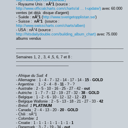
- Royaume Unis :
nÂ°1
(source :
http://www.officialcharts.com/charts/al … t-update/)
avec 60.000
ventes (et déjà disque d'argent)
- Suède :
nÂ°1
(
http://www.sverigetopplistan.se/
)
- Suisse :
nÂ°1
(source :
http://www.swisscharts.com/charts/alben)
- USA : nÂ°4 (source :
http://hitsdailydouble.com/building_album_chart)
avec 75.000
albums vendus
----------------------------------------------------------------------------------------------
----------------------------------------------
Semaines 1, 2 , 3, 4 ,5, 6, 7 et 8 :
----------------------------------------------------------------------------------------------
----------------------------------------------
- Afrique du Sud: 4
- Allemagne : 1 - 4 - 7 - 12 - 14 - 17 - 14 -
15
-
GOLD
- Argentine : 1 - 2 - 4 - 8 -
11
- ? - ?
- Australie : 2 - 5 - 10 - 16 - 25 - 27 - 42 -
out
- Autriche : 1 - 7 - 7 - 12 - 19 - 27 - 32 -
38
-
GOLD
- Belgique : 1 - 2 - 6 - 10 - 12 - 12 - 12 -
23
- Belgique Wallonie : 2 - 5 - 13 - 18 - 21 - 27 - 33 -
42
- Brésil: 1
PLATINUM
- Canada : 2 - 4 - 13 - 20 -
20
-
GOLD
- Chili : nÂ°1
- Colombie: 1
- Croatie : 1 - 1 - 1 - 1 - 1 - 1 - 1 -
1
- Danemark : 3 - 7 - 19 - 34 -
out