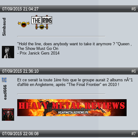
07/09/2015 21:04:27
#5
Simbaud
"Hold the line, does anybody want to take it anymore ? "Queen ,
The Show Must Go On
- Prix Janick Gers 2014
07/09/2015 21:36:10
#6
Et ce serait la toute 1ère fois que le groupe aurait 2 albums nÂ°1
d'affilé en Angleterre, après "The Final Frontier" en 2010 !
ead666
Lien :
http://heavymetalreviews.fr/
07/09/2015 22:06:08
#7