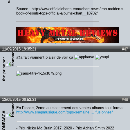
Source : http://www.officialcharts.com/chart-news/iron-maiden-s-
book-of-souls-tops-official-albums-chart__10702/
Lien :
http://heavymetalreviews.fr/
11/09/2015 18:35:21
#47
à‡a fait vraiment plaisir de voir ça
the prisoner
12/09/2015 06:53:21
#48
En France, 2eme au classement des ventes albums tout format..
IRONPASCAL
http://www.snepmusique.com/tops-semaine … fusionnes/
- Prix Nicko Mc Brain 2017, 2020 - Prix Adrian Smith 2022