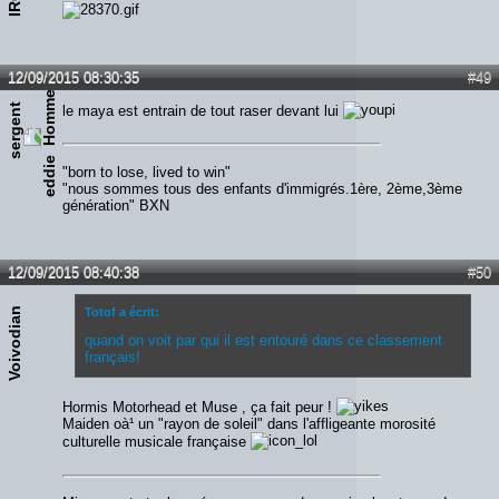
12/09/2015 08:30:35
#49
s
e
r
g
e
n
t
e
d
d
i
le maya est entrain de tout raser devant lui
e
"born to lose, lived to win"
"nous sommes tous des enfants d'immigrés.1ère, 2ème,3ème
génération" BXN
12/09/2015 08:40:38
#50
Voivodian
Totof a écrit:
quand on voit par qui il est entouré dans ce classement
français!
Hormis Motorhead et Muse , ça fait peur !
Maiden oà¹ un "rayon de soleil" dans l'affligeante morosité
culturelle musicale française