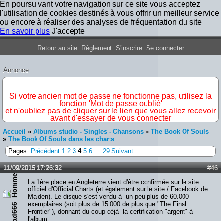
En poursuivant votre navigation sur ce site vous acceptez
l'utilisation de cookies destinés à vous offrir un meilleur service
ou encore à réaliser des analyses de fréquentation du site
En savoir plus
J'accepte
Forum Iron Maiden France
Retour au site
Règlement
S'inscrire
Se connecter
Annonce
IMPORTANT
Si votre ancien mot de passe ne fonctionne pas, utilisez la
fonction 'Mot de passe oublié'
et n'oubliez pas de cliquer sur le lien que vous allez recevoir
avant d'essayer de vous connecter
Accueil
»
Albums studio - Singles - Chansons
»
The Book Of Souls
»
The Book Of Souls dans les charts
Pages:
Précédent
1
2
3
4
5
6
…
29
Suivant
11/09/2015 17:26:32
#46
La 1ère place en Angleterre vient d'être confirmée sur le site
officiel d'Official Charts (et également sur le site / Facebook de
Maiden). Le disque s'est vendu à un peu plus de 60.000
exemplaires (soit plus de 15.000 de plus que "The Final
ead666
Frontier"), donnant du coup déjà la certification "argent" à
l'album.