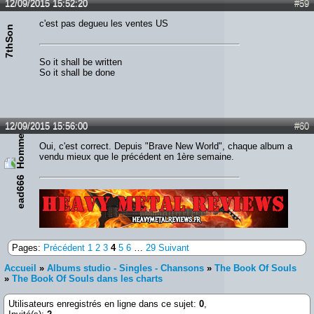
12/09/2015 15:52:20
#59
c'est pas degueu les ventes US
7thSon
So it shall be written
So it shall be done
12/09/2015 15:56:00
#60
Oui, c'est correct. Depuis "Brave New World", chaque album a
vendu mieux que le précédent en 1ère semaine.
ead666
Lien :
http://heavymetalreviews.fr/
Pages:
Précédent
1
2
3
4
5
6
…
29
Suivant
Accueil
»
Albums studio - Singles - Chansons
»
The Book Of Souls
»
The Book Of Souls dans les charts
Utilisateurs enregistrés en ligne dans ce sujet:
0
,