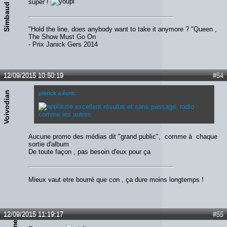
super !
Simbaud
"Hold the line, does anybody want to take it anymore ? "Queen ,
The Show Must Go On
- Prix Janick Gers 2014
12/09/2015 10:50:19
#54
Voivodian
pierick a écrit:
excellent résultat et sans passage radio
comme les autres .
Aucune promo des médias dit "grand public", comme à chaque
sortie d'album
De toute façon , pas besoin d'eux pour ça
Mieux vaut etre bourré que con , ça dure moins longtemps !
12/09/2015 11:19:17
#55