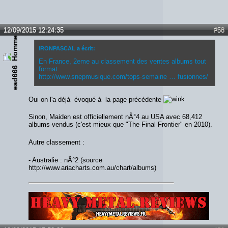
12/09/2015 12:24:35
#58
IRONPASCAL a écrit:
En France, 2eme au classement des ventes albums tout
format..
ead666
http://www.snepmusique.com/tops-semaine … fusionnes/
Oui on l'a déjà évoqué à la page précédente
Sinon, Maiden est officiellement nÂ°4 au USA avec 68,412
albums vendus (c'est mieux que "The Final Frontier" en 2010).
Autre classement :
- Australie : nÂ°2 (source
http://www.ariacharts.com.au/chart/albums)
Lien :
http://heavymetalreviews.fr/