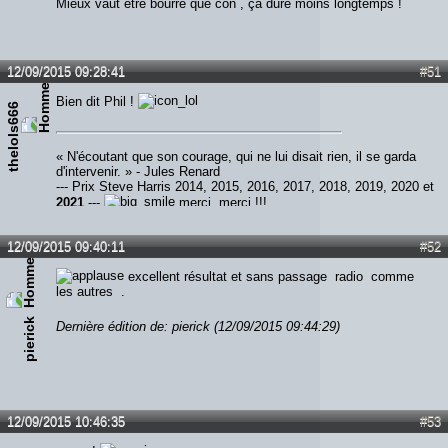
Mieux vaut etre bourré que con , ça dure moins longtemps !
12/09/2015 09:28:41
#51
Bien dit Phil !
thelols666
« N'écoutant que son courage, qui ne lui disait rien, il se garda
d'intervenir. » - Jules Renard
--- Prix Steve Harris 2014, 2015, 2016, 2017, 2018, 2019, 2020 et
2021
---
merci, merci !!!
12/09/2015 09:40:11
#52
excellent résultat et sans passage radio comme
les autres .
pierick
Dernière édition de: pierick (12/09/2015 09:44:29)
12/09/2015 10:46:35
#53