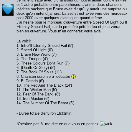
Je l'ai envisagé avec 5 chansons du nouvel album dont 4 sà»res
et 1 autre probable entre parenthèses. J'ai mis deux chansons
inédites sachant que Bruce avait dit qu'il y aurait une surprise ou
deux qu'on entend jamais. La setlist est axée vers des morceaux
post-2000 avec quelques classiques quand même.
J'ai hésité pour le morceau d'ouverture entre Speed Of Light ou If
Eternity Should Fail, car la première pète le feu et je la verrai
bien en ouverture. Vous m'en donnerez votre avis.
La voici:
1. Intro/If Eternity Should Fail (9')
2. Speed Of Light (6')
3. Brave New World (7')
4. The Trooper (4')
5. These Colours Don't Run (7')
6. (Death Or Glory) (5')
7. The Book Of Souls (11')
8. Chanson surprise à débattre
9. El Dorado (6')
10. The Red And The Black (14')
11. The Wicker Man (5')
12. Fear Of The Dark (8')
13. Iron Maiden (6')
14. The Number Of The Beast (5')
- Durée totale d'environ 1h33min.
N'hésitez pas à me dire ce que vous en pensez