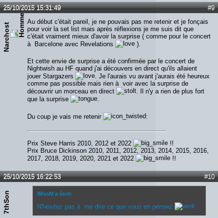
25/10/2015 15:31:49
#9
Au début c'était pareil, je ne pouvais pas me retenir et je fonçais
Narchost
pour voir la set list mais après réflexions je me suis dit que
c'était vraiment mieux d'avoir la surprise ( comme pour le concert
à Barcelone avec Revelations
).
Et cette envie de surprise a été confirmée par le concert de
Nightwish au HF quand j'ai découvers en direct qu'ils allaient
jouer Stargazers
. Je l'aurais vu avant j'aurais été heureux
comme pas possible mais rien à voir avec la surprise de
découvrir un morceau en direct
. Il n'y a rien de plus fort
que la surprise
.
Du coup je vais me retenir
:
Prix Steve Harris 2010, 2012 et 2022
!!
Prix Bruce Dickinson 2010, 2011, 2012, 2013, 2014, 2015, 2016,
2017, 2018, 2019, 2020, 2021 et 2022
!!
25/10/2015 16:22:53
#10
7thSon
WissM a écrit:
N'hésitez pas à me dire ce que vous en pensez