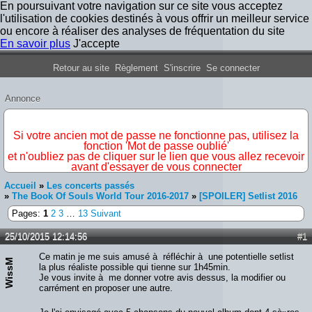
En poursuivant votre navigation sur ce site vous acceptez
l'utilisation de cookies destinés à vous offrir un meilleur service
ou encore à réaliser des analyses de fréquentation du site
En savoir plus
J'accepte
Forum Iron Maiden France
Retour au site
Règlement
S'inscrire
Se connecter
Annonce
IMPORTANT
Si votre ancien mot de passe ne fonctionne pas, utilisez la
fonction 'Mot de passe oublié'
et n'oubliez pas de cliquer sur le lien que vous allez recevoir
avant d'essayer de vous connecter
Accueil
»
Les concerts passés
»
The Book Of Souls World Tour 2016-2017
»
[SPOILER] Setlist 2016
Pages:
1
2
3
…
13
Suivant
25/10/2015 12:14:56
#1
Ce matin je me suis amusé à réfléchir à une potentielle setlist
WissM
la plus réaliste possible qui tienne sur 1h45min.
Je vous invite à me donner votre avis dessus, la modifier ou
carrément en proposer une autre.