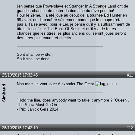
j'en pense que Powerslave et Stranger In A Strange Land ont de
grandes chances de rester du domaine du rêve pour toi!
Pour le 2ème, il a été joué au début de la tournée Ed Hunter en
99 avant de disparaître sà»rement parce que le groupe n'était
pas à l'aise avec, pour le 1er, je pense qu'il y a suffisamment de
titres "longs" sur The Book Of Souls et qu'il y a de fortes
chances que les titres les plus anciens qui seront joués seront
des titres plus courts et directs.
So it shall be written
So it shall be done
25/10/2015 17:32:45
#11
Non mais ils vont jouer Alexander The Great
Simbaud
"Hold the line, does anybody want to take it anymore ? "Queen ,
The Show Must Go On
- Prix Janick Gers 2014
25/10/2015 17:42:10
#12