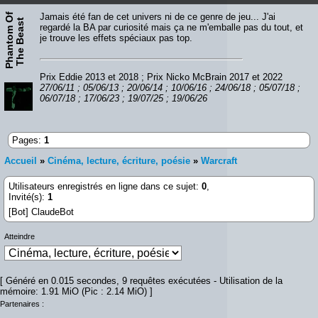
P
h
a
n
t
o
m
O
f
T
h
e
B
e
a
s
Jamais été fan de cet univers ni de ce genre de jeu... J'ai
t
regardé la BA par curiosité mais ça ne m'emballe pas du tout, et
je trouve les effets spéciaux pas top.
Prix Eddie 2013 et 2018 ; Prix Nicko McBrain 2017 et 2022
27/06/11 ; 05/06/13 ; 20/06/14 ; 10/06/16 ; 24/06/18 ; 05/07/18 ;
06/07/18 ; 17/06/23 ; 19/07/25 ; 19/06/26
Pages:
1
Accueil
»
Cinéma, lecture, écriture, poésie
»
Warcraft
Utilisateurs enregistrés en ligne dans ce sujet:
0
,
Invité(s):
1
[Bot] ClaudeBot
Atteindre
[ Généré en 0.015 secondes, 9 requêtes exécutées - Utilisation de la
mémoire: 1.91 MiO (Pic : 2.14 MiO) ]
Partenaires :