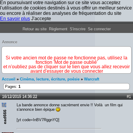
En poursuivant votre navigation sur ce site vous acceptez
l'utilisation de cookies destinés à vous offrir un meilleur service
ou encore à réaliser des analyses de fréquentation du site
En savoir plus
J'accepte
Forum Iron Maiden France
Retour au site
Règlement
S'inscrire
Se connecter
Annonce
IMPORTANT
Si votre ancien mot de passe ne fonctionne pas, utilisez la
fonction 'Mot de passe oublié'
et n'oubliez pas de cliquer sur le lien que vous allez recevoir
avant d'essayer de vous connecter
Accueil
»
Cinéma, lecture, écriture, poésie
»
Warcraft
Pages:
1
16/12/2015 14:36:22
#1
La bande annonce donne sacrément envie !! Voilà un film qui
s'annonce bien épique
ead666
[yt code=InBV7RggnYQ]