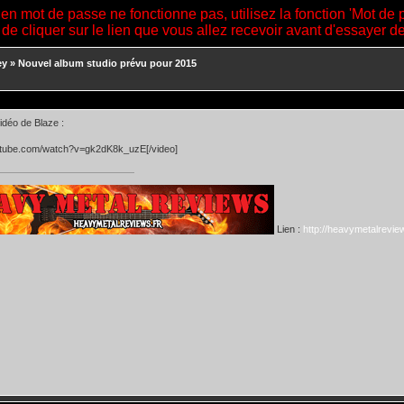
ien mot de passe ne fonctionne pas, utilisez la fonction 'Mot de 
 de cliquer sur le lien que vous allez recevoir avant d'essayer 
ey
»
Nouvel album studio prévu pour 2015
idéo de Blaze :
utube.com/watch?v=gk2dK8k_uzE[/video]
Lien :
http://heavymetalreview