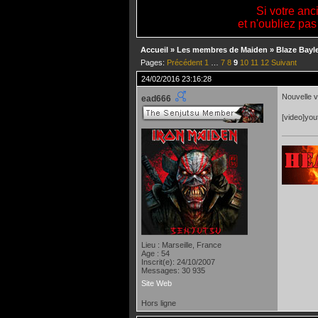
Si votre anc
et n'oubliez pas
Accueil
»
Les membres de Maiden
»
Blaze Bayl
Pages:
Précédent
1
…
7
8
9
10
11
12
Suivant
24/02/2016 23:16:28
Nouvelle v
ead666
[video]yo
Lieu : Marseille, France
Age : 54
Inscrit(e): 24/10/2007
Messages: 30 935
Site Web
Hors ligne