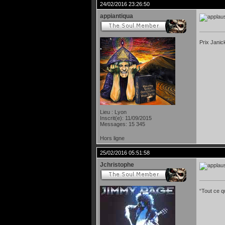
24/02/2016 23:26:50
appiantiqua
Prix Janic
Lieu : Lyon
Inscrit(e): 11/09/2015
Messages: 15 345
Hors ligne
25/02/2016 05:51:58
Jchristophe
“Tout ce qu