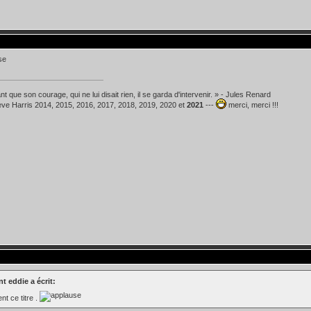
t que son courage, qui ne lui disait rien, il se garda d'intervenir. » - Jules Renard
teve Harris 2014, 2015, 2016, 2017, 2018, 2019, 2020 et
2021
---
merci, merci !!!
t eddie a écrit:
ent ce titre .