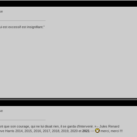
i est excessif est insignifiant.”
t que son courage, qui ne lui disait rien, il se garda d'intervenir. » - Jules Renard
teve Harris 2014, 2015, 2016, 2017, 2018, 2019, 2020 et
2021
---
merci, merci !!!