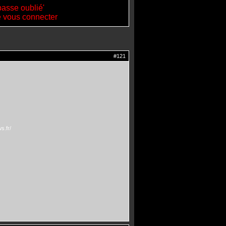
passe oublié'
de vous connecter
#121
s.fr/