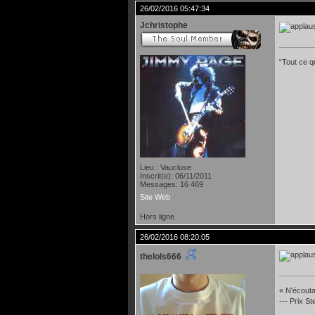
26/02/2016 05:47:34
Jchristophe
“Tout ce qu
Lieu : Vaucluse
Inscrit(e): 06/11/2011
Messages: 16 469
Site Web
Hors ligne
26/02/2016 08:20:05
thelols666
« N'écoutan
--- Prix S