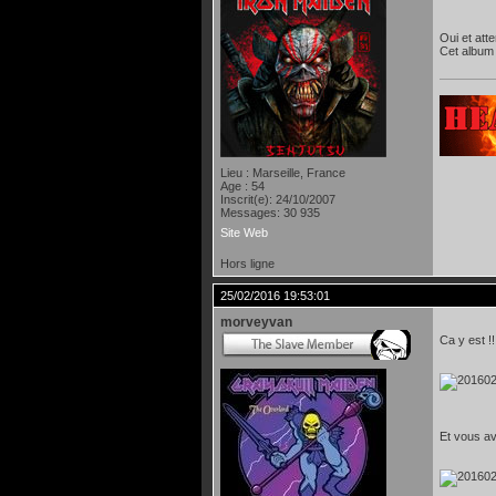
Oui et att
Cet album 
Lieu : Marseille, France
Age : 54
Inscrit(e): 24/10/2007
Messages: 30 935
Site Web
Hors ligne
25/02/2016 19:53:01
morveyvan
Ca y est !!
Et vous av