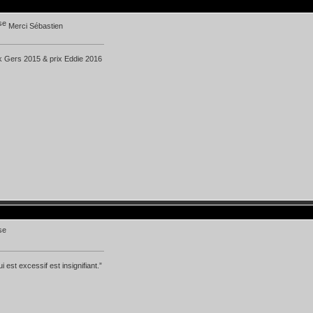
Merci Sébastien
k Gers 2015 & prix Eddie 2016
i est excessif est insignifiant.”