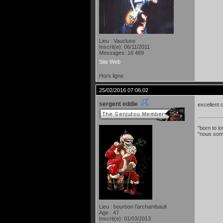
Lieu : Vaucluse
Inscrit(e): 06/11/2011
Messages: 16 469
Site Web
Hors ligne
25/02/2016 07:06:02
sergent eddie
excellent c
"born to lo
"nous som
Lieu : bourbon l'archambault
Age : 47
Inscrit(e): 01/03/2013