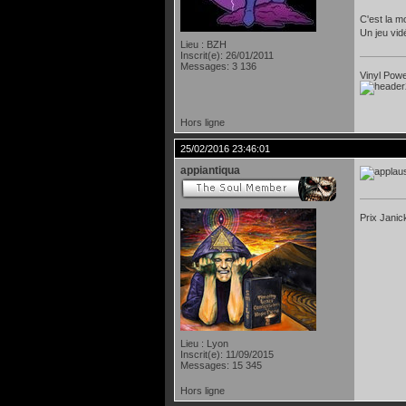
C'est la m
Un jeu vid
Lieu : BZH
Inscrit(e): 26/01/2011
Messages: 3 136
Vinyl Power
Hors ligne
25/02/2016 23:46:01
appiantiqua
Prix Janic
Lieu : Lyon
Inscrit(e): 11/09/2015
Messages: 15 345
Hors ligne