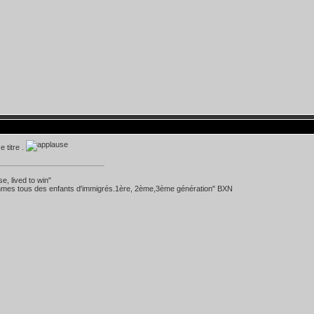
e titre .
se, lived to win"
mes tous des enfants d'immigrés.1ère, 2ème,3ème génération" BXN