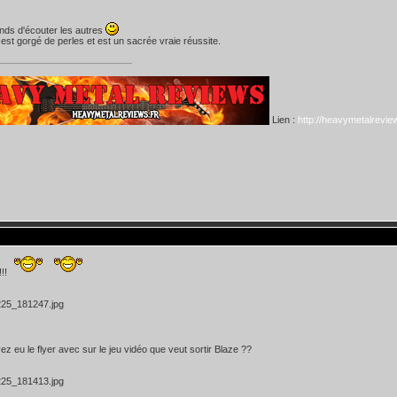
ends d'écouter les autres
est gorgé de perles et est un sacrée vraie réussite.
Lien :
http://heavymetalreview
!!!
ez eu le flyer avec sur le jeu vidéo que veut sortir Blaze ??