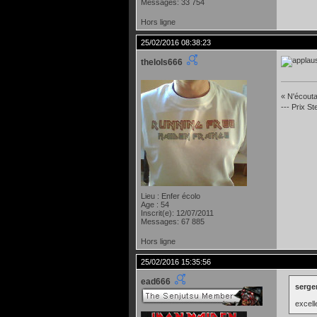
Messages: 33 754
Hors ligne
25/02/2016 08:38:23
thelols666
« N'écoutan
--- Prix S
Lieu : Enfer écolo
Age : 54
Inscrit(e): 12/07/2011
Messages: 67 885
Hors ligne
25/02/2016 15:35:56
ead666
sergen
excell