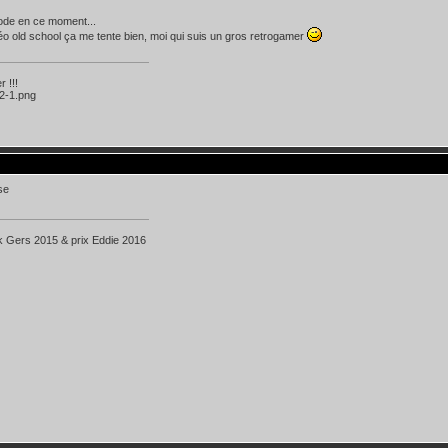
ode en ce moment...
éo old school ça me tente bien, moi qui suis un gros retrogamer
 !!!
k Gers 2015 & prix Eddie 2016